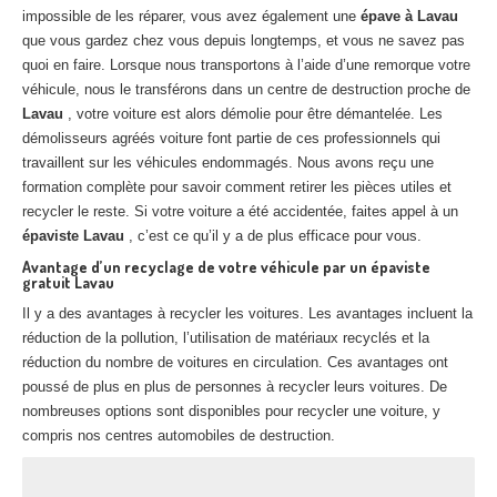
impossible de les réparer, vous avez également une
Centre
agréé VHU 94 : casse auto avec destruction
épave à Lavau
que vous gardez chez vous depuis longtemps, et vous ne savez pas
Centre
agréé VHU 95 : casse auto avec destruction
quoi en faire. Lorsque nous transportons à l’aide d’une remorque votre
véhicule, nous le transférons dans un centre de destruction proche de
Lavau
DOCUMENTS
, votre voiture est alors démolie pour être démantelée. Les
À JOINDRE
démolisseurs agréés voiture font partie de ces professionnels qui
RACHAT
VÉHICULES
travaillent sur les véhicules endommagés. Nous avons reçu une
formation complète pour savoir comment retirer les pièces utiles et
CONTACT
recycler le reste. Si votre voiture a été accidentée, faites appel à un
épaviste Lavau
, c’est ce qu’il y a de plus efficace pour vous.
01 83 64 20 40
Avantage d’un recyclage de votre véhicule par un épaviste
gratuit Lavau
Il y a des avantages à recycler les voitures. Les avantages incluent la
réduction de la pollution, l’utilisation de matériaux recyclés et la
réduction du nombre de voitures en circulation. Ces avantages ont
poussé de plus en plus de personnes à recycler leurs voitures. De
nombreuses options sont disponibles pour recycler une voiture, y
compris nos centres automobiles de destruction.