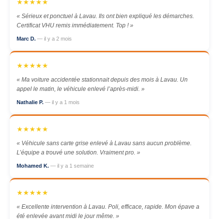
★★★★★
« Sérieux et ponctuel à Lavau. Ils ont bien expliqué les démarches.
Certificat VHU remis immédiatement. Top ! »
Marc D.
— il y a 2 mois
★★★★★
« Ma voiture accidentée stationnait depuis des mois à Lavau. Un
appel le matin, le véhicule enlevé l’après-midi. »
Nathalie P.
— il y a 1 mois
★★★★★
« Véhicule sans carte grise enlevé à Lavau sans aucun problème.
L’équipe a trouvé une solution. Vraiment pro. »
Mohamed K.
— il y a 1 semaine
★★★★★
« Excellente intervention à Lavau. Poli, efficace, rapide. Mon épave a
été enlevée avant midi le jour même. »