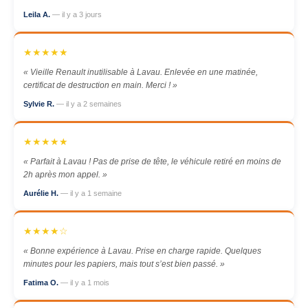
Leila A.
— il y a 3 jours
★★★★★
« Vieille Renault inutilisable à Lavau. Enlevée en une matinée,
certificat de destruction en main. Merci ! »
Sylvie R.
— il y a 2 semaines
★★★★★
« Parfait à Lavau ! Pas de prise de tête, le véhicule retiré en moins de
2h après mon appel. »
Aurélie H.
— il y a 1 semaine
★★★★☆
« Bonne expérience à Lavau. Prise en charge rapide. Quelques
minutes pour les papiers, mais tout s’est bien passé. »
Fatima O.
— il y a 1 mois