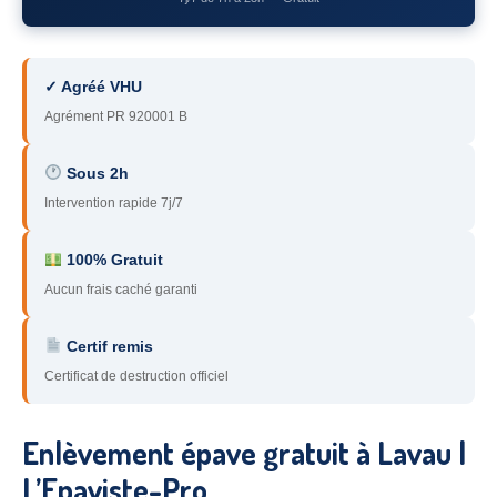
78
– Yvelines
92
– Hauts-de-Seine
✓ Agréé VHU
93
– Seine-Saint-Denis
Agrément PR 920001 B
94
– Val-de-Marne
Sous 2h
Intervention rapide 7j/7
95
– Val d’Oise
91
– Essonne
100% Gratuit
Aucun frais caché garanti
89
– Yonne
60
– Oise
Certif remis
Certificat de destruction officiel
51
– Marne
45
– Loiret
Enlèvement épave gratuit à Lavau |
28
– Eure-et-Loir
L’Epaviste-Pro