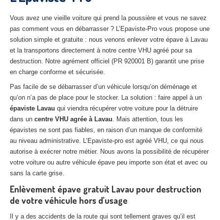
27
– Eure
Vous avez une vieille voiture qui prend la poussière et vous ne savez
10
– Aube
pas comment vous en débarrasser ? L’Epaviste-Pro vous propose une
solution simple et gratuite : nous venons enlever votre épave à Lavau
02
– Aisne
et la transportons directement à notre centre VHU agréé pour sa
destruction. Notre agrément officiel (PR 920001 B) garantit une prise
Tous
les secteurs
en charge conforme et sécurisée.
Pas facile de se débarrasser d’un véhicule lorsqu’on déménage et
CENTRE
VHU AGRÉE
qu’on n’a pas de place pour le stocker. La solution : faire appel à un
épaviste Lavau
qui viendra récupérer votre voiture pour la détruire
Centre
agréé VHU Paris 75 : casse auto avec destruction
dans un
centre VHU agrée à Lavau
. Mais attention, tous les
Centre
agréé VHU 77 : casse auto avec destruction
épavistes ne sont pas fiables, en raison d’un manque de conformité
au niveau administrative. L’Epaviste-pro est agréé VHU, ce qui nous
Centre
agréé VHU 78 : casse auto avec destruction
autorise à exécrer notre métier. Nous avons la possibilité de récupérer
votre voiture ou autre véhicule épave peu importe son état et avec ou
Centre
agréé VHU 91 : casse auto avec destruction
sans la carte grise.
Enlèvement épave gratuit Lavau pour destruction
Centre
agréé VHU 92 : casse auto avec destruction
de votre véhicule hors d’usage
Centre
agréé VHU 93 : casse auto avec destruction
Il y a des accidents de la route qui sont tellement graves qu’il est