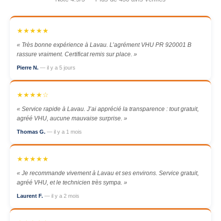
★★★★★
« Très bonne expérience à Lavau. L’agrément VHU PR 920001 B
rassure vraiment. Certificat remis sur place. »
Pierre N.
— il y a 5 jours
★★★★☆
« Service rapide à Lavau. J’ai apprécié la transparence : tout gratuit,
agréé VHU, aucune mauvaise surprise. »
Thomas G.
— il y a 1 mois
★★★★★
« Je recommande vivement à Lavau et ses environs. Service gratuit,
agréé VHU, et le technicien très sympa. »
Laurent F.
— il y a 2 mois