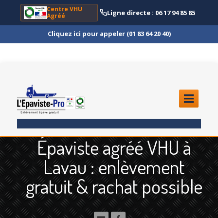
Centre VHU
Ligne directe : 06 17 94 85 85
Agréé
Cliquez ici pour appeler (01 83 64 20 40)
ACCUEIL
Épaviste agréé VHU à
ENLÈVEMENT
ÉPAVE
Lavau : enlèvement
Quoi
?
gratuit & rachat possible
Scooter
et Moto
Camion
et Poids Lourd