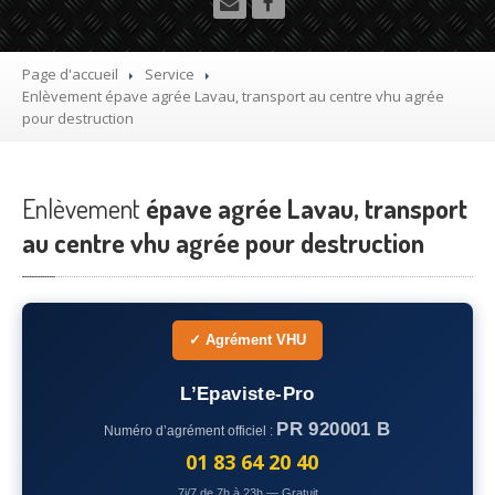
Utilitaire
Démolisseur
agrée VHU gratuit
Page d'accueil
Service
Enlèvement
épave agrée Lavau, transport au centre vhu agrée
Mettre
à la casse sa voiture
pour destruction
Dépollution
de véhicule hors d’usage gratuit
Enlèvement
Recyclage
épave agrée Lavau, transport
voiture usagée gratuit
au centre vhu agrée pour destruction
Destruction
de voiture agréé
Epaviste
Gratuit
Rachat
voiture accidentée
✓ Agrément VHU
Où
?
L’Epaviste-Pro
PR 920001 B
Numéro d’agrément officiel :
75
– Paris
01 83 64 20 40
77
– Seine-et-Marne
7j/7 de 7h à 23h — Gratuit