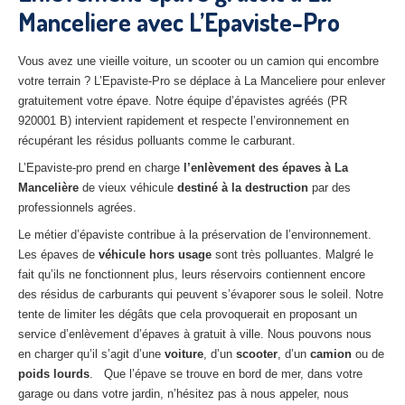
Manceliere avec L’Epaviste-Pro
27
– Eure
10
– Aube
Vous avez une vieille voiture, un scooter ou un camion qui encombre
votre terrain ? L’Epaviste-Pro se déplace à La Manceliere pour enlever
02
– Aisne
gratuitement votre épave. Notre équipe d’épavistes agréés (PR
920001 B) intervient rapidement et respecte l’environnement en
Tous
les secteurs
récupérant les résidus polluants comme le carburant.
CENTRE
VHU AGRÉE
L’Epaviste-pro prend en charge
l’enlèvement des épaves à La
Mancelière
de vieux véhicule
destiné à la destruction
par des
Centre
agréé VHU Paris 75 : casse auto avec destruction
professionnels agrées.
Le métier d’épaviste contribue à la préservation de l’environnement.
Centre
agréé VHU 77 : casse auto avec destruction
Les épaves de
véhicule hors usage
sont très polluantes. Malgré le
Centre
agréé VHU 78 : casse auto avec destruction
fait qu’ils ne fonctionnent plus, leurs réservoirs contiennent encore
des résidus de carburants qui peuvent s’évaporer sous le soleil. Notre
Centre
agréé VHU 91 : casse auto avec destruction
tente de limiter les dégâts que cela provoquerait en proposant un
service d’enlèvement d’épaves à gratuit à ville. Nous pouvons nous
Centre
agréé VHU 92 : casse auto avec destruction
en charger qu’il s’agit d’une
voiture
, d’un
scooter
, d’un
camion
ou de
poids lourds
. Que l’épave se trouve en bord de mer, dans votre
Centre
agréé VHU 93 : casse auto avec destruction
garage ou dans votre jardin, n’hésitez pas à nous appeler, nous