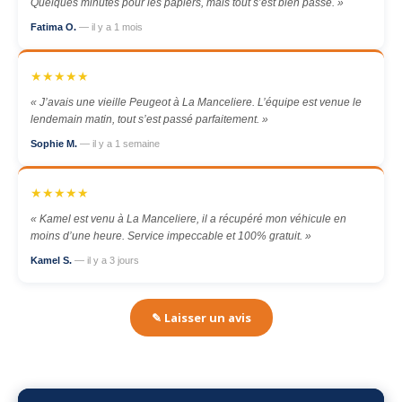
Quelques minutes pour les papiers, mais tout s’est bien passé. »
Fatima O.
— il y a 1 mois
★★★★★
« J’avais une vieille Peugeot à La Manceliere. L’équipe est venue le
lendemain matin, tout s’est passé parfaitement. »
Sophie M.
— il y a 1 semaine
★★★★★
« Kamel est venu à La Manceliere, il a récupéré mon véhicule en
moins d’une heure. Service impeccable et 100% gratuit. »
Kamel S.
— il y a 3 jours
✎ Laisser un avis