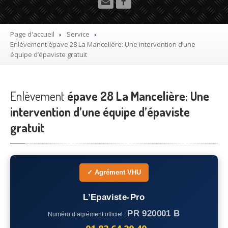
Utilitaire
Démolisseur
agrée VHU gratuit
Page d'accueil
Service
Enlèvement
épave 28 La Mancelière: Une intervention d’une
Mettre
à la casse sa voiture
équipe d’épaviste gratuit
Dépollution
de véhicule hors d’usage gratuit
Enlèvement
Recyclage
épave 28 La Mancelière: Une
voiture usagée gratuit
intervention d’une équipe d’épaviste
Destruction
de voiture agréé
gratuit
Epaviste
Gratuit
Rachat
voiture accidentée
✓ Agrément VHU
Où
?
L’Epaviste-Pro
75
– Paris
PR 920001 B
Numéro d’agrément officiel :
77
– Seine-et-Marne