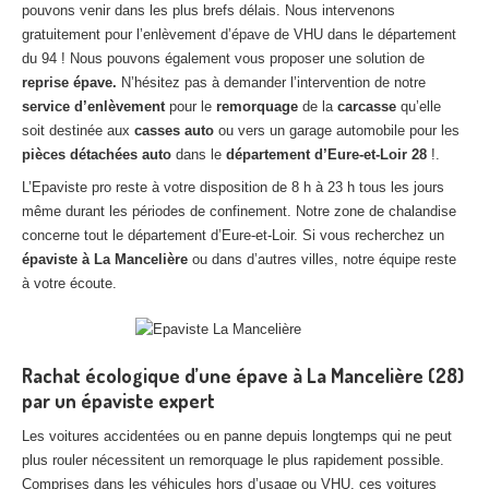
pouvons venir dans les plus brefs délais. Nous intervenons
Centre
agréé VHU 94 : casse auto avec destruction
gratuitement pour l’enlèvement d’épave de VHU dans le département
du 94 ! Nous pouvons également vous proposer une solution de
Centre
agréé VHU 95 : casse auto avec destruction
reprise épave.
N’hésitez pas à demander l’intervention de notre
service d’enlèvement
pour le
remorquage
de la
carcasse
qu’elle
DOCUMENTS
À JOINDRE
soit destinée aux
casses auto
ou vers un garage automobile pour les
RACHAT
VÉHICULES
pièces détachées auto
dans le
département d’Eure-et-Loir
28
!.
L’Epaviste pro reste à votre disposition de 8 h à 23 h tous les jours
CONTACT
même durant les périodes de confinement. Notre zone de chalandise
concerne tout le département d’Eure-et-Loir. Si vous recherchez un
01 83 64 20 40
épaviste à La Mancelière
ou dans d’autres villes, notre équipe reste
à votre écoute.
Rachat écologique d’une épave à La Mancelière (28)
par un épaviste expert
Les voitures accidentées ou en panne depuis longtemps qui ne peut
plus rouler nécessitent un remorquage le plus rapidement possible.
Comprises dans les véhicules hors d’usage ou VHU, ces voitures