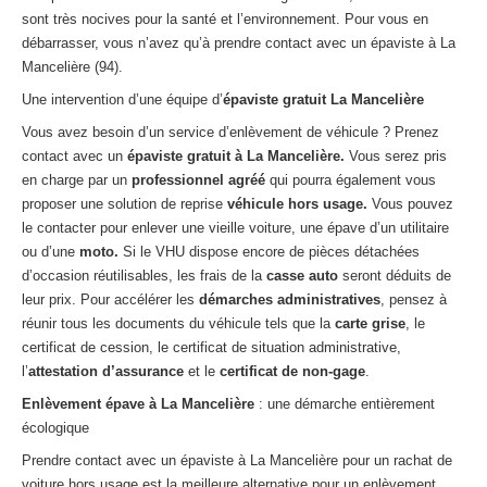
sont très nocives pour la santé et l’environnement. Pour vous en
débarrasser, vous n’avez qu’à prendre contact avec un épaviste à La
Mancelière (94).
Une intervention d’une équipe d’
épaviste gratuit La Mancelière
Vous avez besoin d’un service d’enlèvement de véhicule ? Prenez
contact avec un
épaviste gratuit à La Mancelière.
Vous serez pris
en charge par un
professionnel agréé
qui pourra également vous
proposer une solution de reprise
véhicule hors usage.
Vous pouvez
le contacter pour enlever une vieille voiture, une épave d’un utilitaire
ou d’une
moto.
Si le VHU dispose encore de pièces détachées
d’occasion réutilisables, les frais de la
casse auto
seront déduits de
leur prix. Pour accélérer les
démarches administratives
, pensez à
réunir tous les documents du véhicule tels que la
carte grise
, le
certificat de cession, le certificat de situation administrative,
l’
attestation d’assurance
et le
certificat de non-gage
.
Enlèvement épave à La Mancelière
: une démarche entièrement
écologique
Prendre contact avec un épaviste à La Mancelière pour un rachat de
voiture hors usage est la meilleure alternative pour un enlèvement