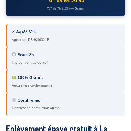
01 83 64 20 40
78
– Yvelines
7j/7 de 7h à 23h — Gratuit
92
– Hauts-de-Seine
93
– Seine-Saint-Denis
✓ Agréé VHU
Agrément PR 920001 B
94
– Val-de-Marne
95
– Val d’Oise
Sous 2h
Intervention rapide 7j/7
91
– Essonne
89
– Yonne
100% Gratuit
Aucun frais caché garanti
60
– Oise
Certif remis
51
– Marne
Certificat de destruction officiel
45
– Loiret
28
– Eure-et-Loir
Enlèvement épave gratuit à La