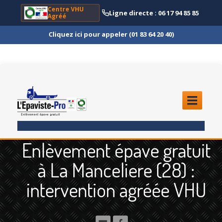
Centre VHU
Ligne directe : 06 17 94 85 85
Agréé
Cliquez ici pour appeler (01 83 64 20 40)
ACCUEIL
Enlèvement épave gratuit
ENLÈVEMENT
ÉPAVE
à La Manceliere (28) :
Quoi
?
intervention agréée VHU
Scooter
et Moto
Camion
et Poids Lourd