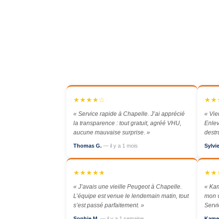
★★★★☆
★★
« Service rapide à Chapelle. J’ai apprécié
« Vie
la transparence : tout gratuit, agréé VHU,
Enlev
aucune mauvaise surprise. »
destr
Thomas G.
— il y a 1 mois
Sylvi
★★★★★
★★
« J’avais une vieille Peugeot à Chapelle.
« Kam
L’équipe est venue le lendemain matin, tout
mon v
s’est passé parfaitement. »
Servi
Sophie M.
— il y a 1 semaine
Kame