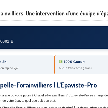
nvilliers: Une intervention d’une équipe d’épa
20001 B
s 2h
100% Gratuit
ion rapide 7j/7
Aucun frais caché garanti
elle-Forainvilliers | L’Epaviste-Pro
garage ou votre jardin à Chapelle-Forainvilliers ? L’Epaviste-Pro se charge 
r de votre épave, quel que soit son état.
 Chapelle-Forainvilliers
de vieux véhicule
destiné à la destruction
par des