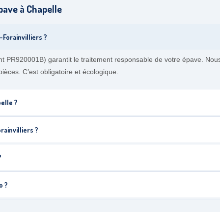
pave à Chapelle
Forainvilliers ?
t PR920001B) garantit le traitement responsable de votre épave. Nou
pièces. C’est obligatoire et écologique.
elle ?
ainvilliers ?
?
o ?