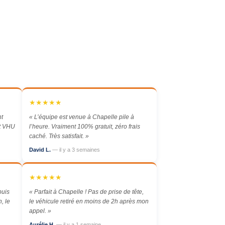
★★★★★
nt
« L’équipe est venue à Chapelle pile à
at VHU
l’heure. Vraiment 100% gratuit, zéro frais
caché. Très satisfait. »
David L.
— il y a 3 semaines
★★★★★
puis
« Parfait à Chapelle ! Pas de prise de tête,
, le
le véhicule retiré en moins de 2h après mon
appel. »
Aurélie H.
— il y a 1 semaine