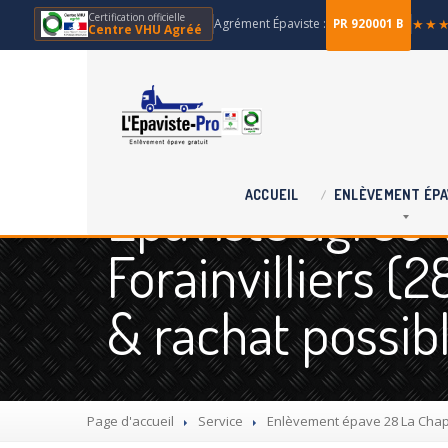
Certification officielle
Agrément Épaviste :
★★
PR 920001 B
Centre VHU Agréé
Épaviste agréé 
ACCUEIL
ENLÈVEMENT
ÉPA
Forainvilliers (
& rachat possib
Page d'accueil
Service
Enlèvement
épave 28 La Chapel