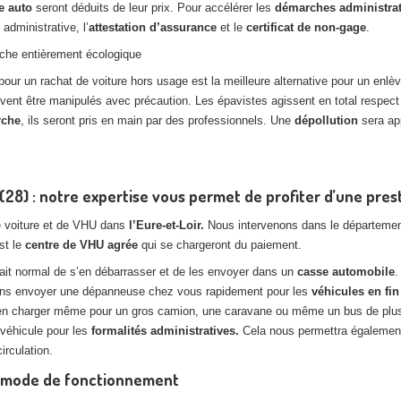
e auto
seront déduits de leur prix. Pour accélérer les
démarches administrat
 administrative, l’
attestation d’assurance
et le
certificat de non-gage
.
che entièrement écologique
pour un rachat de voiture hors usage est la meilleure alternative pour un enl
ent être manipulés avec précaution. Les épavistes agissent en total respec
rche
, ils seront pris en main par des professionnels. Une
dépollution
sera app
(28) : notre expertise vous permet de profiter d’une pres
e voiture et de VHU dans
l’Eure-et-Loir.
Nous intervenons dans le département
st le
centre de VHU agrée
qui se chargeront du paiement.
fait normal de s’en débarrasser et de les envoyer dans un
casse automobile
.
ions envoyer une dépanneuse chez vous rapidement pour les
véhicules en fin
en charger même pour un gros camion, une caravane ou même un bus de plusie
véhicule pour les
formalités administratives.
Cela nous permettra également
irculation.
tre mode de fonctionnement