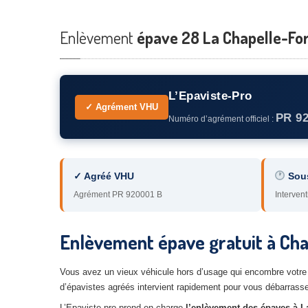
Enlèvement
épave 28 La Chapelle-Forai
L’Epaviste-Pro
✓ Agrément VHU
PR 9
Numéro d’agrément officiel :
✓ Agréé VHU
Sou
Agrément PR 920001 B
Intervent
Enlèvement épave gratuit à Chap
Vous avez un vieux véhicule hors d’usage qui encombre votre 
d’épavistes agréés intervient rapidement pour vous débarrasse
L’Epaviste-pro prend en charge
l’enlèvement des épaves à La