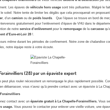
nement. Les épaves de
véhicule hors usage
sont très polluantes. Malgré le fai
e soleil. Notre tente de limiter les dégâts que cela provoquerait en proposant
er
, d’un
camion
ou de
poids lourds
. Que l’épave se trouve en bord de mer,
s intervenons gratuitement pour l’enlèvement d’épave de VHU dans le départ
ntion de notre
service d’enlèvement
pour le
remorquage
de la
carcasse
qu’
ent d’Eure-et-Loir
28
!.
es jours même durant les périodes de confinement. Notre zone de chalandise co
les, notre équipe reste à votre écoute.
rainvilliers (28) par un épaviste expert
 peut plus rouler nécessitent un remorquage le plus rapidement possible. C
en débarrasser, vous n’avez qu’à prendre contact avec un épaviste à La Chapel
Forainvilliers
renez contact avec un
épaviste gratuit à La Chapelle-Forainvilliers.
Vous se
rs usage.
Vous pouvez le contacter pour enlever une vieille voiture, une épave