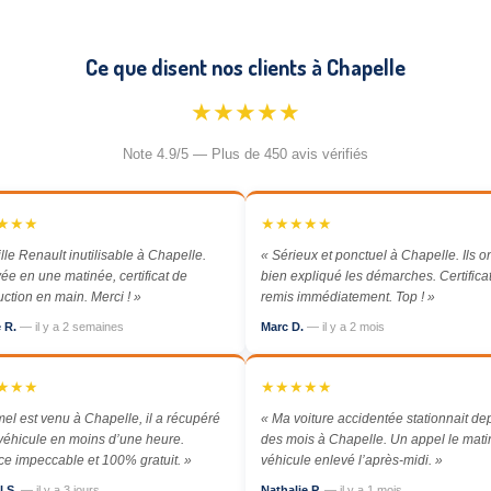
Ce que disent nos clients à Chapelle
★★★★★
Note 4.9/5 — Plus de 450 avis vérifiés
★★★
★★★★★
ille Renault inutilisable à Chapelle.
« Sérieux et ponctuel à Chapelle. Ils o
ée en une matinée, certificat de
bien expliqué les démarches. Certific
uction en main. Merci ! »
remis immédiatement. Top ! »
e R.
— il y a 2 semaines
Marc D.
— il y a 2 mois
★★★
★★★★★
el est venu à Chapelle, il a récupéré
« Ma voiture accidentée stationnait de
éhicule en moins d’une heure.
des mois à Chapelle. Un appel le matin
ce impeccable et 100% gratuit. »
véhicule enlevé l’après-midi. »
l S.
— il y a 3 jours
Nathalie P.
— il y a 1 mois