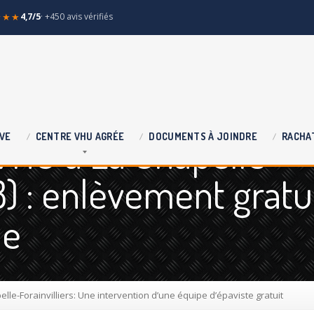
★★★
4,7/5
· +450 avis vérifiés
VHU à La Chapelle
VE
CENTRE
VHU AGRÉE
DOCUMENTS
À JOINDRE
RACHA
28) : enlèvement gratu
le
le-Forainvilliers: Une intervention d’une équipe d’épaviste gratuit