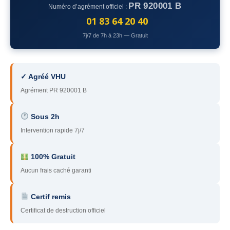
PR 920001 B
Numéro d’agrément officiel :
78
– Yvelines
01 83 64 20 40
92
– Hauts-de-Seine
7j/7 de 7h à 23h — Gratuit
93
– Seine-Saint-Denis
94
– Val-de-Marne
✓ Agréé VHU
Agrément PR 920001 B
95
– Val d’Oise
91
– Essonne
Sous 2h
Intervention rapide 7j/7
89
– Yonne
60
– Oise
100% Gratuit
Aucun frais caché garanti
51
– Marne
Certif remis
45
– Loiret
Certificat de destruction officiel
28
– Eure-et-Loir