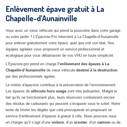
27
– Eure
Enlèvement épave gratuit à La
Chapelle-d’Aunainville
10
– Aube
02
– Aisne
Vous avez un vieux véhicule qui prend la poussière dans votre garage
ou votre jardin ? L’Epaviste-Pro intervient à La Chapelle-d’Aunainville
Tous
les secteurs
pour enlever gratuitement votre épave, quel que soit son état. Nos
équipes agréées vous proposent un service professionnel et
CENTRE
VHU AGRÉE
écologique pour vous débarrasser de vos VHU en toute simplicité.
Centre
agréé VHU Paris 75 : casse auto avec destruction
L’Epaviste-pro prend en charge
l’enlèvement des épaves à La
Chapelle-d’Aunainville
de vieux véhicule
destiné à la destruction
Centre
agréé VHU 77 : casse auto avec destruction
par des professionnels agrées.
Le métier d’épaviste contribue à la préservation de l’environnement.
Centre
agréé VHU 78 : casse auto avec destruction
Les épaves de
véhicule hors usage
sont très polluantes. Malgré le
Centre
agréé VHU 91 : casse auto avec destruction
fait qu’ils ne fonctionnent plus, leurs réservoirs contiennent encore
des résidus de carburants qui peuvent s’évaporer sous le soleil. Notre
Centre
agréé VHU 92 : casse auto avec destruction
tente de limiter les dégâts que cela provoquerait en proposant un
service d’enlèvement d’épaves à gratuit à ville. Nous pouvons nous
Centre
agréé VHU 93 : casse auto avec destruction
en charger qu’il s’agit d’une
voiture
, d’un
scooter
, d’un
camion
ou de