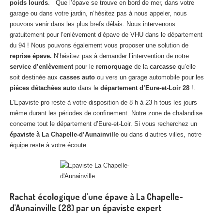
poids lourds
. Que l’épave se trouve en bord de mer, dans votre
Centre
agréé VHU 94 : casse auto avec destruction
garage ou dans votre jardin, n’hésitez pas à nous appeler, nous
pouvons venir dans les plus brefs délais. Nous intervenons
Centre
agréé VHU 95 : casse auto avec destruction
gratuitement pour l’enlèvement d’épave de VHU dans le département
du 94 ! Nous pouvons également vous proposer une solution de
DOCUMENTS
À JOINDRE
reprise épave.
N’hésitez pas à demander l’intervention de notre
service d’enlèvement
pour le
remorquage
de la
carcasse
qu’elle
RACHAT
VÉHICULES
soit destinée aux
casses auto
ou vers un garage automobile pour les
CONTACT
pièces détachées auto
dans le
département d’Eure-et-Loir
28
!.
L’Epaviste pro reste à votre disposition de 8 h à 23 h tous les jours
même durant les périodes de confinement. Notre zone de chalandise
01 83 64 20 40
concerne tout le département d’Eure-et-Loir. Si vous recherchez un
épaviste à La Chapelle-d’Aunainville
ou dans d’autres villes, notre
équipe reste à votre écoute.
Rachat écologique d’une épave à La Chapelle-
d’Aunainville (28) par un épaviste expert