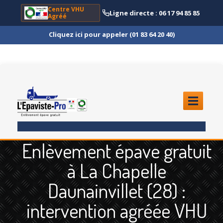
Centre VHU
Ligne directe : 06 17 94 85 85
Agréé
Cliquez ici pour appeler (01 83 64 20 40)
ACCUEIL
Enlèvement épave gratuit
ENLÈVEMENT
ÉPAVE
à La Chapelle
Quoi
?
Daunainvillet (28) :
Scooter
et Moto
intervention agréée VHU
Camion
et Poids Lourd