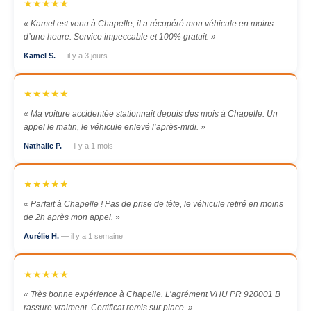
★★★★★
« Kamel est venu à Chapelle, il a récupéré mon véhicule en moins
d’une heure. Service impeccable et 100% gratuit. »
Kamel S.
— il y a 3 jours
★★★★★
« Ma voiture accidentée stationnait depuis des mois à Chapelle. Un
appel le matin, le véhicule enlevé l’après-midi. »
Nathalie P.
— il y a 1 mois
★★★★★
« Parfait à Chapelle ! Pas de prise de tête, le véhicule retiré en moins
de 2h après mon appel. »
Aurélie H.
— il y a 1 semaine
★★★★★
« Très bonne expérience à Chapelle. L’agrément VHU PR 920001 B
rassure vraiment. Certificat remis sur place. »