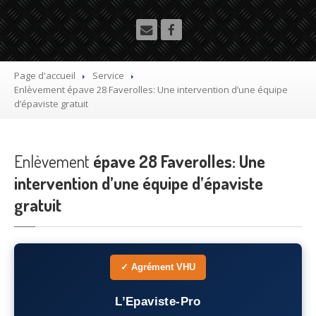
Utilitaire
Démolisseur
agrée VHU gratuit
Mettre
à la casse sa voiture
Page d'accueil
Service
Enlèvement
épave 28 Faverolles: Une intervention d’une équipe
Dépollution
de véhicule hors d’usage gratuit
d’épaviste gratuit
Recyclage
voiture usagée gratuit
Enlèvement
Destruction
épave 28 Faverolles: Une
de voiture agréé
intervention d’une équipe d’épaviste
Epaviste
Gratuit
gratuit
Rachat
voiture accidentée
Où
?
✓ Agrément VHU
75
– Paris
L’Epaviste-Pro
77
– Seine-et-Marne