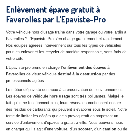
27
– Eure
Enlèvement épave gratuit à
Faverolles par L’Epaviste-Pro
10
– Aube
02
– Aisne
Votre véhicule hors d’usage traîne dans votre garage ou votre jardin à
Faverolles ? L’Epaviste-Pro s’en charge gratuitement et rapidement.
Tous
les secteurs
Nos équipes agréées interviennent sur tous les types de véhicules
pour les enlever et les recycler de manière responsable, sans frais de
CENTRE
VHU AGRÉE
votre côté.
Centre
agréé VHU Paris 75 : casse auto avec destruction
L’Epaviste-pro prend en charge
l’enlèvement des épaves à
Faverolles
de vieux véhicule
destiné à la destruction
par des
Centre
agréé VHU 77 : casse auto avec destruction
professionnels agrées.
Le métier d’épaviste contribue à la préservation de l’environnement.
Centre
agréé VHU 78 : casse auto avec destruction
Les épaves de
véhicule hors usage
sont très polluantes. Malgré le
Centre
agréé VHU 91 : casse auto avec destruction
fait qu’ils ne fonctionnent plus, leurs réservoirs contiennent encore
des résidus de carburants qui peuvent s’évaporer sous le soleil. Notre
Centre
agréé VHU 92 : casse auto avec destruction
tente de limiter les dégâts que cela provoquerait en proposant un
service d’enlèvement d’épaves à gratuit à ville. Nous pouvons nous
Centre
agréé VHU 93 : casse auto avec destruction
en charger qu’il s’agit d’une
voiture
, d’un
scooter
, d’un
camion
ou de