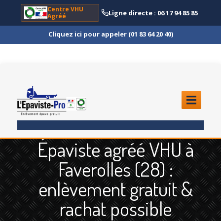
Centre VHU
Ligne directe : 06 17 94 85 85
Agréé
Cliquez ici pour appeler (01 83 64 20 40)
ACCUEIL
Épaviste agréé VHU à
ENLÈVEMENT
ÉPAVE
Faverolles (28) :
Quoi
?
enlèvement gratuit &
Scooter
et Moto
rachat possible
Camion
et Poids Lourd