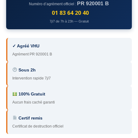
PR 920001 B
Numéro d’agrément officiel :
78
– Yvelines
01 83 64 20 40
92
– Hauts-de-Seine
7j/7 de 7h à 23h — Gratuit
93
– Seine-Saint-Denis
94
– Val-de-Marne
✓ Agréé VHU
Agrément PR 920001 B
95
– Val d’Oise
91
– Essonne
Sous 2h
Intervention rapide 7j/7
89
– Yonne
60
– Oise
100% Gratuit
Aucun frais caché garanti
51
– Marne
Certif remis
45
– Loiret
Certificat de destruction officiel
28
– Eure-et-Loir