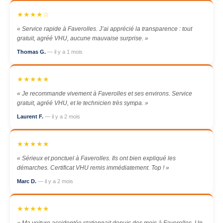
★★★★☆
« Service rapide à Faverolles. J’ai apprécié la transparence : tout
gratuit, agréé VHU, aucune mauvaise surprise. »
Thomas G.
— il y a 1 mois
★★★★★
« Je recommande vivement à Faverolles et ses environs. Service
gratuit, agréé VHU, et le technicien très sympa. »
Laurent F.
— il y a 2 mois
★★★★★
« Sérieux et ponctuel à Faverolles. Ils ont bien expliqué les
démarches. Certificat VHU remis immédiatement. Top ! »
Marc D.
— il y a 2 mois
★★★★★