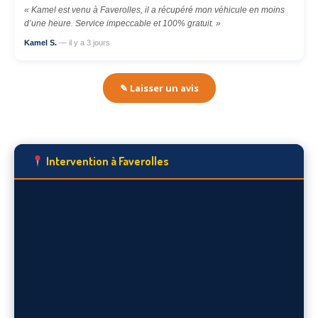
« Kamel est venu à Faverolles, il a récupéré mon véhicule en moins
d’une heure. Service impeccable et 100% gratuit. »
Kamel S.
— il y a 3 jours
✎ Laisser un avis
Intervention à Faverolles