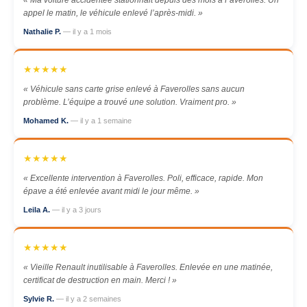
« Ma voiture accidentée stationnait depuis des mois à Faverolles. Un
appel le matin, le véhicule enlevé l’après-midi. »
Nathalie P.
— il y a 1 mois
★★★★★
« Véhicule sans carte grise enlevé à Faverolles sans aucun
problème. L’équipe a trouvé une solution. Vraiment pro. »
Mohamed K.
— il y a 1 semaine
★★★★★
« Excellente intervention à Faverolles. Poli, efficace, rapide. Mon
épave a été enlevée avant midi le jour même. »
Leila A.
— il y a 3 jours
★★★★★
« Vieille Renault inutilisable à Faverolles. Enlevée en une matinée,
certificat de destruction en main. Merci ! »
Sylvie R.
— il y a 2 semaines