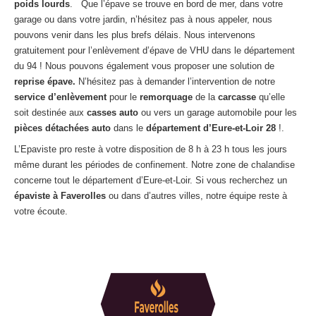
poids lourds
. Que l’épave se trouve en bord de mer, dans votre
Centre
agréé VHU 94 : casse auto avec destruction
garage ou dans votre jardin, n’hésitez pas à nous appeler, nous
pouvons venir dans les plus brefs délais. Nous intervenons
Centre
agréé VHU 95 : casse auto avec destruction
gratuitement pour l’enlèvement d’épave de VHU dans le département
du 94 ! Nous pouvons également vous proposer une solution de
DOCUMENTS
À JOINDRE
reprise épave.
N’hésitez pas à demander l’intervention de notre
service d’enlèvement
pour le
remorquage
de la
carcasse
qu’elle
RACHAT
VÉHICULES
soit destinée aux
casses auto
ou vers un garage automobile pour les
CONTACT
pièces détachées auto
dans le
département d’Eure-et-Loir
28
!.
L’Epaviste pro reste à votre disposition de 8 h à 23 h tous les jours
même durant les périodes de confinement. Notre zone de chalandise
01 83 64 20 40
concerne tout le département d’Eure-et-Loir. Si vous recherchez un
épaviste à Faverolles
ou dans d’autres villes, notre équipe reste à
votre écoute.