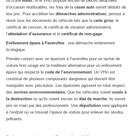
ou d’une
moto.
Si le VHU dispose encore de pièces détachées
d’occasion réutilisables, les frais de la
casse auto
seront déduits de
leur prix. Pour accélérer les
démarches administratives
, pensez à
réunir tous les documents du véhicule tels que la
carte grise
, le
certificat de cession, le certificat de situation administrative,
l’
attestation d’assurance
et le
certificat de non-gage
.
Enlèvement épave à Faverolles
: une démarche entièrement
écologique
Prendre contact avec un épaviste à Faverolles pour un rachat de
voiture hors usage est la meilleure alternative pour un enlèvement
épave qui respecte le
code de l’environnement
. Un VHU est
constitué de plusieurs composants dangereux qui doivent être
manipulés avec précaution. Les épavistes agissent en total respect
des
normes environnementales.
Que les véhicules soient
voués à
la destruction
ou qu’ils soient encore en
état de marche
, ils seront
pris en main par des professionnels. Une
dépollution
sera appliquée
à l’endroit où se trouvait l’épave de voiture pour enlever les résidus
polluants.