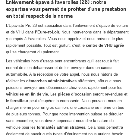
Enlèvement épave à Faverolles (28) : notre
expertise vous permet de profiter d’une prestation
en total respect de la norme
L’Epaviste Pro 28 est spécialisé dans l’enlèvement d’épave de voiture
et de VHU dans
l’Eure-et-Loir.
Nous intervenons dans le département
y compris à Faverolles. Vous nous appelez et nous arrivons le plus
rapidement possible. Tout est gratuit, c’est le
centre de VHU agrée
qui se chargeront du paiement.
Les véhicules hors d’usage sont encombrants qu’il est tout à fait
normal de s’en débarrasser et de les envoyer dans un
casse
automobile
. A la réception de votre appel, nous nous hâtons de
réaliser les
démarches administratives
afférentes, afin que nous
puissions envoyer une dépanneuse chez vous rapidement pour les
véhicules en fin de vie.
Les
pièces d’occasion
seront revendues et
le
ferrailleur
peut récupérer la carrosserie. Nous pouvons nous en
charger même pour un gros camion, une caravane ou même un bus
de plusieurs tonnes. Pour que notre intervention puisse se dérouler
sans encombre, vous devez cependant nous dire la nature du
véhicule pour les
formalités administratives.
Cela nous permettra
également de savoir quels types d’équipement nous aurions besoin