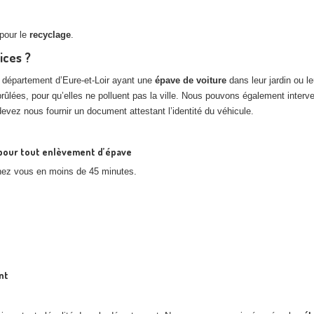
pour le
recyclage
.
ices ?
e département d’Eure-et-Loir ayant une
épave de voiture
dans leur jardin ou l
brûlées, pour qu’elles ne polluent pas la ville. Nous pouvons également int
devez nous fournir un document attestant l’identité du véhicule.
7 pour tout enlèvement d’épave
chez vous en moins de 45 minutes.
nt