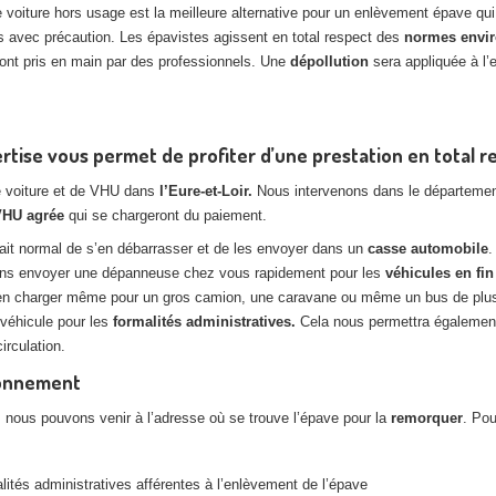
voiture hors usage est la meilleure alternative pour un enlèvement épave qu
 avec précaution. Les épavistes agissent en total respect des
normes envi
eront pris en main par des professionnels. Une
dépollution
sera appliquée à l’e
tise vous permet de profiter d’une prestation en total r
e voiture et de VHU dans
l’Eure-et-Loir.
Nous intervenons dans le département
VHU agrée
qui se chargeront du paiement.
fait normal de s’en débarrasser et de les envoyer dans un
casse automobile
.
ions envoyer une dépanneuse chez vous rapidement pour les
véhicules en fin
en charger même pour un gros camion, une caravane ou même un bus de plusie
véhicule pour les
formalités administratives.
Cela nous permettra également
irculation.
ionnement
, nous pouvons venir à l’adresse où se trouve l’épave pour la
remorquer
. Pou
tés administratives afférentes à l’enlèvement de l’épave