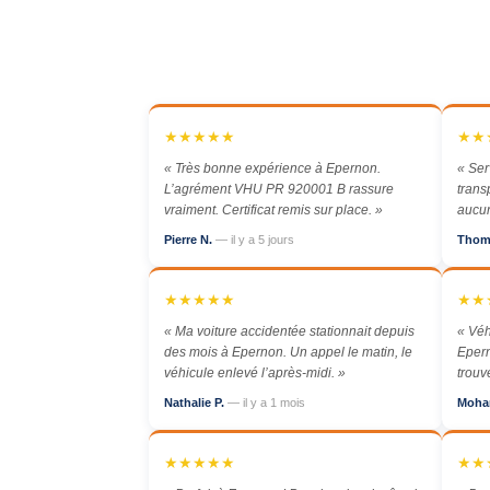
★★★★★
★★
« Très bonne expérience à Epernon.
« Ser
L’agrément VHU PR 920001 B rassure
trans
vraiment. Certificat remis sur place. »
aucun
Pierre N.
— il y a 5 jours
Thom
★★★★★
★★
« Ma voiture accidentée stationnait depuis
« Véh
des mois à Epernon. Un appel le matin, le
Epern
véhicule enlevé l’après-midi. »
trouv
Nathalie P.
— il y a 1 mois
Moha
★★★★★
★★