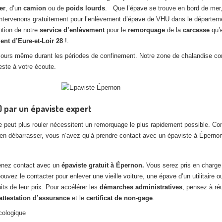
er
, d’un
camion
ou de
poids lourds
. Que l’épave se trouve en bord de mer,
s intervenons gratuitement pour l’enlèvement d’épave de VHU dans le départ
ntion de notre
service d’enlèvement
pour le
remorquage
de la
carcasse
qu’
ent d’Eure-et-Loir
28
!.
es jours même durant les périodes de confinement. Notre zone de chalandise co
este à votre écoute.
 par un épaviste expert
 peut plus rouler nécessitent un remorquage le plus rapidement possible. C
 en débarrasser, vous n’avez qu’à prendre contact avec un épaviste à Épernon
renez contact avec un
épaviste gratuit à Épernon.
Vous serez pris en charge
ouvez le contacter pour enlever une vieille voiture, une épave d’un utilitaire 
its de leur prix. Pour accélérer les
démarches administratives
, pensez à ré
attestation d’assurance
et le
certificat de non-gage
.
cologique