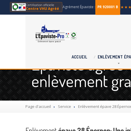
Certification officielle
Agrément Épaviste :
★★
PR 920001 B
Centre VHU Agréé
Épaviste agréé 
ACCUEIL
ENLÈVEMENT
ÉPA
enlèvement grat
Page d'accueil
Service
Enlèvement
épave 28 Épernon:
Enlèvement
épave 28 Épernon: Une int