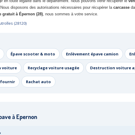
r en toute légalité dans le département. Nous pouvons venir récupérer le
véh
.
Nous disposons des autorisations nécessaires pour récupérer la
carcasse
da
e gratuit à Épernon (28)
, nous sommes à votre service.
rolles (28120)
Épave scooter & moto
Enlèvement épave camion
En
a voiture
Recyclage voiture usagée
Destruction voiture 
fournir
Rachat auto
pave à Epernon
?