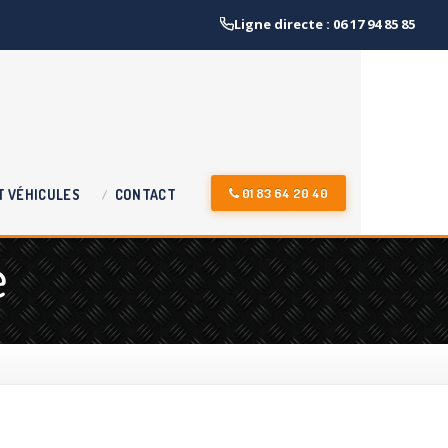
Ligne directe : 06 17 94 85 85
01 83 64 20 40
T
VÉHICULES
CONTACT
e