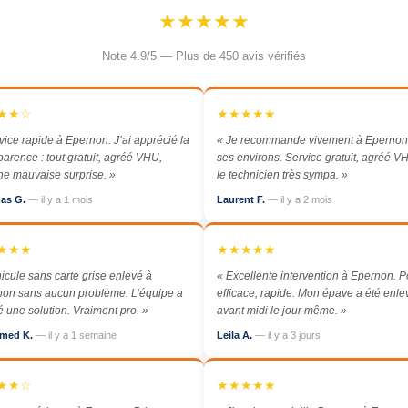
★★★★★
Note 4.9/5 — Plus de 450 avis vérifiés
★★☆
★★★★★
vice rapide à Epernon. J’ai apprécié la
« Je recommande vivement à Epernon
parence : tout gratuit, agréé VHU,
ses environs. Service gratuit, agréé VH
e mauvaise surprise. »
le technicien très sympa. »
as G.
— il y a 1 mois
Laurent F.
— il y a 2 mois
★★★
★★★★★
icule sans carte grise enlevé à
« Excellente intervention à Epernon. Po
on sans aucun problème. L’équipe a
efficace, rapide. Mon épave a été enl
é une solution. Vraiment pro. »
avant midi le jour même. »
med K.
— il y a 1 semaine
Leila A.
— il y a 3 jours
★★☆
★★★★★