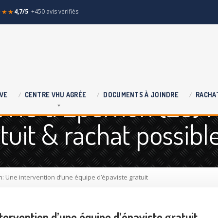
★★★
4,7/5
· +450 avis vérifiés
VHU à Epernon (28) :
VE
CENTRE
VHU AGRÉE
DOCUMENTS
À JOINDRE
RACHA
uit & rachat possibl
 Une intervention d’une équipe d’épaviste gratuit
ervention d’une équipe d’épaviste gratuit