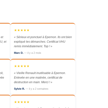
★★★★★
 et
« Sérieux et ponctuel à Epernon. Ils ont bien
U, et
expliqué les démarches. Certificat VHU
remis immédiatement. Top ! »
Marc D.
— il y a 2 mois
★★★★★
li,
« Vieille Renault inutilisable à Epernon.
evée
Enlevée en une matinée, certificat de
destruction en main. Merci ! »
Sylvie R.
— il y a 2 semaines
★★★★★