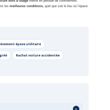
icule hors d’usage
même en période de confinement,
ns les
meilleures conditions,
quel que soit le lieu où l’épave
lèvement épave utilitaire
agréé
Rachat voiture accidentée
+