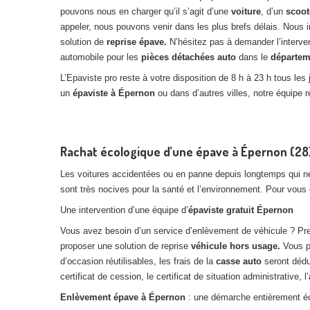
pouvons nous en charger qu’il s’agit d’une
voiture
, d’un
scoot
appeler, nous pouvons venir dans les plus brefs délais. Nou
solution de
reprise épave.
N’hésitez pas à demander l’interve
automobile pour les
pièces détachées auto
dans le
départem
L’Epaviste pro reste à votre disposition de 8 h à 23 h tous l
un
épaviste à Épernon
ou dans d’autres villes, notre équipe r
Rachat écologique d’une épave à Épernon (28)
Les voitures accidentées ou en panne depuis longtemps qui ne
sont très nocives pour la santé et l’environnement. Pour vous
Une intervention d’une équipe d’
épaviste gratuit Épernon
Vous avez besoin d’un service d’enlèvement de véhicule ? P
proposer une solution de reprise
véhicule hors usage.
Vous p
d’occasion réutilisables, les frais de la
casse auto
seront dédu
certificat de cession, le certificat de situation administrative, l’
Enlèvement épave à Épernon
: une démarche entièrement é