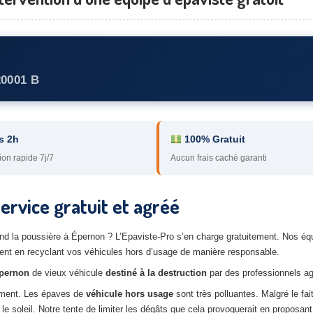
20001 B
s 2h
100% Gratuit
ion rapide 7j/7
Aucun frais caché garanti
ervice gratuit et agréé
end la poussière à Épernon ? L’Epaviste-Pro s’en charge gratuitement. Nos éq
ment en recyclant vos véhicules hors d’usage de manière responsable.
Épernon
de vieux véhicule
destiné à la destruction
par des professionnels ag
nement. Les épaves de
véhicule hors usage
sont très polluantes. Malgré le fai
e soleil. Notre tente de limiter les dégâts que cela provoquerait en proposant