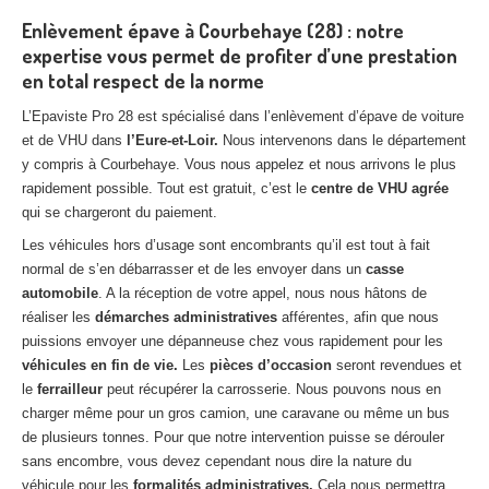
Enlèvement épave à Courbehaye (28) : notre
expertise vous permet de profiter d’une prestation
en total respect de la norme
L’Epaviste Pro 28 est spécialisé dans l’enlèvement d’épave de voiture
et de VHU dans
l’Eure-et-Loir.
Nous intervenons dans le département
y compris à Courbehaye. Vous nous appelez et nous arrivons le plus
rapidement possible. Tout est gratuit, c’est le
centre de VHU agrée
qui se chargeront du paiement.
Les véhicules hors d’usage sont encombrants qu’il est tout à fait
normal de s’en débarrasser et de les envoyer dans un
casse
automobile
. A la réception de votre appel, nous nous hâtons de
réaliser les
démarches administratives
afférentes, afin que nous
puissions envoyer une dépanneuse chez vous rapidement pour les
véhicules en fin de vie.
Les
pièces d’occasion
seront revendues et
le
ferrailleur
peut récupérer la carrosserie. Nous pouvons nous en
charger même pour un gros camion, une caravane ou même un bus
de plusieurs tonnes. Pour que notre intervention puisse se dérouler
sans encombre, vous devez cependant nous dire la nature du
véhicule pour les
formalités administratives.
Cela nous permettra