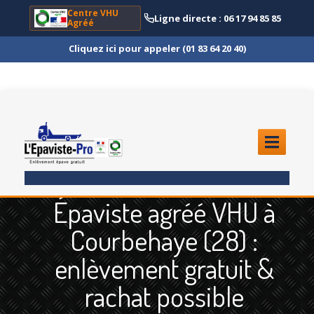
Centre VHU
Ligne directe : 06 17 94 85 85
Agréé
Cliquez ici pour appeler (01 83 64 20 40)
ACCUEIL
Épaviste agréé VHU à
ENLÈVEMENT
ÉPAVE
Courbehaye (28) :
Quoi
?
enlèvement gratuit &
Scooter
et Moto
rachat possible
Camion
et Poids Lourd