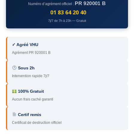
PR 920001 B
Numéro d’agrément officiel :
78
– Yvelines
01 83 64 20 40
92
– Hauts-de-Seine
7j/7 de 7h à 23h — Gratuit
93
– Seine-Saint-Denis
94
– Val-de-Marne
✓ Agréé VHU
Agrément PR 920001 B
95
– Val d’Oise
91
– Essonne
Sous 2h
Intervention rapide 7j/7
89
– Yonne
60
– Oise
100% Gratuit
Aucun frais caché garanti
51
– Marne
Certif remis
45
– Loiret
Certificat de destruction officiel
28
– Eure-et-Loir