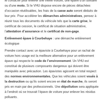
le contacter pour enlever une vieille voiture, une épave d’un utilitaire
ou d’une
moto.
Si le VHU dispose encore de pièces détachées
d’occasion réutilisables, les frais de la
casse auto
seront déduits de
leur prix. Pour accélérer les
démarches administratives
, pensez à
réunir tous les documents du véhicule tels que la
carte grise
, le
certificat de cession, le certificat de situation administrative,
l’
attestation d’assurance
et le
certificat de non-gage
.
Enlèvement épave à Courbehaye
: une démarche entièrement
écologique
Prendre contact avec un épaviste à Courbehaye pour un rachat de
voiture hors usage est la meilleure alternative pour un enlèvement
épave qui respecte le
code de l’environnement
. Un VHU est
constitué de plusieurs composants dangereux qui doivent être
manipulés avec précaution. Les épavistes agissent en total respect
des
normes environnementales.
Que les véhicules soient
voués à
la destruction
ou qu’ils soient encore en
état de marche
, ils seront
pris en main par des professionnels. Une
dépollution
sera appliquée
à l’endroit où se trouvait l’épave de voiture pour enlever les résidus
polluants.