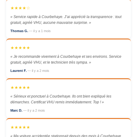
★★★★☆
« Service rapide à Courbehaye. J’ai apprécié la transparence : tout
gratuit, agréé VHU, aucune mauvaise surprise. »
Thomas G.
— il y a 1 mois
★★★★★
« Je recommande vivement à Courbehaye et ses environs. Service
gratuit, agréé VHU, et le technicien très sympa. »
Laurent F.
— il y a 2 mois
★★★★★
« Sérieux et ponctuel à Courbehaye. Ils ont bien expliqué les
démarches. Certificat VHU remis immédiatement. Top ! »
Marc D.
— il y a 2 mois
★★★★★
« Ma voiture accidentée stationnait depuis des mois à Courbehaye.