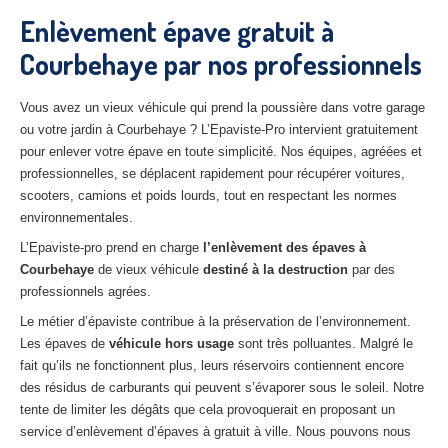
27
– Eure
Enlèvement épave gratuit à
Courbehaye par nos professionnels
10
– Aube
02
– Aisne
Vous avez un vieux véhicule qui prend la poussière dans votre garage
ou votre jardin à Courbehaye ? L’Epaviste-Pro intervient gratuitement
Tous
les secteurs
pour enlever votre épave en toute simplicité. Nos équipes, agréées et
professionnelles, se déplacent rapidement pour récupérer voitures,
CENTRE
VHU AGRÉE
scooters, camions et poids lourds, tout en respectant les normes
environnementales.
Centre
agréé VHU Paris 75 : casse auto avec destruction
L’Epaviste-pro prend en charge
l’enlèvement des épaves à
Centre
agréé VHU 77 : casse auto avec destruction
Courbehaye
de vieux véhicule
destiné à la destruction
par des
professionnels agrées.
Centre
agréé VHU 78 : casse auto avec destruction
Le métier d’épaviste contribue à la préservation de l’environnement.
Centre
agréé VHU 91 : casse auto avec destruction
Les épaves de
véhicule hors usage
sont très polluantes. Malgré le
fait qu’ils ne fonctionnent plus, leurs réservoirs contiennent encore
Centre
agréé VHU 92 : casse auto avec destruction
des résidus de carburants qui peuvent s’évaporer sous le soleil. Notre
tente de limiter les dégâts que cela provoquerait en proposant un
Centre
agréé VHU 93 : casse auto avec destruction
service d’enlèvement d’épaves à gratuit à ville. Nous pouvons nous