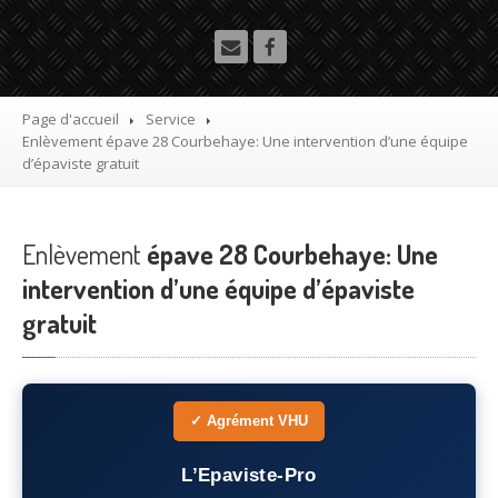
Utilitaire
Démolisseur
agrée VHU gratuit
Mettre
à la casse sa voiture
Page d'accueil
Service
Enlèvement
épave 28 Courbehaye: Une intervention d’une équipe
Dépollution
de véhicule hors d’usage gratuit
d’épaviste gratuit
Recyclage
voiture usagée gratuit
Enlèvement
Destruction
épave 28 Courbehaye: Une
de voiture agréé
intervention d’une équipe d’épaviste
Epaviste
Gratuit
gratuit
Rachat
voiture accidentée
Où
?
✓ Agrément VHU
75
– Paris
L’Epaviste-Pro
77
– Seine-et-Marne