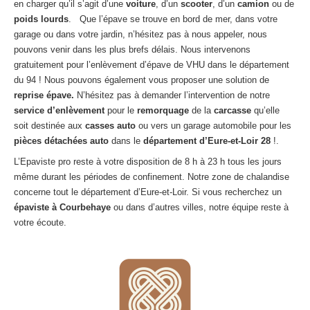
en charger qu’il s’agit d’une
voiture
, d’un
scooter
, d’un
camion
ou de
Centre
agréé VHU 94 : casse auto avec destruction
poids lourds
. Que l’épave se trouve en bord de mer, dans votre
garage ou dans votre jardin, n’hésitez pas à nous appeler, nous
Centre
agréé VHU 95 : casse auto avec destruction
pouvons venir dans les plus brefs délais. Nous intervenons
gratuitement pour l’enlèvement d’épave de VHU dans le département
DOCUMENTS
À JOINDRE
du 94 ! Nous pouvons également vous proposer une solution de
reprise épave.
N’hésitez pas à demander l’intervention de notre
RACHAT
VÉHICULES
service d’enlèvement
pour le
remorquage
de la
carcasse
qu’elle
CONTACT
soit destinée aux
casses auto
ou vers un garage automobile pour les
pièces détachées auto
dans le
département d’Eure-et-Loir
28
!.
L’Epaviste pro reste à votre disposition de 8 h à 23 h tous les jours
01 83 64 20 40
même durant les périodes de confinement. Notre zone de chalandise
concerne tout le département d’Eure-et-Loir. Si vous recherchez un
épaviste à Courbehaye
ou dans d’autres villes, notre équipe reste à
votre écoute.