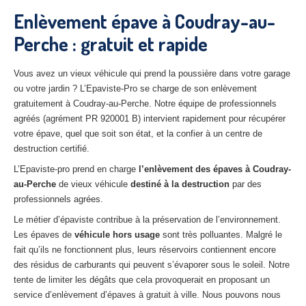
27
– Eure
Enlèvement épave à Coudray-au-
Perche : gratuit et rapide
10
– Aube
02
– Aisne
Vous avez un vieux véhicule qui prend la poussière dans votre garage
ou votre jardin ? L’Epaviste-Pro se charge de son enlèvement
Tous
les secteurs
gratuitement à Coudray-au-Perche. Notre équipe de professionnels
agréés (agrément PR 920001 B) intervient rapidement pour récupérer
CENTRE
VHU AGRÉE
votre épave, quel que soit son état, et la confier à un centre de
destruction certifié.
Centre
agréé VHU Paris 75 : casse auto avec destruction
L’Epaviste-pro prend en charge
l’enlèvement des épaves à Coudray-
Centre
agréé VHU 77 : casse auto avec destruction
au-Perche
de vieux véhicule
destiné à la destruction
par des
professionnels agrées.
Centre
agréé VHU 78 : casse auto avec destruction
Le métier d’épaviste contribue à la préservation de l’environnement.
Centre
agréé VHU 91 : casse auto avec destruction
Les épaves de
véhicule hors usage
sont très polluantes. Malgré le
fait qu’ils ne fonctionnent plus, leurs réservoirs contiennent encore
Centre
agréé VHU 92 : casse auto avec destruction
des résidus de carburants qui peuvent s’évaporer sous le soleil. Notre
tente de limiter les dégâts que cela provoquerait en proposant un
Centre
agréé VHU 93 : casse auto avec destruction
service d’enlèvement d’épaves à gratuit à ville. Nous pouvons nous