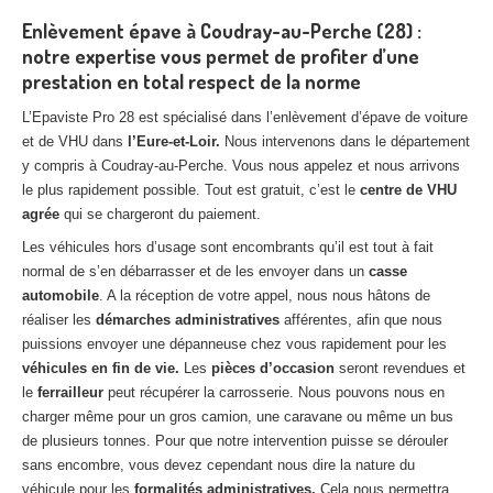
Enlèvement épave à Coudray-au-Perche (28) :
notre expertise vous permet de profiter d’une
prestation en total respect de la norme
L’Epaviste Pro 28 est spécialisé dans l’enlèvement d’épave de voiture
et de VHU dans
l’Eure-et-Loir.
Nous intervenons dans le département
y compris à Coudray-au-Perche. Vous nous appelez et nous arrivons
le plus rapidement possible. Tout est gratuit, c’est le
centre de VHU
agrée
qui se chargeront du paiement.
Les véhicules hors d’usage sont encombrants qu’il est tout à fait
normal de s’en débarrasser et de les envoyer dans un
casse
automobile
. A la réception de votre appel, nous nous hâtons de
réaliser les
démarches administratives
afférentes, afin que nous
puissions envoyer une dépanneuse chez vous rapidement pour les
véhicules en fin de vie.
Les
pièces d’occasion
seront revendues et
le
ferrailleur
peut récupérer la carrosserie. Nous pouvons nous en
charger même pour un gros camion, une caravane ou même un bus
de plusieurs tonnes. Pour que notre intervention puisse se dérouler
sans encombre, vous devez cependant nous dire la nature du
véhicule pour les
formalités administratives.
Cela nous permettra