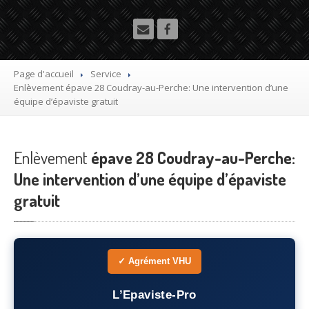
Utilitaire
Démolisseur
agrée VHU gratuit
Mettre
à la casse sa voiture
Page d'accueil
Service
Enlèvement
épave 28 Coudray-au-Perche: Une intervention d’une
Dépollution
de véhicule hors d’usage gratuit
équipe d’épaviste gratuit
Recyclage
voiture usagée gratuit
Enlèvement
Destruction
épave 28 Coudray-au-Perche:
de voiture agréé
Une intervention d’une équipe d’épaviste
Epaviste
Gratuit
gratuit
Rachat
voiture accidentée
Où
?
✓ Agrément VHU
75
– Paris
L’Epaviste-Pro
77
– Seine-et-Marne