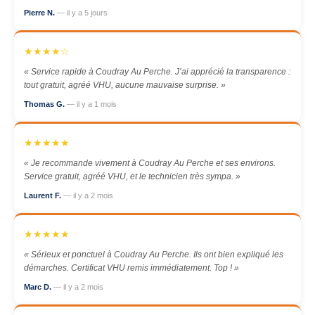
Pierre N.
— il y a 5 jours
★★★★☆
« Service rapide à Coudray Au Perche. J’ai apprécié la transparence :
tout gratuit, agréé VHU, aucune mauvaise surprise. »
Thomas G.
— il y a 1 mois
★★★★★
« Je recommande vivement à Coudray Au Perche et ses environs.
Service gratuit, agréé VHU, et le technicien très sympa. »
Laurent F.
— il y a 2 mois
★★★★★
« Sérieux et ponctuel à Coudray Au Perche. Ils ont bien expliqué les
démarches. Certificat VHU remis immédiatement. Top ! »
Marc D.
— il y a 2 mois