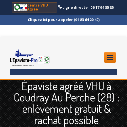
Centre VHU
Ligne directe : 06 17 94 85 85
Agréé
Cliquez ici pour appeler (01 83 64 20 40)
ACCUEIL
Épaviste agréé VHU à
ENLÈVEMENT
ÉPAVE
Coudray Au Perche (28) :
Quoi
?
enlèvement gratuit &
Scooter
et Moto
rachat possible
Camion
et Poids Lourd