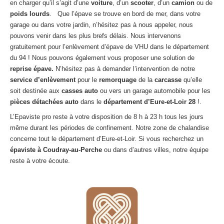
en charger qu’il s’agit d’une
voiture
, d’un
scooter
, d’un
camion
ou de
Centre
agréé VHU 94 : casse auto avec destruction
poids lourds
. Que l’épave se trouve en bord de mer, dans votre
garage ou dans votre jardin, n’hésitez pas à nous appeler, nous
Centre
agréé VHU 95 : casse auto avec destruction
pouvons venir dans les plus brefs délais. Nous intervenons
gratuitement pour l’enlèvement d’épave de VHU dans le département
DOCUMENTS
À JOINDRE
du 94 ! Nous pouvons également vous proposer une solution de
reprise épave.
N’hésitez pas à demander l’intervention de notre
RACHAT
VÉHICULES
service d’enlèvement
pour le
remorquage
de la
carcasse
qu’elle
CONTACT
soit destinée aux
casses auto
ou vers un garage automobile pour les
pièces détachées auto
dans le
département d’Eure-et-Loir
28
!.
L’Epaviste pro reste à votre disposition de 8 h à 23 h tous les jours
01 83 64 20 40
même durant les périodes de confinement. Notre zone de chalandise
concerne tout le département d’Eure-et-Loir. Si vous recherchez un
épaviste à Coudray-au-Perche
ou dans d’autres villes, notre équipe
reste à votre écoute.