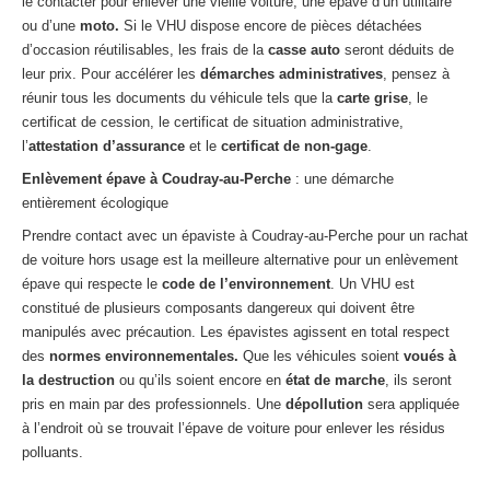
le contacter pour enlever une vieille voiture, une épave d’un utilitaire
ou d’une
moto.
Si le VHU dispose encore de pièces détachées
d’occasion réutilisables, les frais de la
casse auto
seront déduits de
leur prix. Pour accélérer les
démarches administratives
, pensez à
réunir tous les documents du véhicule tels que la
carte grise
, le
certificat de cession, le certificat de situation administrative,
l’
attestation d’assurance
et le
certificat de non-gage
.
Enlèvement épave à Coudray-au-Perche
: une démarche
entièrement écologique
Prendre contact avec un épaviste à Coudray-au-Perche pour un rachat
de voiture hors usage est la meilleure alternative pour un enlèvement
épave qui respecte le
code de l’environnement
. Un VHU est
constitué de plusieurs composants dangereux qui doivent être
manipulés avec précaution. Les épavistes agissent en total respect
des
normes environnementales.
Que les véhicules soient
voués à
la destruction
ou qu’ils soient encore en
état de marche
, ils seront
pris en main par des professionnels. Une
dépollution
sera appliquée
à l’endroit où se trouvait l’épave de voiture pour enlever les résidus
polluants.