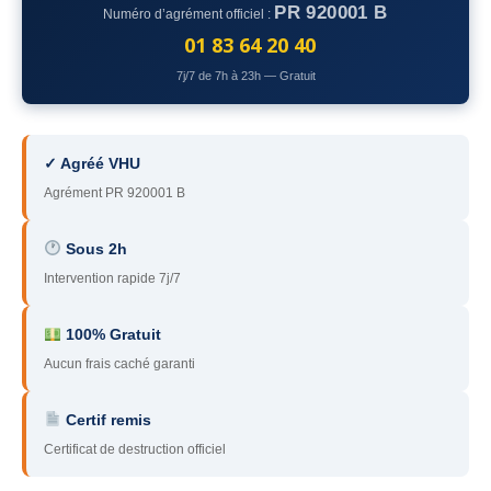
PR 920001 B
Numéro d’agrément officiel :
78
– Yvelines
01 83 64 20 40
92
– Hauts-de-Seine
7j/7 de 7h à 23h — Gratuit
93
– Seine-Saint-Denis
94
– Val-de-Marne
✓ Agréé VHU
Agrément PR 920001 B
95
– Val d’Oise
91
– Essonne
Sous 2h
Intervention rapide 7j/7
89
– Yonne
60
– Oise
100% Gratuit
Aucun frais caché garanti
51
– Marne
Certif remis
45
– Loiret
Certificat de destruction officiel
28
– Eure-et-Loir