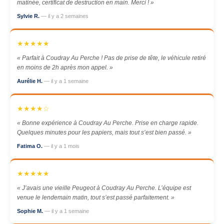
matinée, certificat de destruction en main. Merci ! »
Sylvie R.
— il y a 2 semaines
★★★★★
« Parfait à Coudray Au Perche ! Pas de prise de tête, le véhicule retiré
en moins de 2h après mon appel. »
Aurélie H.
— il y a 1 semaine
★★★★☆
« Bonne expérience à Coudray Au Perche. Prise en charge rapide.
Quelques minutes pour les papiers, mais tout s’est bien passé. »
Fatima O.
— il y a 1 mois
★★★★★
« J’avais une vieille Peugeot à Coudray Au Perche. L’équipe est
venue le lendemain matin, tout s’est passé parfaitement. »
Sophie M.
— il y a 1 semaine