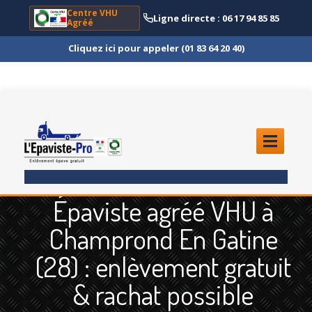
Centre VHU
Ligne directe : 06 17 94 85 85
Agréé
Cliquez ici pour appeler (01 83 64 20 40)
ACCUEIL
Épaviste agréé VHU à
ENLÈVEMENT
ÉPAVE
Champrond En Gatine
Quoi
?
(28) : enlèvement gratuit
Scooter
et Moto
& rachat possible
Camion
et Poids Lourd