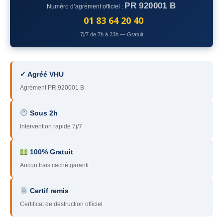
PR 920001 B
Numéro d’agrément officiel :
78
– Yvelines
01 83 64 20 40
92
– Hauts-de-Seine
7j/7 de 7h à 23h — Gratuit
93
– Seine-Saint-Denis
94
– Val-de-Marne
✓ Agréé VHU
Agrément PR 920001 B
95
– Val d’Oise
91
– Essonne
Sous 2h
Intervention rapide 7j/7
89
– Yonne
60
– Oise
100% Gratuit
Aucun frais caché garanti
51
– Marne
Certif remis
45
– Loiret
Certificat de destruction officiel
28
– Eure-et-Loir