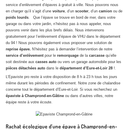
Centre
agréé VHU 94 : casse auto avec destruction
service d’enlèvement d’épaves à gratuit à ville. Nous pouvons nous
en charger qu’il s’agit d’une
voiture
, d’un
scooter
, d’un
camion
ou de
Centre
agréé VHU 95 : casse auto avec destruction
poids lourds
. Que l’épave se trouve en bord de mer, dans votre
garage ou dans votre jardin, n’hésitez pas à nous appeler, nous
DOCUMENTS
À JOINDRE
pouvons venir dans les plus brefs délais. Nous intervenons
gratuitement pour l’enlèvement d’épave de VHU dans le département
RACHAT
VÉHICULES
du 94 ! Nous pouvons également vous proposer une solution de
reprise épave.
N’hésitez pas à demander l’intervention de notre
CONTACT
service d’enlèvement
pour le
remorquage
de la
carcasse
qu’elle
soit destinée aux
casses auto
ou vers un garage automobile pour les
01 83 64 20 40
pièces détachées auto
dans le
département d’Eure-et-Loir
28
!.
L’Epaviste pro reste à votre disposition de 8 h à 23 h tous les jours
même durant les périodes de confinement. Notre zone de chalandise
concerne tout le département d’Eure-et-Loir. Si vous recherchez un
épaviste à Champrond-en-Gâtine
ou dans d’autres villes, notre
équipe reste à votre écoute.
Rachat écologique d’une épave à Champrond-en-