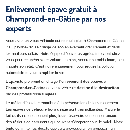
27
– Eure
Enlèvement épave gratuit à
Champrond-en-Gâtine par nos
10
– Aube
experts
02
– Aisne
Tous
les secteurs
Vous avez un vieux véhicule qui ne roule plus à Champrond-en-Gâtine
? L’Epaviste-Pro se charge de son enlèvement gratuitement et dans
CENTRE
VHU AGRÉE
les meilleurs délais. Notre équipe d’épavistes agrées intervient chez
vous pour récupérer votre voiture, camion, scooter ou poids lourd, peu
Centre
agréé VHU Paris 75 : casse auto avec destruction
importe son état. C’est notre engagement pour réduire la pollution
automobile et vous simplifier la vie.
Centre
agréé VHU 77 : casse auto avec destruction
L’Epaviste-pro prend en charge
l’enlèvement des épaves à
Champrond-en-Gâtine
Centre
agréé VHU 78 : casse auto avec destruction
de vieux véhicule
destiné à la destruction
par des professionnels agrées.
Centre
agréé VHU 91 : casse auto avec destruction
Le métier d’épaviste contribue à la préservation de l’environnement.
Les épaves de
véhicule hors usage
sont très polluantes. Malgré le
Centre
agréé VHU 92 : casse auto avec destruction
fait qu’ils ne fonctionnent plus, leurs réservoirs contiennent encore
des résidus de carburants qui peuvent s’évaporer sous le soleil. Notre
Centre
agréé VHU 93 : casse auto avec destruction
tente de limiter les dégâts que cela provoquerait en proposant un