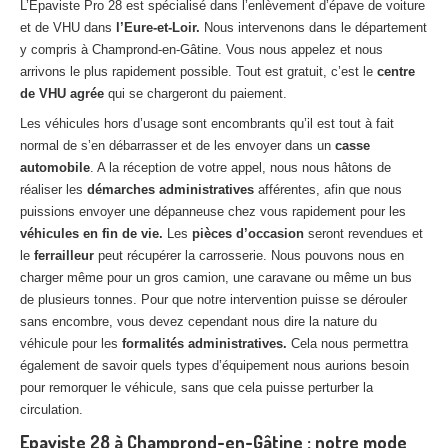
L’Epaviste Pro 28 est spécialisé dans l’enlèvement d’épave de voiture
et de VHU dans
l’Eure-et-Loir.
Nous intervenons dans le département
y compris à Champrond-en-Gâtine. Vous nous appelez et nous
arrivons le plus rapidement possible. Tout est gratuit, c’est le
centre
de VHU agrée
qui se chargeront du paiement.
Les véhicules hors d’usage sont encombrants qu’il est tout à fait
normal de s’en débarrasser et de les envoyer dans un
casse
automobile
. A la réception de votre appel, nous nous hâtons de
réaliser les
démarches administratives
afférentes, afin que nous
puissions envoyer une dépanneuse chez vous rapidement pour les
véhicules en fin de vie.
Les
pièces d’occasion
seront revendues et
le
ferrailleur
peut récupérer la carrosserie. Nous pouvons nous en
charger même pour un gros camion, une caravane ou même un bus
de plusieurs tonnes. Pour que notre intervention puisse se dérouler
sans encombre, vous devez cependant nous dire la nature du
véhicule pour les
formalités administratives.
Cela nous permettra
également de savoir quels types d’équipement nous aurions besoin
pour remorquer le véhicule, sans que cela puisse perturber la
circulation.
Epaviste 28 à Champrond-en-Gâtine : notre mode