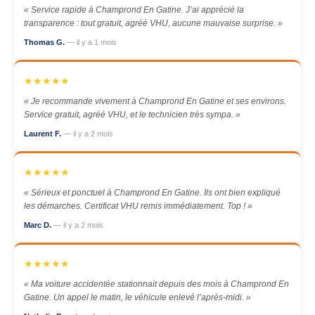
« Service rapide à Champrond En Gatine. J’ai apprécié la
transparence : tout gratuit, agréé VHU, aucune mauvaise surprise. »
Thomas G.
— il y a 1 mois
★★★★★
« Je recommande vivement à Champrond En Gatine et ses environs.
Service gratuit, agréé VHU, et le technicien très sympa. »
Laurent F.
— il y a 2 mois
★★★★★
« Sérieux et ponctuel à Champrond En Gatine. Ils ont bien expliqué
les démarches. Certificat VHU remis immédiatement. Top ! »
Marc D.
— il y a 2 mois
★★★★★
« Ma voiture accidentée stationnait depuis des mois à Champrond En
Gatine. Un appel le matin, le véhicule enlevé l’après-midi. »