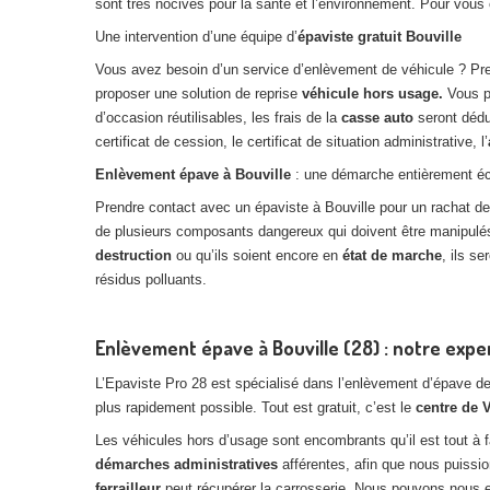
sont très nocives pour la santé et l’environnement. Pour vous
Une intervention d’une équipe d’
épaviste gratuit Bouville
Vous avez besoin d’un service d’enlèvement de véhicule ? P
proposer une solution de reprise
véhicule hors usage.
Vous p
d’occasion réutilisables, les frais de la
casse auto
seront dédu
certificat de cession, le certificat de situation administrative, l’
Enlèvement épave à Bouville
: une démarche entièrement éc
Prendre contact avec un épaviste à Bouville pour un rachat de
de plusieurs composants dangereux qui doivent être manipulés
destruction
ou qu’ils soient encore en
état de marche
, ils s
résidus polluants.
Enlèvement épave à Bouville (28) : notre expe
L’Epaviste Pro 28 est spécialisé dans l’enlèvement d’épave d
plus rapidement possible. Tout est gratuit, c’est le
centre de 
Les véhicules hors d’usage sont encombrants qu’il est tout à 
démarches administratives
afférentes, afin que nous puiss
ferrailleur
peut récupérer la carrosserie. Nous pouvons nous 