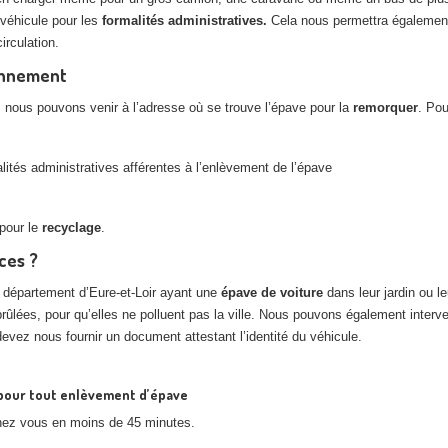
véhicule pour les
formalités administratives.
Cela nous permettra également
irculation.
ionnement
, nous pouvons venir à l’adresse où se trouve l’épave pour la
remorquer
. Pou
tés administratives afférentes à l’enlèvement de l’épave
pour le
recyclage
.
ices ?
e département d’Eure-et-Loir ayant une
épave de voiture
dans leur jardin ou l
brûlées, pour qu’elles ne polluent pas la ville. Nous pouvons également int
devez nous fournir un document attestant l’identité du véhicule.
7 pour tout enlèvement d’épave
chez vous en moins de 45 minutes.