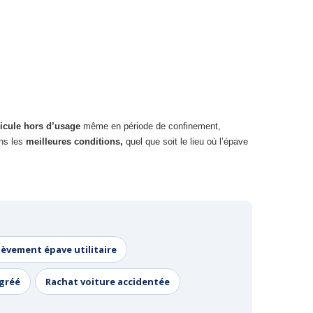
icule hors d’usage
même en période de confinement,
ns les
meilleures conditions,
quel que soit le lieu où l’épave
lèvement épave utilitaire
agréé
Rachat voiture accidentée