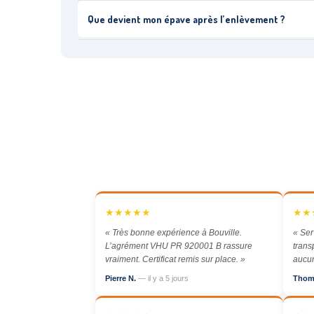
Que devient mon épave après l’enlèvement ?
★★★★★
★★
« Très bonne expérience à Bouville.
« Ser
L’agrément VHU PR 920001 B rassure
trans
vraiment. Certificat remis sur place. »
aucun
Pierre N.
— il y a 5 jours
Thom