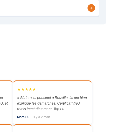
+
★★★★★
et
« Sérieux et ponctuel à Bouville. Ils ont bien
U, et
expliqué les démarches. Certificat VHU
remis immédiatement. Top ! »
Marc D.
— il y a 2 mois