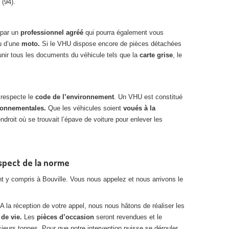
 (94).
 par un
professionnel agréé
qui pourra également vous
ou d’une
moto.
Si le VHU dispose encore de pièces détachées
unir tous les documents du véhicule tels que la
carte grise
, le
 respecte le
code de l’environnement
. Un VHU est constitué
ronnementales.
Que les véhicules soient
voués à la
ndroit où se trouvait l’épave de voiture pour enlever les
espect de la norme
 y compris à Bouville. Vous nous appelez et nous arrivons le
 A la réception de votre appel, nous nous hâtons de réaliser les
 de vie.
Les
pièces d’occasion
seront revendues et le
urs tonnes. Pour que notre intervention puisse se dérouler