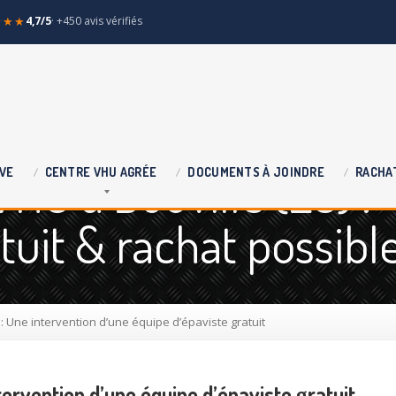
★★★
4,7/5
· +450 avis vérifiés
HU à Bouville (28) :
VE
CENTRE
VHU AGRÉE
DOCUMENTS
À JOINDRE
RACHA
uit & rachat possibl
: Une intervention d’une équipe d’épaviste gratuit
tervention d’une équipe d’épaviste gratuit