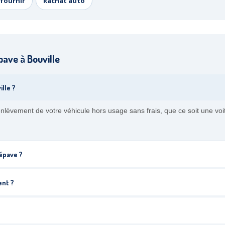
fournir
Rachat auto
ave à Bouville
lle ?
enlèvement de votre véhicule hors usage sans frais, que ce soit une voi
épave ?
ent ?