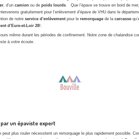
er
, d’un
camion
ou de
poids lourds
. Que l’épave se trouve en bord de mer,
s intervenons gratuitement pour l’enlèvement d’épave de VHU dans le départ
ntion de notre
service d’enlèvement
pour le
remorquage
de la
carcasse
qu’
ent d’Eure-et-Loir
28
!.
es jours même durant les périodes de confinement. Notre zone de chalandise co
este à votre écoute.
 par un épaviste expert
 peut plus rouler nécessitent un remorquage le plus rapidement possible. C