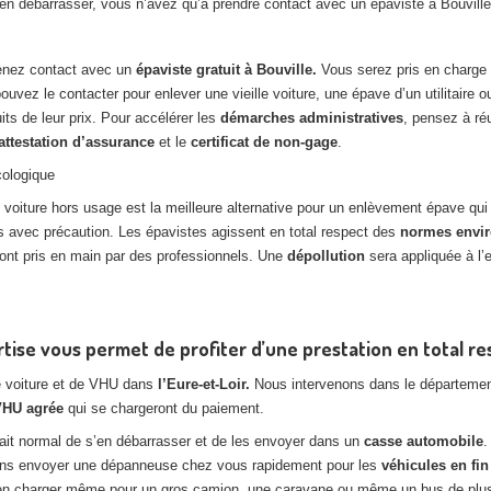
 en débarrasser, vous n’avez qu’à prendre contact avec un épaviste à Bouville
renez contact avec un
épaviste gratuit à Bouville.
Vous serez pris en charge
ouvez le contacter pour enlever une vieille voiture, une épave d’un utilitaire 
its de leur prix. Pour accélérer les
démarches administratives
, pensez à ré
attestation d’assurance
et le
certificat de non-gage
.
ologique
 voiture hors usage est la meilleure alternative pour un enlèvement épave qui
 avec précaution. Les épavistes agissent en total respect des
normes envi
eront pris en main par des professionnels. Une
dépollution
sera appliquée à l’e
rtise vous permet de profiter d’une prestation en total r
e voiture et de VHU dans
l’Eure-et-Loir.
Nous intervenons dans le département
VHU agrée
qui se chargeront du paiement.
fait normal de s’en débarrasser et de les envoyer dans un
casse automobile
.
ions envoyer une dépanneuse chez vous rapidement pour les
véhicules en fin
en charger même pour un gros camion, une caravane ou même un bus de plusie