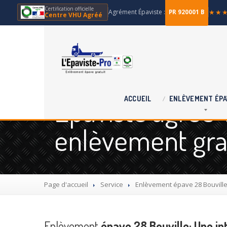
Certification officielle
Agrément Épaviste :
★★
PR 920001 B
Centre VHU Agréé
Épaviste agréé V
ACCUEIL
ENLÈVEMENT
ÉPA
enlèvement grat
Page d'accueil
Service
Enlèvement
épave 28 Bouville
Enlèvement
épave 28 Bouville: Une in