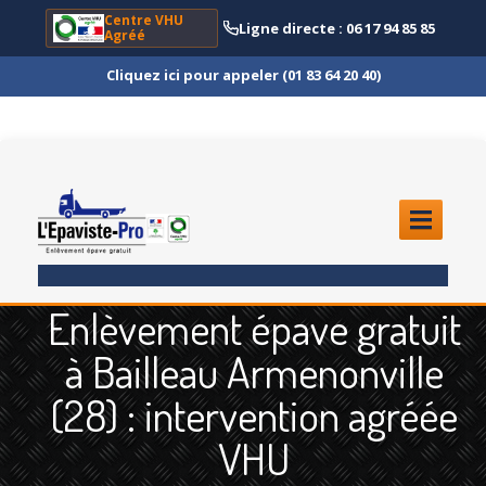
Centre VHU
Ligne directe : 06 17 94 85 85
Agréé
Cliquez ici pour appeler (01 83 64 20 40)
ACCUEIL
Enlèvement épave gratuit
ENLÈVEMENT
ÉPAVE
à Bailleau Armenonville
Quoi
?
(28) : intervention agréée
Scooter
et Moto
VHU
Camion
et Poids Lourd