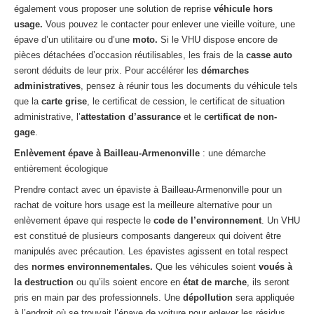
également vous proposer une solution de reprise
véhicule hors
usage.
Vous pouvez le contacter pour enlever une vieille voiture, une
épave d’un utilitaire ou d’une
moto.
Si le VHU dispose encore de
pièces détachées d’occasion réutilisables, les frais de la
casse auto
seront déduits de leur prix. Pour accélérer les
démarches
administratives
, pensez à réunir tous les documents du véhicule tels
que la
carte grise
, le certificat de cession, le certificat de situation
administrative, l’
attestation d’assurance
et le
certificat de non-
gage
.
Enlèvement épave à Bailleau-Armenonville
: une démarche
entièrement écologique
Prendre contact avec un épaviste à Bailleau-Armenonville pour un
rachat de voiture hors usage est la meilleure alternative pour un
enlèvement épave qui respecte le
code de l’environnement
. Un VHU
est constitué de plusieurs composants dangereux qui doivent être
manipulés avec précaution. Les épavistes agissent en total respect
des
normes environnementales.
Que les véhicules soient
voués à
la destruction
ou qu’ils soient encore en
état de marche
, ils seront
pris en main par des professionnels. Une
dépollution
sera appliquée
à l’endroit où se trouvait l’épave de voiture pour enlever les résidus