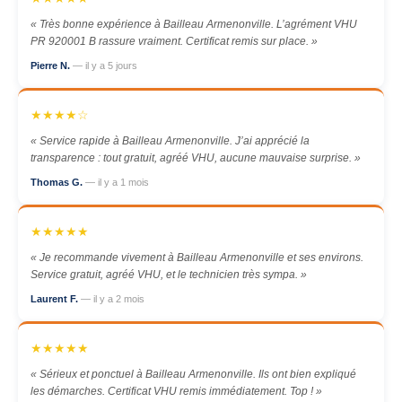
« Très bonne expérience à Bailleau Armenonville. L’agrément VHU
PR 920001 B rassure vraiment. Certificat remis sur place. »
Pierre N.
— il y a 5 jours
★★★★☆
« Service rapide à Bailleau Armenonville. J’ai apprécié la
transparence : tout gratuit, agréé VHU, aucune mauvaise surprise. »
Thomas G.
— il y a 1 mois
★★★★★
« Je recommande vivement à Bailleau Armenonville et ses environs.
Service gratuit, agréé VHU, et le technicien très sympa. »
Laurent F.
— il y a 2 mois
★★★★★
« Sérieux et ponctuel à Bailleau Armenonville. Ils ont bien expliqué
les démarches. Certificat VHU remis immédiatement. Top ! »