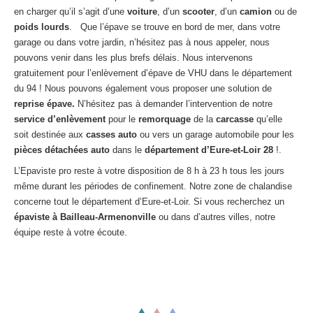
Centre
agréé VHU 94 : casse auto avec destruction
en charger qu’il s’agit d’une
voiture
, d’un
scooter
, d’un
camion
ou de
poids lourds
. Que l’épave se trouve en bord de mer, dans votre
Centre
agréé VHU 95 : casse auto avec destruction
garage ou dans votre jardin, n’hésitez pas à nous appeler, nous
pouvons venir dans les plus brefs délais. Nous intervenons
DOCUMENTS
À JOINDRE
gratuitement pour l’enlèvement d’épave de VHU dans le département
du 94 ! Nous pouvons également vous proposer une solution de
RACHAT
VÉHICULES
reprise épave.
N’hésitez pas à demander l’intervention de notre
service d’enlèvement
pour le
remorquage
de la
carcasse
qu’elle
CONTACT
soit destinée aux
casses auto
ou vers un garage automobile pour les
pièces détachées auto
dans le
département d’Eure-et-Loir
28
!.
01 83 64 20 40
L’Epaviste pro reste à votre disposition de 8 h à 23 h tous les jours
même durant les périodes de confinement. Notre zone de chalandise
concerne tout le département d’Eure-et-Loir. Si vous recherchez un
épaviste à Bailleau-Armenonville
ou dans d’autres villes, notre
équipe reste à votre écoute.