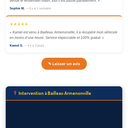
venue le lendemain matin, tout s’est passé parfaitement. »
Sophie M.
— il y a 1 semaine
★★★★★
« Kamel est venu à Bailleau Armenonville, il a récupéré mon véhicule
en moins d’une heure. Service impeccable et 100% gratuit. »
Kamel S.
— il y a 3 jours
✎ Laisser un avis
Intervention à Bailleau Armenonville