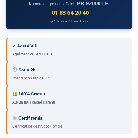
PR 920001 B
Numéro d’agrément officiel :
78
– Yvelines
01 83 64 20 40
92
– Hauts-de-Seine
7j/7 de 7h à 23h — Gratuit
93
– Seine-Saint-Denis
94
– Val-de-Marne
✓ Agréé VHU
Agrément PR 920001 B
95
– Val d’Oise
91
– Essonne
Sous 2h
Intervention rapide 7j/7
89
– Yonne
60
– Oise
100% Gratuit
Aucun frais caché garanti
51
– Marne
Certif remis
45
– Loiret
Certificat de destruction officiel
28
– Eure-et-Loir