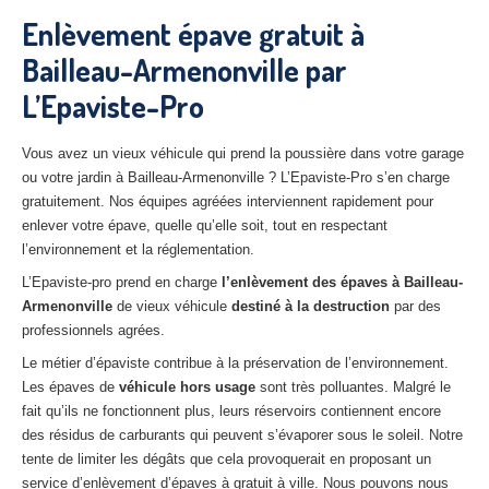
27
– Eure
Enlèvement épave gratuit à
Bailleau-Armenonville par
10
– Aube
L’Epaviste-Pro
02
– Aisne
Tous
les secteurs
Vous avez un vieux véhicule qui prend la poussière dans votre garage
ou votre jardin à Bailleau-Armenonville ? L’Epaviste-Pro s’en charge
CENTRE
VHU AGRÉE
gratuitement. Nos équipes agréées interviennent rapidement pour
enlever votre épave, quelle qu’elle soit, tout en respectant
Centre
agréé VHU Paris 75 : casse auto avec destruction
l’environnement et la réglementation.
L’Epaviste-pro prend en charge
l’enlèvement des épaves à Bailleau-
Centre
agréé VHU 77 : casse auto avec destruction
Armenonville
de vieux véhicule
destiné à la destruction
par des
professionnels agrées.
Centre
agréé VHU 78 : casse auto avec destruction
Le métier d’épaviste contribue à la préservation de l’environnement.
Centre
agréé VHU 91 : casse auto avec destruction
Les épaves de
véhicule hors usage
sont très polluantes. Malgré le
fait qu’ils ne fonctionnent plus, leurs réservoirs contiennent encore
Centre
agréé VHU 92 : casse auto avec destruction
des résidus de carburants qui peuvent s’évaporer sous le soleil. Notre
tente de limiter les dégâts que cela provoquerait en proposant un
Centre
agréé VHU 93 : casse auto avec destruction
service d’enlèvement d’épaves à gratuit à ville. Nous pouvons nous