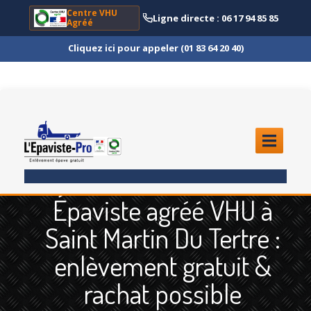
Centre VHU
Ligne directe : 06 17 94 85 85
Agréé
Cliquez ici pour appeler (01 83 64 20 40)
ACCUEIL
Épaviste agréé VHU à
ENLÈVEMENT
ÉPAVE
Saint Martin Du Tertre :
Quoi
?
enlèvement gratuit &
Scooter
et Moto
rachat possible
Camion
et Poids Lourd