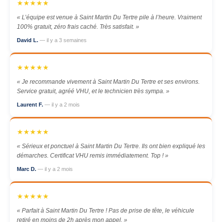
★★★★★
« L’équipe est venue à Saint Martin Du Tertre pile à l’heure. Vraiment
100% gratuit, zéro frais caché. Très satisfait. »
David L.
— il y a 3 semaines
★★★★★
« Je recommande vivement à Saint Martin Du Tertre et ses environs.
Service gratuit, agréé VHU, et le technicien très sympa. »
Laurent F.
— il y a 2 mois
★★★★★
« Sérieux et ponctuel à Saint Martin Du Tertre. Ils ont bien expliqué les
démarches. Certificat VHU remis immédiatement. Top ! »
Marc D.
— il y a 2 mois
★★★★★
« Parfait à Saint Martin Du Tertre ! Pas de prise de tête, le véhicule
retiré en moins de 2h après mon appel. »