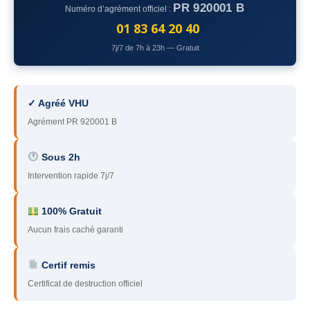
PR 920001 B
Numéro d’agrément officiel :
78
– Yvelines
01 83 64 20 40
92
– Hauts-de-Seine
7j/7 de 7h à 23h — Gratuit
93
– Seine-Saint-Denis
94
– Val-de-Marne
✓ Agréé VHU
Agrément PR 920001 B
95
– Val d’Oise
91
– Essonne
Sous 2h
Intervention rapide 7j/7
89
– Yonne
60
– Oise
100% Gratuit
Aucun frais caché garanti
51
– Marne
Certif remis
45
– Loiret
Certificat de destruction officiel
28
– Eure-et-Loir