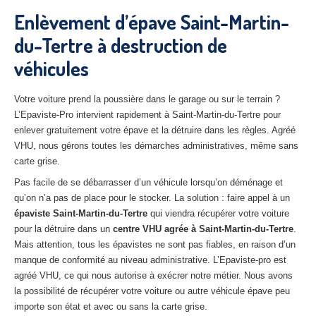
27
– Eure
Enlèvement d’épave Saint-Martin-
du-Tertre à destruction de
10
– Aube
véhicules
02
– Aisne
Tous
les secteurs
Votre voiture prend la poussière dans le garage ou sur le terrain ?
L’Epaviste-Pro intervient rapidement à Saint-Martin-du-Tertre pour
CENTRE
VHU AGRÉE
enlever gratuitement votre épave et la détruire dans les règles. Agréé
VHU, nous gérons toutes les démarches administratives, même sans
Centre
agréé VHU Paris 75 : casse auto avec destruction
carte grise.
Pas facile de se débarrasser d’un véhicule lorsqu’on déménage et
Centre
agréé VHU 77 : casse auto avec destruction
qu’on n’a pas de place pour le stocker. La solution : faire appel à un
épaviste Saint-Martin-du-Tertre
Centre
agréé VHU 78 : casse auto avec destruction
qui viendra récupérer votre voiture
pour la détruire dans un
centre VHU agrée à Saint-Martin-du-Tertre
.
Centre
agréé VHU 91 : casse auto avec destruction
Mais attention, tous les épavistes ne sont pas fiables, en raison d’un
manque de conformité au niveau administrative. L’Epaviste-pro est
Centre
agréé VHU 92 : casse auto avec destruction
agréé VHU, ce qui nous autorise à exécrer notre métier. Nous avons
la possibilité de récupérer votre voiture ou autre véhicule épave peu
Centre
agréé VHU 93 : casse auto avec destruction
importe son état et avec ou sans la carte grise.