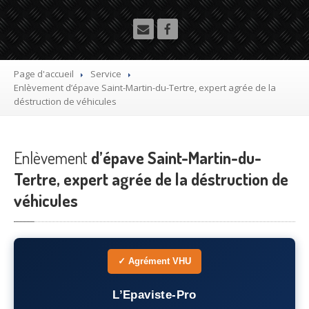
Utilitaire
Démolisseur
agrée VHU gratuit
Mettre
à la casse sa voiture
Page d'accueil
Service
Enlèvement
d’épave Saint-Martin-du-Tertre, expert agrée de la
Dépollution
de véhicule hors d’usage gratuit
déstruction de véhicules
Recyclage
voiture usagée gratuit
Enlèvement
Destruction
d’épave Saint-Martin-du-
de voiture agréé
Tertre, expert agrée de la déstruction de
Epaviste
Gratuit
véhicules
Rachat
voiture accidentée
Où
?
✓ Agrément VHU
75
– Paris
L’Epaviste-Pro
77
– Seine-et-Marne