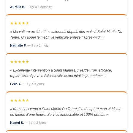
Aurélie H.
— il y a 1 semaine
★★★★★
« Ma voiture accidentée stationnait depuis des mois à Saint Martin Du
Tertre. Un appel le matin, le véhicule enlevé l’après-midi. »
Nathalie P.
— il y a 1 mois
★★★★★
« Excellente intervention à Saint Martin Du Tertre. Poli, efficace,
rapide. Mon épave a été enlevée avant midi le jour même. »
Leila A.
— il y a 3 jours
★★★★★
« Kamel est venu à Saint Martin Du Tertre, il a récupéré mon véhicule
en moins d’une heure. Service impeccable et 100% gratuit. »
Kamel S.
— il y a 3 jours