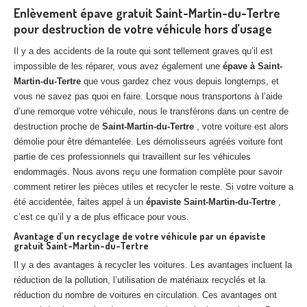
Centre
agréé VHU 94 : casse auto avec destruction
Enlèvement épave gratuit Saint-Martin-du-Tertre
pour destruction de votre véhicule hors d’usage
Centre
agréé VHU 95 : casse auto avec destruction
Il y a des accidents de la route qui sont tellement graves qu’il est
impossible de les réparer, vous avez également une
épave à Saint-
DOCUMENTS
À JOINDRE
Martin-du-Tertre
que vous gardez chez vous depuis longtemps, et
vous ne savez pas quoi en faire. Lorsque nous transportons à l’aide
RACHAT
VÉHICULES
d’une remorque votre véhicule, nous le transférons dans un centre de
CONTACT
destruction proche de
Saint-Martin-du-Tertre
, votre voiture est alors
démolie pour être démantelée. Les démolisseurs agréés voiture font
partie de ces professionnels qui travaillent sur les véhicules
01 83 64 20 40
endommagés. Nous avons reçu une formation complète pour savoir
comment retirer les pièces utiles et recycler le reste. Si votre voiture a
été accidentée, faites appel à un
épaviste Saint-Martin-du-Tertre
,
c’est ce qu’il y a de plus efficace pour vous.
Avantage d’un recyclage de votre véhicule par un épaviste
gratuit Saint-Martin-du-Tertre
Il y a des avantages à recycler les voitures. Les avantages incluent la
réduction de la pollution, l’utilisation de matériaux recyclés et la
réduction du nombre de voitures en circulation. Ces avantages ont