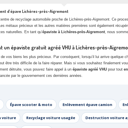
ment d’épave Lichères-près-Aigremont
un centre de recyclage automobile proche de Lichères-près-Aigremont. Ce proc
. Les métaux précieux et les autres matières premières sont également récupéré
es naturelles. En tant qu’
épaviste à Lichères-près-Aigremont
, nous sommes
ant un épaviste gratuit agréé VHU à Lichères-près-Aigrem
e vos biens les plus précieux. Par conséquent, lorsqu’il lui arrive quelque cho
 être très difficile de la faire réparer. Mais si vous souhaitez finalement v
ement détruite, vous pouvez faire appel à un
épaviste agréé VHU
pour tout
en
 lancée par le gouvernement ces dernières années.
Épave scooter & moto
Enlèvement épave camion
En
a voiture
Recyclage voiture usagée
Destruction voiture 