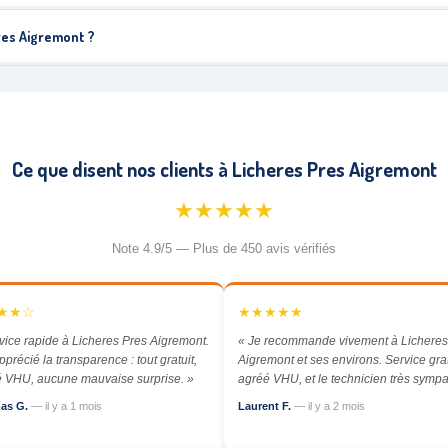
res Aigremont ?
Ce que disent nos clients à Licheres Pres Aigremont
★★★★★
Note 4.9/5 — Plus de 450 avis vérifiés
★★☆
★★★★★
vice rapide à Licheres Pres Aigremont.
« Je recommande vivement à Licheres
apprécié la transparence : tout gratuit,
Aigremont et ses environs. Service grat
 VHU, aucune mauvaise surprise. »
agréé VHU, et le technicien très sympa
as G.
— il y a 1 mois
Laurent F.
— il y a 2 mois