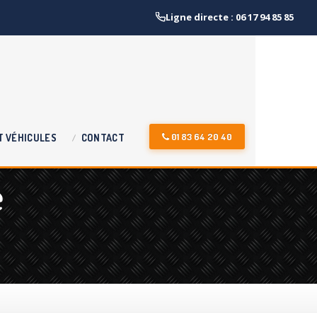
Ligne directe : 06 17 94 85 85
01 83 64 20 40
T
VÉHICULES
CONTACT
e