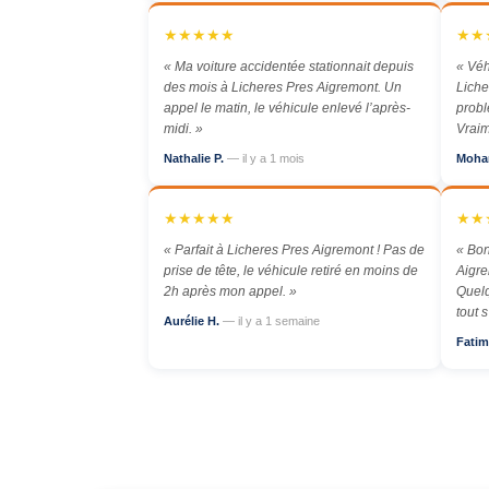
★★★★★
★★
« Ma voiture accidentée stationnait depuis
« Véh
des mois à Licheres Pres Aigremont. Un
Liche
appel le matin, le véhicule enlevé l’après-
probl
midi. »
Vraim
Nathalie P.
— il y a 1 mois
Moha
★★★★★
★★
« Parfait à Licheres Pres Aigremont ! Pas de
« Bon
prise de tête, le véhicule retiré en moins de
Aigre
2h après mon appel. »
Quelq
tout 
Aurélie H.
— il y a 1 semaine
Fatim