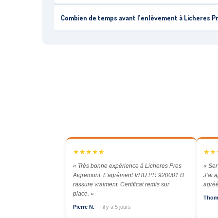
Combien de temps avant l’enlèvement à Licheres P
★★★★★
★★
« Très bonne expérience à Licheres Pres
« Ser
Aigremont. L’agrément VHU PR 920001 B
J’ai 
rassure vraiment. Certificat remis sur
agréé
place. »
Thom
Pierre N.
— il y a 5 jours