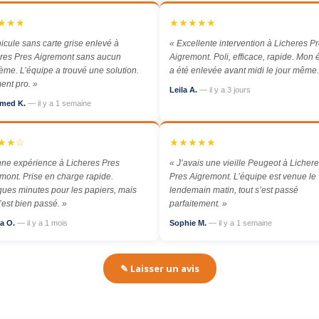
★★★
★★★★★
icule sans carte grise enlevé à
« Excellente intervention à Licheres P
res Pres Aigremont sans aucun
Aigremont. Poli, efficace, rapide. Mon
ème. L’équipe a trouvé une solution.
a été enlevée avant midi le jour même.
ent pro. »
Leila A.
— il y a 3 jours
med K.
— il y a 1 semaine
★★☆
★★★★★
ne expérience à Licheres Pres
« J’avais une vieille Peugeot à Licher
mont. Prise en charge rapide.
Pres Aigremont. L’équipe est venue le
ues minutes pour les papiers, mais
lendemain matin, tout s’est passé
s’est bien passé. »
parfaitement. »
a O.
— il y a 1 mois
Sophie M.
— il y a 1 semaine
✎ Laisser un avis