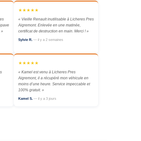
★★★★★
res
« Vieille Renault inutilisable à Licheres Pres
 épave
Aigremont. Enlevée en une matinée,
 »
certificat de destruction en main. Merci ! »
Sylvie R.
— il y a 2 semaines
★★★★★
es
« Kamel est venu à Licheres Pres
Aigremont, il a récupéré mon véhicule en
moins d’une heure. Service impeccable et
100% gratuit. »
Kamel S.
— il y a 3 jours