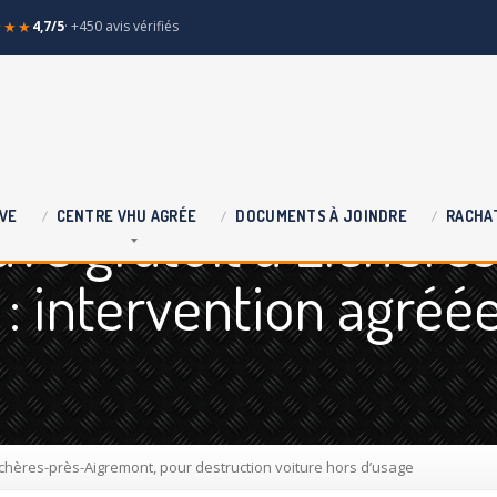
★★★
4,7/5
· +450 avis vérifiés
e gratuit à Licheres
VE
CENTRE
VHU AGRÉE
DOCUMENTS
À JOINDRE
RACHA
: intervention agréé
chères-près-Aigremont, pour destruction voiture hors d’usage