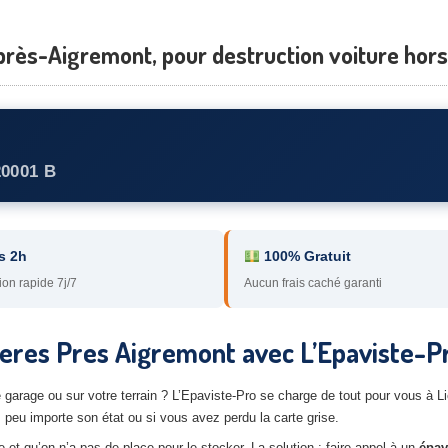
près-Aigremont, pour destruction voiture hor
20001 B
s 2h
100% Gratuit
ion rapide 7j/7
Aucun frais caché garanti
eres Pres Aigremont avec L’Epaviste-P
re garage ou sur votre terrain ? L’Epaviste-Pro se charge de tout pour vous 
, peu importe son état ou si vous avez perdu la carte grise.
et qu’on n’a pas de place pour le stocker. La solution : faire appel à un
épav