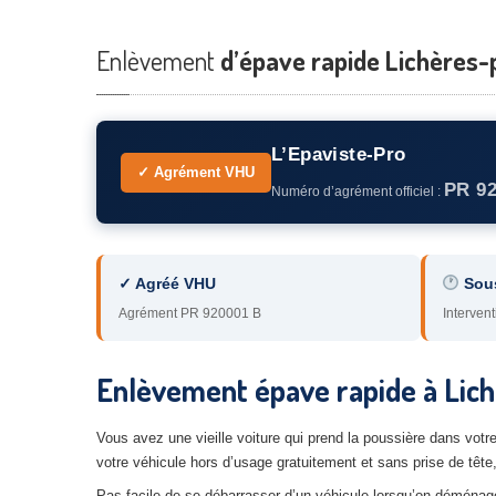
Enlèvement
d’épave rapide Lichères-
L’Epaviste-Pro
✓ Agrément VHU
PR 9
Numéro d’agrément officiel :
✓ Agréé VHU
Sou
Agrément PR 920001 B
Intervent
Enlèvement épave rapide à Lich
Vous avez une vieille voiture qui prend la poussière dans vot
votre véhicule hors d’usage gratuitement et sans prise de tête
Pas facile de se débarrasser d’un véhicule lorsqu’on déménage 