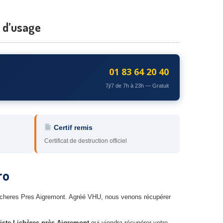
s d’usage
01 83 64 20 40
7j/7 de 7h à 23h — Gratuit
Certif remis
Certificat de destruction officiel
ro
à Licheres Pres Aigremont. Agréé VHU, nous venons récupérer
iste Lichères-près-Aigremont
qui viendra récupérer votre