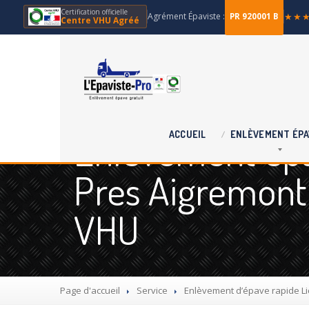
Certification officielle
Agrément Épaviste :
★★
PR 920001 B
Centre VHU Agréé
Enlèvement épav
ACCUEIL
ENLÈVEMENT
ÉPA
Pres Aigremont 
VHU
Page d'accueil
Service
Enlèvement
d’épave rapide Li