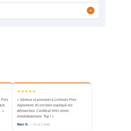
+
★★★★★
 Pres
« Sérieux et ponctuel à Licheres Pres
uit,
Aigremont. Ils ont bien expliqué les
. »
démarches. Certificat VHU remis
immédiatement. Top ! »
Marc D.
— il y a 2 mois