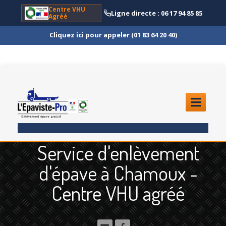
Centre VHU
Ligne directe : 06 17 94 85 85
Agréé
Cliquez ici pour appeler (01 83 64 20 40)
ACCUEIL
Service d'enlèvement
ENLÈVEMENT
ÉPAVE
d'épave à Chamoux -
Quoi
?
Centre VHU agréé
Scooter
et Moto
Camion
et Poids Lourd