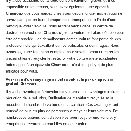
Il y a des accidents de la route qui sont tellement graves qu’il est
Centre
agréé VHU 94 : casse auto avec destruction
impossible de les réparer, vous avez également une
épave à
Chamoux
que vous gardez chez vous depuis longtemps, et vous ne
Centre
agréé VHU 95 : casse auto avec destruction
savez pas quoi en faire. Lorsque nous transportons à l’aide d’une
remorque votre véhicule, nous le transférons dans un centre de
DOCUMENTS
À JOINDRE
destruction proche de
Chamoux
, votre voiture est alors démolie pour
être démantelée. Les démolisseurs agréés voiture font partie de ces
RACHAT
VÉHICULES
professionnels qui travaillent sur les véhicules endommagés. Nous
avons reçu une formation complète pour savoir comment retirer les
CONTACT
pièces utiles et recycler le reste. Si votre voiture a été accidentée,
faites appel à un
épaviste Chamoux
, c’est ce qu’il y a de plus
01 83 64 20 40
efficace pour vous.
Avantage d’un recyclage de votre véhicule par un épaviste
gratuit Chamoux
Il y a des avantages à recycler les voitures. Les avantages incluent la
réduction de la pollution, l’utilisation de matériaux recyclés et la
réduction du nombre de voitures en circulation. Ces avantages ont
poussé de plus en plus de personnes à recycler leurs voitures. De
nombreuses options sont disponibles pour recycler une voiture, y
compris nos centres automobiles de destruction.