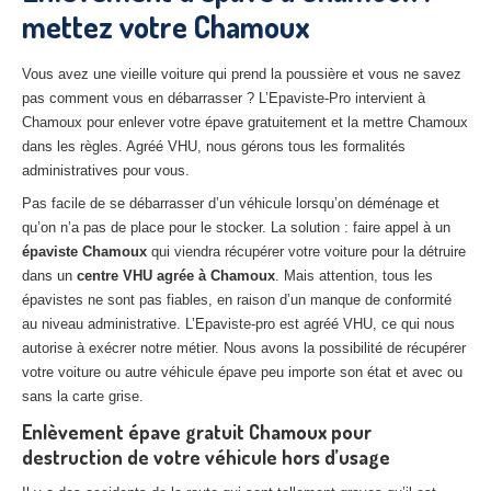
mettez votre Chamoux
27
– Eure
10
– Aube
Vous avez une vieille voiture qui prend la poussière et vous ne savez
pas comment vous en débarrasser ? L’Epaviste-Pro intervient à
02
– Aisne
Chamoux pour enlever votre épave gratuitement et la mettre Chamoux
dans les règles. Agréé VHU, nous gérons tous les formalités
Tous
les secteurs
administratives pour vous.
CENTRE
VHU AGRÉE
Pas facile de se débarrasser d’un véhicule lorsqu’on déménage et
qu’on n’a pas de place pour le stocker. La solution : faire appel à un
Centre
agréé VHU Paris 75 : casse auto avec destruction
épaviste Chamoux
qui viendra récupérer votre voiture pour la détruire
dans un
centre VHU agrée à Chamoux
. Mais attention, tous les
Centre
agréé VHU 77 : casse auto avec destruction
épavistes ne sont pas fiables, en raison d’un manque de conformité
au niveau administrative. L’Epaviste-pro est agréé VHU, ce qui nous
Centre
agréé VHU 78 : casse auto avec destruction
autorise à exécrer notre métier. Nous avons la possibilité de récupérer
votre voiture ou autre véhicule épave peu importe son état et avec ou
Centre
agréé VHU 91 : casse auto avec destruction
sans la carte grise.
Centre
agréé VHU 92 : casse auto avec destruction
Enlèvement épave gratuit Chamoux pour
destruction de votre véhicule hors d’usage
Centre
agréé VHU 93 : casse auto avec destruction