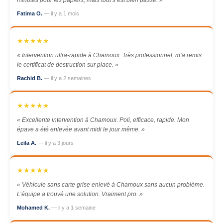
minutes pour les papiers, mais tout s’est bien passé. »
Fatima O.
— il y a 1 mois
★★★★★
« Intervention ultra-rapide à Chamoux. Très professionnel, m’a remis
le certificat de destruction sur place. »
Rachid B.
— il y a 2 semaines
★★★★★
« Excellente intervention à Chamoux. Poli, efficace, rapide. Mon
épave a été enlevée avant midi le jour même. »
Leila A.
— il y a 3 jours
★★★★★
« Véhicule sans carte grise enlevé à Chamoux sans aucun problème.
L’équipe a trouvé une solution. Vraiment pro. »
Mohamed K.
— il y a 1 semaine