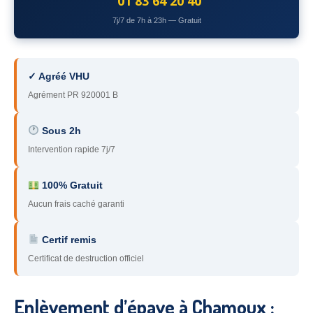
01 83 64 20 40
78
– Yvelines
7j/7 de 7h à 23h — Gratuit
92
– Hauts-de-Seine
93
– Seine-Saint-Denis
✓ Agréé VHU
Agrément PR 920001 B
94
– Val-de-Marne
95
– Val d’Oise
Sous 2h
Intervention rapide 7j/7
91
– Essonne
89
– Yonne
100% Gratuit
Aucun frais caché garanti
60
– Oise
Certif remis
51
– Marne
Certificat de destruction officiel
45
– Loiret
28
– Eure-et-Loir
Enlèvement d’épave à Chamoux :