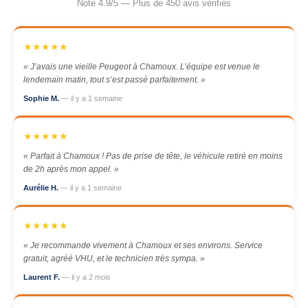
Note 4.9/5 — Plus de 450 avis vérifiés
★★★★★
« J’avais une vieille Peugeot à Chamoux. L’équipe est venue le
lendemain matin, tout s’est passé parfaitement. »
Sophie M.
— il y a 1 semaine
★★★★★
« Parfait à Chamoux ! Pas de prise de tête, le véhicule retiré en moins
de 2h après mon appel. »
Aurélie H.
— il y a 1 semaine
★★★★★
« Je recommande vivement à Chamoux et ses environs. Service
gratuit, agréé VHU, et le technicien très sympa. »
Laurent F.
— il y a 2 mois