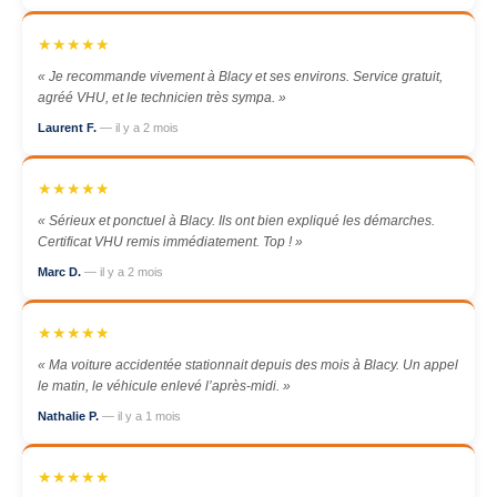
★★★★★
« Je recommande vivement à Blacy et ses environs. Service gratuit,
agréé VHU, et le technicien très sympa. »
Laurent F.
— il y a 2 mois
★★★★★
« Sérieux et ponctuel à Blacy. Ils ont bien expliqué les démarches.
Certificat VHU remis immédiatement. Top ! »
Marc D.
— il y a 2 mois
★★★★★
« Ma voiture accidentée stationnait depuis des mois à Blacy. Un appel
le matin, le véhicule enlevé l’après-midi. »
Nathalie P.
— il y a 1 mois
★★★★★