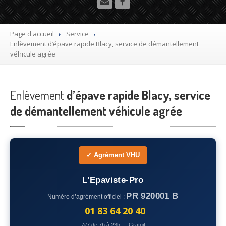
Utilitaire
Démolisseur
agrée VHU gratuit
Page d'accueil
Service
Enlèvement
d’épave rapide Blacy, service de démantellement
Mettre
à la casse sa voiture
véhicule agrée
Dépollution
de véhicule hors d’usage gratuit
Enlèvement
Recyclage
d’épave rapide Blacy, service
voiture usagée gratuit
de démantellement véhicule agrée
Destruction
de voiture agréé
Epaviste
Gratuit
Rachat
voiture accidentée
✓ Agrément VHU
Où
?
L’Epaviste-Pro
PR 920001 B
Numéro d’agrément officiel :
75
– Paris
01 83 64 20 40
77
– Seine-et-Marne
7j/7 de 7h à 23h — Gratuit