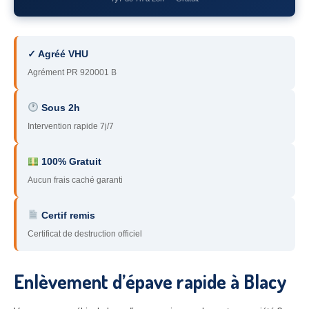
78
– Yvelines
92
– Hauts-de-Seine
✓ Agréé VHU
93
– Seine-Saint-Denis
Agrément PR 920001 B
94
– Val-de-Marne
Sous 2h
Intervention rapide 7j/7
95
– Val d’Oise
91
– Essonne
100% Gratuit
Aucun frais caché garanti
89
– Yonne
60
– Oise
Certif remis
Certificat de destruction officiel
51
– Marne
45
– Loiret
Enlèvement d’épave rapide à Blacy
28
– Eure-et-Loir