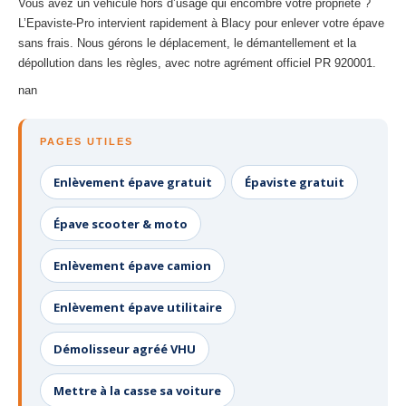
Vous avez un véhicule hors d’usage qui encombre votre propriété ?
27
– Eure
L’Epaviste-Pro intervient rapidement à Blacy pour enlever votre épave
sans frais. Nous gérons le déplacement, le démantellement et la
10
– Aube
dépollution dans les règles, avec notre agrément officiel PR 920001.
02
– Aisne
nan
Tous
les secteurs
PAGES UTILES
CENTRE
VHU AGRÉE
Enlèvement épave gratuit
Épaviste gratuit
Centre
agréé VHU Paris 75 : casse auto avec destruction
Épave scooter & moto
Centre
agréé VHU 77 : casse auto avec destruction
Enlèvement épave camion
Centre
agréé VHU 78 : casse auto avec destruction
Enlèvement épave utilitaire
Centre
agréé VHU 91 : casse auto avec destruction
Centre
agréé VHU 92 : casse auto avec destruction
Démolisseur agréé VHU
Centre
agréé VHU 93 : casse auto avec destruction
Mettre à la casse sa voiture