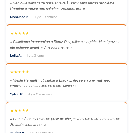
« Véhicule sans carte grise enlevé à Blacy sans aucun problème.
L’équipe a trouvé une solution. Vraiment pro. »
Mohamed K.
— il y a 1 semaine
★★★★★
« Excellente intervention à Blacy. Poli, efficace, rapide. Mon épave a
été enlevée avant midi le jour même. »
Leila A.
— il y a 3 jours
★★★★★
« Vieille Renault inutilisable à Blacy. Enlevée en une matinée,
certificat de destruction en main. Merci ! »
Sylvie R.
— il y a 2 semaines
★★★★★
« Parfait à Blacy ! Pas de prise de tête, le véhicule retiré en moins de
2h après mon appel. »
Aurélie H.
— il y a 1 semaine