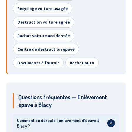
Centre
agréé VHU 94 : casse auto avec destruction
Recyclage voiture usagée
Centre
agréé VHU 95 : casse auto avec destruction
Destruction voiture agréé
DOCUMENTS
À JOINDRE
Rachat voiture accidentée
RACHAT
VÉHICULES
Centre de destruction épave
CONTACT
Documents à fournir
Rachat auto
01 83 64 20 40
Questions fréquentes — Enlèvement
épave à Blacy
Comment se déroule l’enlèvement d’épave à
+
Blacy ?