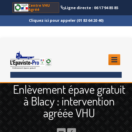
Centre VHU
Ligne directe : 06 17 94 85 85
Agréé
Cliquez ici pour appeler (01 83 64 20 40)
ACCUEIL
Enlèvement épave gratuit
ENLÈVEMENT
ÉPAVE
à Blacy : intervention
Quoi
?
agréée VHU
Scooter
et Moto
Camion
et Poids Lourd