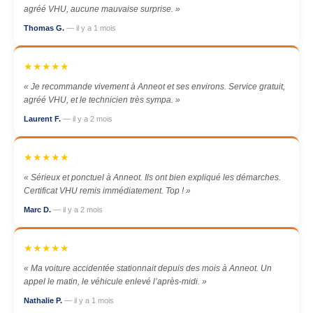
agréé VHU, aucune mauvaise surprise. »
Thomas G.
— il y a 1 mois
★★★★★
« Je recommande vivement à Anneot et ses environs. Service gratuit,
agréé VHU, et le technicien très sympa. »
Laurent F.
— il y a 2 mois
★★★★★
« Sérieux et ponctuel à Anneot. Ils ont bien expliqué les démarches.
Certificat VHU remis immédiatement. Top ! »
Marc D.
— il y a 2 mois
★★★★★
« Ma voiture accidentée stationnait depuis des mois à Anneot. Un
appel le matin, le véhicule enlevé l’après-midi. »
Nathalie P.
— il y a 1 mois