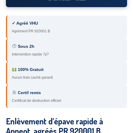
78
– Yvelines
92
– Hauts-de-Seine
✓ Agréé VHU
93
– Seine-Saint-Denis
Agrément PR 920001 B
94
– Val-de-Marne
Sous 2h
Intervention rapide 7j/7
95
– Val d’Oise
91
– Essonne
100% Gratuit
Aucun frais caché garanti
89
– Yonne
60
– Oise
Certif remis
Certificat de destruction officiel
51
– Marne
45
– Loiret
Enlèvement d’épave rapide à
28
– Eure-et-Loir
Anneot, agréés PR 920001 B