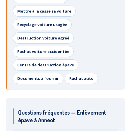
Centre
agréé VHU 94 : casse auto avec destruction
Mettre à la casse sa voiture
Centre
agréé VHU 95 : casse auto avec destruction
Recyclage voiture usagée
DOCUMENTS
À JOINDRE
Destruction voiture agréé
RACHAT
VÉHICULES
Rachat voiture accidentée
CONTACT
Centre de destruction épave
01 83 64 20 40
Documents à fournir
Rachat auto
Questions fréquentes — Enlèvement
épave à Anneot