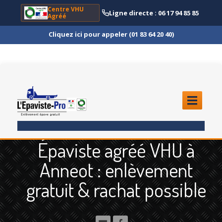
Centre VHU
Ligne directe : 06 17 94 85 85
Agréé
Cliquez ici pour appeler (01 83 64 20 40)
ACCUEIL
Épaviste agréé VHU à
ENLÈVEMENT
ÉPAVE
Anneot : enlèvement
Quoi
?
gratuit & rachat possible
Scooter
et Moto
Camion
et Poids Lourd