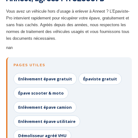
27
– Eure
Vous avez un véhicule hors d’usage à enlever à Anneot ? L’Epaviste-
10
– Aube
Pro intervient rapidement pour récupérer votre épave, gratuitement et
sans frais cachés. Agréés depuis des années, nous respectons les
02
– Aisne
normes de traitement des véhicules usagés et vous fournissons tous
les documents nécessaires.
Tous
les secteurs
nan
CENTRE
VHU AGRÉE
PAGES UTILES
Centre
agréé VHU Paris 75 : casse auto avec destruction
Enlèvement épave gratuit
Épaviste gratuit
Centre
agréé VHU 77 : casse auto avec destruction
Épave scooter & moto
Centre
agréé VHU 78 : casse auto avec destruction
Centre
agréé VHU 91 : casse auto avec destruction
Enlèvement épave camion
Centre
agréé VHU 92 : casse auto avec destruction
Enlèvement épave utilitaire
Centre
agréé VHU 93 : casse auto avec destruction
Démolisseur agréé VHU