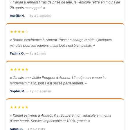
« Parfait à Anneot ! Pas de prise de tête, le véhicule retiré en moins de
2h après mon appel. »
Aurélie H.
— il y a 1 semaine
★★★★☆
« Bonne expérience à Anneot. Prise en charge rapide. Quelques
minutes pour les papiers, mais tout s’est bien passé. »
Fatima O.
— il y a 1 mois
★★★★★
« J’avais une vieille Peugeot à Anneot. L’équipe est venue le
lendemain matin, tout s’est passé parfaitement. »
Sophie M.
— il y a 1 semaine
★★★★★
« Kamel est venu à Anneot, il a récupéré mon véhicule en moins
d’une heure. Service impeccable et 100% gratuit. »
Kamel S.
— il y a 3 jours