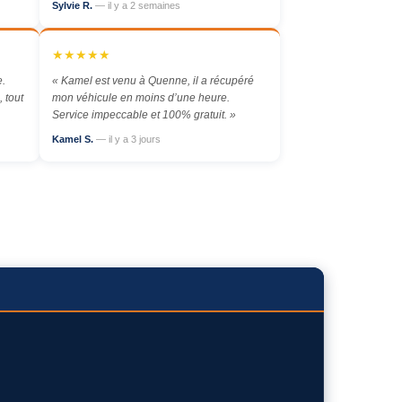
Sylvie R.
— il y a 2 semaines
★★★★★
e.
« Kamel est venu à Quenne, il a récupéré
 tout
mon véhicule en moins d’une heure.
Service impeccable et 100% gratuit. »
Kamel S.
— il y a 3 jours