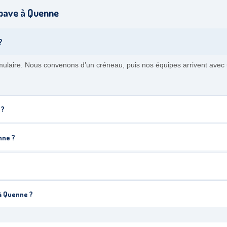
pave à Quenne
?
mulaire. Nous convenons d’un créneau, puis nos équipes arrivent avec
 ?
nne ?
à Quenne ?