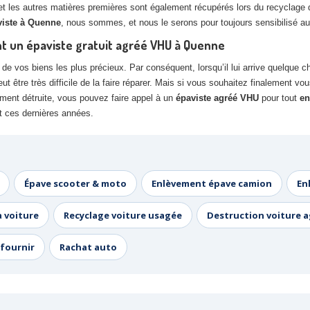
 et les autres matières premières sont également récupérés lors du recyclage d
viste à Quenne
, nous sommes, et nous le serons pour toujours sensibilisé au 
ant un épaviste gratuit agréé VHU à Quenne
e vos biens les plus précieux. Par conséquent, lorsqu’il lui arrive quelque cho
 être très difficile de la faire réparer. Mais si vous souhaitez finalement v
ement détruite, vous pouvez faire appel à un
épaviste agréé VHU
pour tout
en
nt ces dernières années.
Épave scooter & moto
Enlèvement épave camion
En
a voiture
Recyclage voiture usagée
Destruction voiture 
fournir
Rachat auto