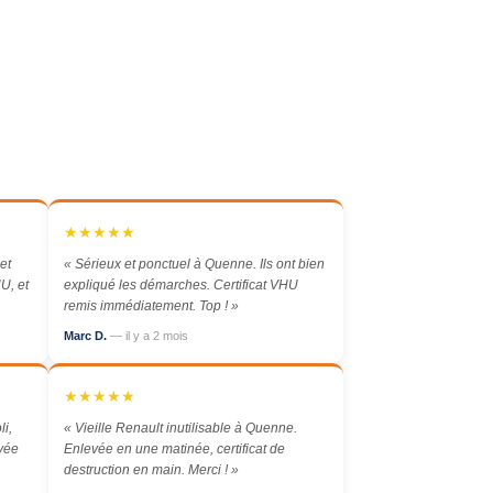
★★★★★
et
« Sérieux et ponctuel à Quenne. Ils ont bien
U, et
expliqué les démarches. Certificat VHU
remis immédiatement. Top ! »
Marc D.
— il y a 2 mois
★★★★★
li,
« Vieille Renault inutilisable à Quenne.
evée
Enlevée en une matinée, certificat de
destruction en main. Merci ! »