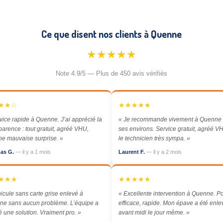
Ce que disent nos clients à Quenne
★★★★★
Note 4.9/5 — Plus de 450 avis vérifiés
★★☆
★★★★★
vice rapide à Quenne. J’ai apprécié la
« Je recommande vivement à Quenne 
parence : tout gratuit, agréé VHU,
ses environs. Service gratuit, agréé VH
e mauvaise surprise. »
le technicien très sympa. »
as G.
— il y a 1 mois
Laurent F.
— il y a 2 mois
★★★
★★★★★
icule sans carte grise enlevé à
« Excellente intervention à Quenne. Po
e sans aucun problème. L’équipe a
efficace, rapide. Mon épave a été enl
é une solution. Vraiment pro. »
avant midi le jour même. »