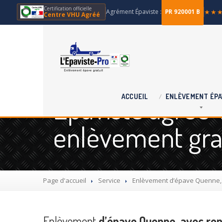
Certification officielle
Agrément Épaviste :
★★
PR 920001 B
Centre VHU Agréé
Épaviste agréé
ACCUEIL
ENLÈVEMENT
ÉPA
enlèvement grat
Page d'accueil
Service
Enlèvement
d’épave Quenne, a
Enlèvement
d’épave Quenne, avec repr