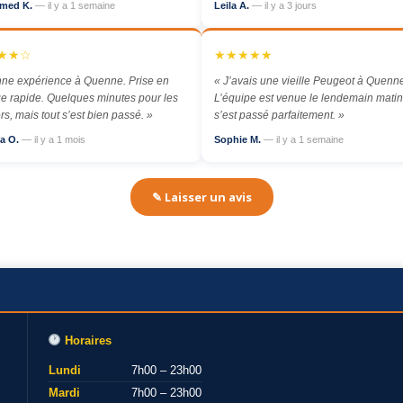
med K.
— il y a 1 semaine
Leila A.
— il y a 3 jours
★★☆
★★★★★
ne expérience à Quenne. Prise en
« J’avais une vieille Peugeot à Quenn
e rapide. Quelques minutes pour les
L’équipe est venue le lendemain matin,
rs, mais tout s’est bien passé. »
s’est passé parfaitement. »
a O.
— il y a 1 mois
Sophie M.
— il y a 1 semaine
✎ Laisser un avis
Horaires
Lundi
7h00 – 23h00
Mardi
7h00 – 23h00