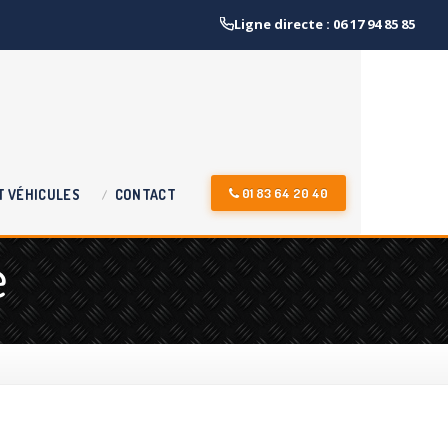
Ligne directe : 06 17 94 85 85
01 83 64 20 40
T
VÉHICULES
CONTACT
e