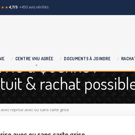
★★★
4,7/5
· +450 avis vérifiés
 VHU à Quenne :
VE
CENTRE
VHU AGRÉE
DOCUMENTS
À JOINDRE
RACHA
uit & rachat possibl
vec reprise avec ou sans carte grise
ise avec ou sans carte grise