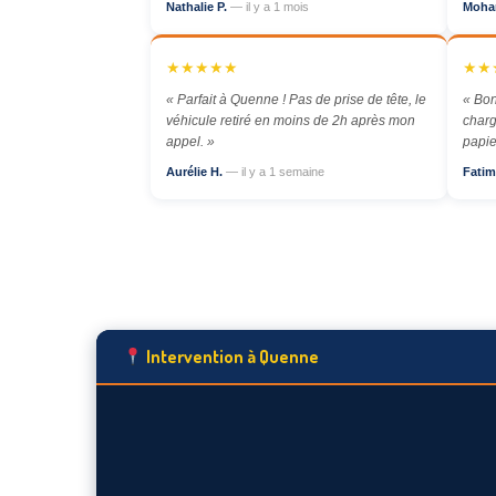
Nathalie P.
— il y a 1 mois
Moha
★★★★★
★★
« Parfait à Quenne ! Pas de prise de tête, le
« Bon
véhicule retiré en moins de 2h après mon
charg
appel. »
papie
Aurélie H.
— il y a 1 semaine
Fatim
Intervention à Quenne