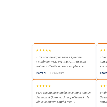
★★★★★
★★
« Très bonne expérience à Quenne.
« Ser
L’agrément VHU PR 920001 B rassure
trans
vraiment. Certificat remis sur place. »
aucun
Pierre N.
— il y a 5 jours
Thom
★★★★★
★★
« Ma voiture accidentée stationnait depuis
« Véh
des mois à Quenne. Un appel le matin, le
Quenn
véhicule enlevé l’après-midi. »
trouv