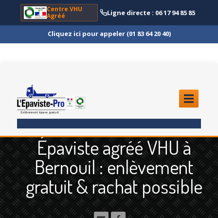
Centre VHU
Ligne directe : 06 17 94 85 85
Agréé
Cliquez ici pour appeler (01 83 64 20 40)
ACCUEIL
Épaviste agréé VHU à
ENLÈVEMENT
ÉPAVE
Bernouil : enlèvement
Quoi
?
gratuit & rachat possible
Scooter
et Moto
Camion
et Poids Lourd