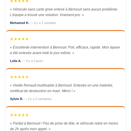
★★★★★
« Véhicule sans carte grise enlevé à Bernouil sans aucun problème.
L’équipe a trouvé une solution. Vraiment pro. »
Mohamed K.
— il y a 1 semaine
★★★★★
« Excellente intervention à Bernouil. Poli, efficace, rapide. Mon épave
a été enlevée avant midi le jour même. »
Leila A.
— il y a 3 jours
★★★★★
« Vieille Renault inutilisable à Bernouil. Enlevée en une matinée,
certificat de destruction en main. Merci ! »
Sylvie R.
— il y a 2 semaines
★★★★★
« Parfait à Bernouil ! Pas de prise de tête, le véhicule retiré en moins
de 2h après mon appel. »