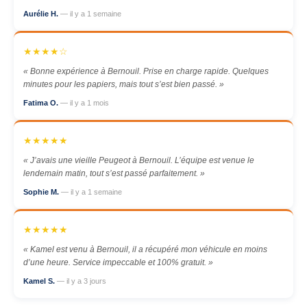
Aurélie H.
— il y a 1 semaine
★★★★☆
« Bonne expérience à Bernouil. Prise en charge rapide. Quelques
minutes pour les papiers, mais tout s’est bien passé. »
Fatima O.
— il y a 1 mois
★★★★★
« J’avais une vieille Peugeot à Bernouil. L’équipe est venue le
lendemain matin, tout s’est passé parfaitement. »
Sophie M.
— il y a 1 semaine
★★★★★
« Kamel est venu à Bernouil, il a récupéré mon véhicule en moins
d’une heure. Service impeccable et 100% gratuit. »
Kamel S.
— il y a 3 jours