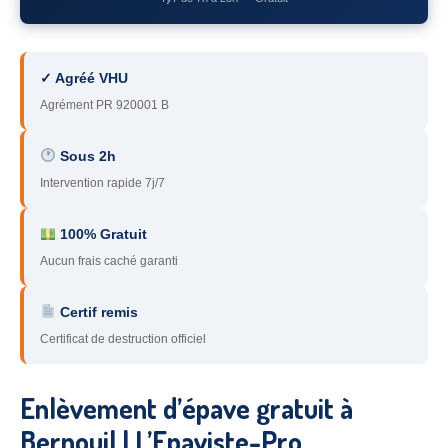
78
– Yvelines
92
– Hauts-de-Seine
✓ Agréé VHU
93
– Seine-Saint-Denis
Agrément PR 920001 B
94
– Val-de-Marne
Sous 2h
Intervention rapide 7j/7
95
– Val d’Oise
91
– Essonne
100% Gratuit
Aucun frais caché garanti
89
– Yonne
60
– Oise
Certif remis
Certificat de destruction officiel
51
– Marne
45
– Loiret
Enlèvement d’épave gratuit à
28
– Eure-et-Loir
Bernouil | L’Epaviste-Pro