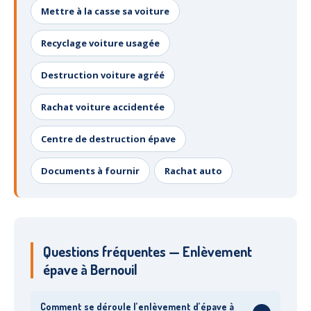
Mettre à la casse sa voiture
Centre
agréé VHU 94 : casse auto avec destruction
Centre
agréé VHU 95 : casse auto avec destruction
Recyclage voiture usagée
DOCUMENTS
À JOINDRE
Destruction voiture agréé
RACHAT
VÉHICULES
Rachat voiture accidentée
CONTACT
Centre de destruction épave
01 83 64 20 40
Documents à fournir
Rachat auto
Questions fréquentes — Enlèvement
épave à Bernouil
Comment se déroule l’enlèvement d’épave à