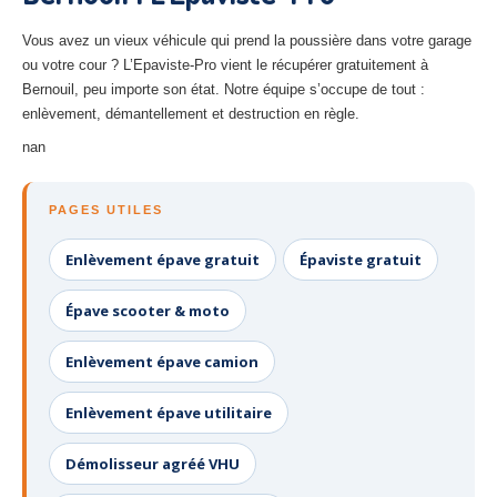
27
– Eure
Vous avez un vieux véhicule qui prend la poussière dans votre garage
10
– Aube
ou votre cour ? L’Epaviste-Pro vient le récupérer gratuitement à
Bernouil, peu importe son état. Notre équipe s’occupe de tout :
02
– Aisne
enlèvement, démantellement et destruction en règle.
nan
Tous
les secteurs
CENTRE
VHU AGRÉE
PAGES UTILES
Centre
agréé VHU Paris 75 : casse auto avec destruction
Enlèvement épave gratuit
Épaviste gratuit
Centre
agréé VHU 77 : casse auto avec destruction
Épave scooter & moto
Centre
agréé VHU 78 : casse auto avec destruction
Enlèvement épave camion
Centre
agréé VHU 91 : casse auto avec destruction
Enlèvement épave utilitaire
Centre
agréé VHU 92 : casse auto avec destruction
Démolisseur agréé VHU
Centre
agréé VHU 93 : casse auto avec destruction