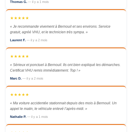
Thomas G.
— il y a 1 mois
★★★★★
« Je recommande vivement à Bernouil et ses environs. Service
gratuit, agréé VHU, et le technicien très sympa. »
Laurent F.
— il y a 2 mois
★★★★★
« Sérieux et ponctuel à Bernouil. Ils ont bien expliqué les démarches.
Certificat VHU remis immédiatement. Top ! »
Marc D.
— il y a 2 mois
★★★★★
« Ma voiture accidentée stationnait depuis des mois à Bernouil. Un
appel le matin, le véhicule enlevé l’après-midi. »
Nathalie P.
— il y a 1 mois