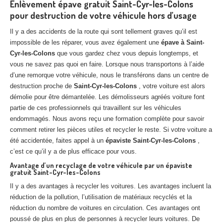
Enlèvement épave gratuit Saint-Cyr-les-Colons
Centre
agréé VHU 94 : casse auto avec destruction
pour destruction de votre véhicule hors d’usage
Centre
agréé VHU 95 : casse auto avec destruction
Il y a des accidents de la route qui sont tellement graves qu’il est
impossible de les réparer, vous avez également une
épave à Saint-
DOCUMENTS
À JOINDRE
Cyr-les-Colons
que vous gardez chez vous depuis longtemps, et
vous ne savez pas quoi en faire. Lorsque nous transportons à l’aide
RACHAT
VÉHICULES
d’une remorque votre véhicule, nous le transférons dans un centre de
destruction proche de
Saint-Cyr-les-Colons
, votre voiture est alors
CONTACT
démolie pour être démantelée. Les démolisseurs agréés voiture font
partie de ces professionnels qui travaillent sur les véhicules
01 83 64 20 40
endommagés. Nous avons reçu une formation complète pour savoir
comment retirer les pièces utiles et recycler le reste. Si votre voiture a
été accidentée, faites appel à un
épaviste Saint-Cyr-les-Colons
,
c’est ce qu’il y a de plus efficace pour vous.
Avantage d’un recyclage de votre véhicule par un épaviste
gratuit Saint-Cyr-les-Colons
Il y a des avantages à recycler les voitures. Les avantages incluent la
réduction de la pollution, l’utilisation de matériaux recyclés et la
réduction du nombre de voitures en circulation. Ces avantages ont
poussé de plus en plus de personnes à recycler leurs voitures. De