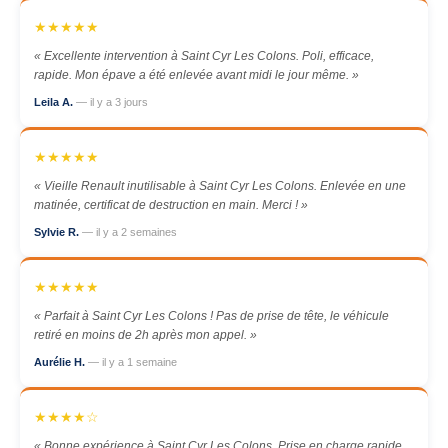
★★★★★
« Excellente intervention à Saint Cyr Les Colons. Poli, efficace,
rapide. Mon épave a été enlevée avant midi le jour même. »
Leila A.
— il y a 3 jours
★★★★★
« Vieille Renault inutilisable à Saint Cyr Les Colons. Enlevée en une
matinée, certificat de destruction en main. Merci ! »
Sylvie R.
— il y a 2 semaines
★★★★★
« Parfait à Saint Cyr Les Colons ! Pas de prise de tête, le véhicule
retiré en moins de 2h après mon appel. »
Aurélie H.
— il y a 1 semaine
★★★★☆
« Bonne expérience à Saint Cyr Les Colons. Prise en charge rapide.