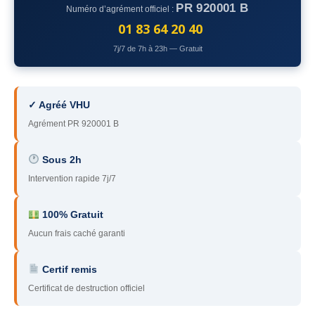
PR 920001 B
Numéro d’agrément officiel :
78
– Yvelines
01 83 64 20 40
92
– Hauts-de-Seine
7j/7 de 7h à 23h — Gratuit
93
– Seine-Saint-Denis
94
– Val-de-Marne
✓ Agréé VHU
Agrément PR 920001 B
95
– Val d’Oise
91
– Essonne
Sous 2h
Intervention rapide 7j/7
89
– Yonne
60
– Oise
100% Gratuit
Aucun frais caché garanti
51
– Marne
Certif remis
45
– Loiret
Certificat de destruction officiel
28
– Eure-et-Loir