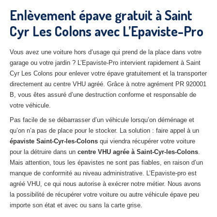
27
– Eure
Enlèvement épave gratuit à Saint
Cyr Les Colons avec L’Epaviste-Pro
10
– Aube
02
– Aisne
Vous avez une voiture hors d’usage qui prend de la place dans votre
garage ou votre jardin ? L’Epaviste-Pro intervient rapidement à Saint
Tous
les secteurs
Cyr Les Colons pour enlever votre épave gratuitement et la transporter
directement au centre VHU agréé. Grâce à notre agrément PR 920001
CENTRE
VHU AGRÉE
B, vous êtes assuré d’une destruction conforme et responsable de
votre véhicule.
Centre
agréé VHU Paris 75 : casse auto avec destruction
Pas facile de se débarrasser d’un véhicule lorsqu’on déménage et
Centre
agréé VHU 77 : casse auto avec destruction
qu’on n’a pas de place pour le stocker. La solution : faire appel à un
épaviste Saint-Cyr-les-Colons
qui viendra récupérer votre voiture
Centre
agréé VHU 78 : casse auto avec destruction
pour la détruire dans un
centre VHU agrée à Saint-Cyr-les-Colons
.
Mais attention, tous les épavistes ne sont pas fiables, en raison d’un
Centre
agréé VHU 91 : casse auto avec destruction
manque de conformité au niveau administrative. L’Epaviste-pro est
agréé VHU, ce qui nous autorise à exécrer notre métier. Nous avons
Centre
agréé VHU 92 : casse auto avec destruction
la possibilité de récupérer votre voiture ou autre véhicule épave peu
Centre
agréé VHU 93 : casse auto avec destruction
importe son état et avec ou sans la carte grise.