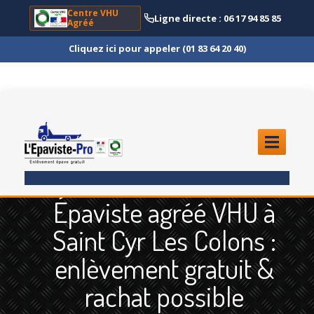
Centre VHU
Ligne directe : 06 17 94 85 85
Agréé
Cliquez ici pour appeler (01 83 64 20 40)
ACCUEIL
Épaviste agréé VHU à
ENLÈVEMENT
ÉPAVE
Saint Cyr Les Colons :
Quoi
?
enlèvement gratuit &
Scooter
et Moto
rachat possible
Camion
et Poids Lourd