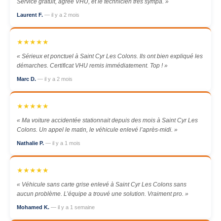
Service gratuit, agréé VHU, et le technicien très sympa. »
Laurent F.
— il y a 2 mois
★★★★★
« Sérieux et ponctuel à Saint Cyr Les Colons. Ils ont bien expliqué les
démarches. Certificat VHU remis immédiatement. Top ! »
Marc D.
— il y a 2 mois
★★★★★
« Ma voiture accidentée stationnait depuis des mois à Saint Cyr Les
Colons. Un appel le matin, le véhicule enlevé l’après-midi. »
Nathalie P.
— il y a 1 mois
★★★★★
« Véhicule sans carte grise enlevé à Saint Cyr Les Colons sans
aucun problème. L’équipe a trouvé une solution. Vraiment pro. »
Mohamed K.
— il y a 1 semaine