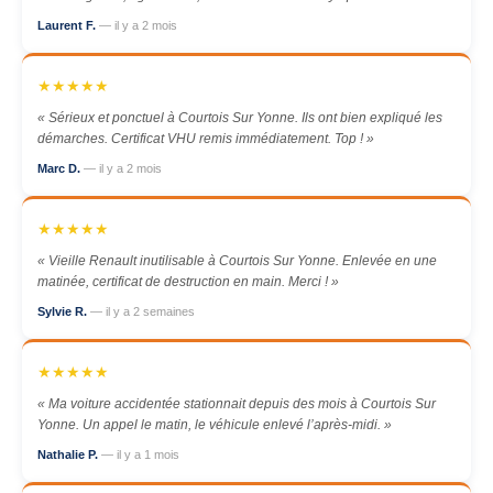
Laurent F.
— il y a 2 mois
★★★★★
« Sérieux et ponctuel à Courtois Sur Yonne. Ils ont bien expliqué les
démarches. Certificat VHU remis immédiatement. Top ! »
Marc D.
— il y a 2 mois
★★★★★
« Vieille Renault inutilisable à Courtois Sur Yonne. Enlevée en une
matinée, certificat de destruction en main. Merci ! »
Sylvie R.
— il y a 2 semaines
★★★★★
« Ma voiture accidentée stationnait depuis des mois à Courtois Sur
Yonne. Un appel le matin, le véhicule enlevé l’après-midi. »
Nathalie P.
— il y a 1 mois