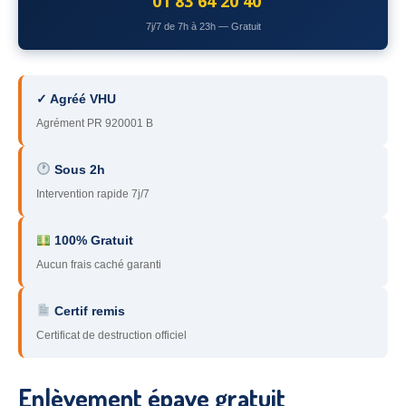
01 83 64 20 40
78
– Yvelines
7j/7 de 7h à 23h — Gratuit
92
– Hauts-de-Seine
93
– Seine-Saint-Denis
✓ Agréé VHU
Agrément PR 920001 B
94
– Val-de-Marne
95
– Val d’Oise
Sous 2h
Intervention rapide 7j/7
91
– Essonne
89
– Yonne
100% Gratuit
Aucun frais caché garanti
60
– Oise
Certif remis
51
– Marne
Certificat de destruction officiel
45
– Loiret
28
– Eure-et-Loir
Enlèvement épave gratuit