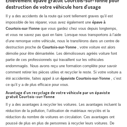
Enlèvement épave gratuit Courtois-sur-Yonne pour
Centre
agréé VHU 94 : casse auto avec destruction
destruction de votre véhicule hors d’usage
Centre
agréé VHU 95 : casse auto avec destruction
Il y a des accidents de la route qui sont tellement graves qu’il est
impossible de les réparer, vous avez également une
épave à
Courtois-sur-Yonne
que vous gardez chez vous depuis longtemps,
DOCUMENTS
À JOINDRE
et vous ne savez pas quoi en faire. Lorsque nous transportons à l’aide
RACHAT
VÉHICULES
d’une remorque votre véhicule, nous le transférons dans un centre de
destruction proche de
Courtois-sur-Yonne
, votre voiture est alors
CONTACT
démolie pour être démantelée. Les démolisseurs agréés voiture font
partie de ces professionnels qui travaillent sur les véhicules
endommagés. Nous avons reçu une formation complète pour savoir
01 83 64 20 40
comment retirer les pièces utiles et recycler le reste. Si votre voiture a
été accidentée, faites appel à un
épaviste Courtois-sur-Yonne
, c’est
ce qu’il y a de plus efficace pour vous.
Avantage d’un recyclage de votre véhicule par un épaviste
gratuit Courtois-sur-Yonne
Il y a des avantages à recycler les voitures. Les avantages incluent la
réduction de la pollution, l’utilisation de matériaux recyclés et la
réduction du nombre de voitures en circulation. Ces avantages ont
poussé de plus en plus de personnes à recycler leurs voitures. De