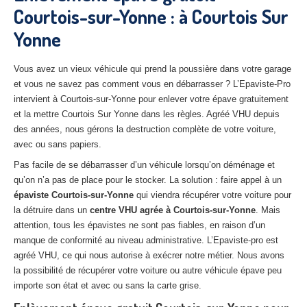
Courtois-sur-Yonne : à Courtois Sur
27
– Eure
Yonne
10
– Aube
02
– Aisne
Vous avez un vieux véhicule qui prend la poussière dans votre garage
et vous ne savez pas comment vous en débarrasser ? L’Epaviste-Pro
Tous
les secteurs
intervient à Courtois-sur-Yonne pour enlever votre épave gratuitement
et la mettre Courtois Sur Yonne dans les règles. Agréé VHU depuis
CENTRE
VHU AGRÉE
des années, nous gérons la destruction complète de votre voiture,
avec ou sans papiers.
Centre
agréé VHU Paris 75 : casse auto avec destruction
Pas facile de se débarrasser d’un véhicule lorsqu’on déménage et
qu’on n’a pas de place pour le stocker. La solution : faire appel à un
Centre
agréé VHU 77 : casse auto avec destruction
épaviste Courtois-sur-Yonne
qui viendra récupérer votre voiture pour
Centre
agréé VHU 78 : casse auto avec destruction
la détruire dans un
centre VHU agrée à Courtois-sur-Yonne
. Mais
attention, tous les épavistes ne sont pas fiables, en raison d’un
Centre
agréé VHU 91 : casse auto avec destruction
manque de conformité au niveau administrative. L’Epaviste-pro est
agréé VHU, ce qui nous autorise à exécrer notre métier. Nous avons
Centre
agréé VHU 92 : casse auto avec destruction
la possibilité de récupérer votre voiture ou autre véhicule épave peu
importe son état et avec ou sans la carte grise.
Centre
agréé VHU 93 : casse auto avec destruction