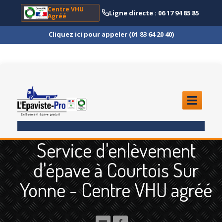
Centre VHU
Ligne directe : 06 17 94 85 85
Agréé
Cliquez ici pour appeler (01 83 64 20 40)
ACCUEIL
Service d'enlèvement
ENLÈVEMENT
ÉPAVE
d'épave à Courtois Sur
Quoi
?
Yonne - Centre VHU agréé
Scooter
et Moto
Camion
et Poids Lourd