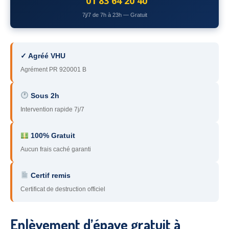
01 83 64 20 40
78
– Yvelines
7j/7 de 7h à 23h — Gratuit
92
– Hauts-de-Seine
93
– Seine-Saint-Denis
✓ Agréé VHU
Agrément PR 920001 B
94
– Val-de-Marne
95
– Val d’Oise
Sous 2h
Intervention rapide 7j/7
91
– Essonne
89
– Yonne
100% Gratuit
Aucun frais caché garanti
60
– Oise
Certif remis
51
– Marne
Certificat de destruction officiel
45
– Loiret
28
– Eure-et-Loir
Enlèvement d’épave gratuit à