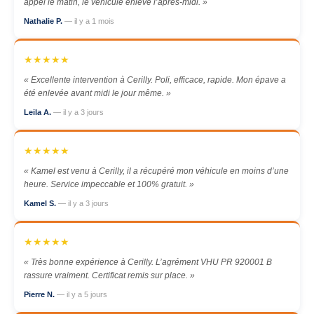
appel le matin, le véhicule enlevé l’après-midi. »
Nathalie P.
— il y a 1 mois
★★★★★
« Excellente intervention à Cerilly. Poli, efficace, rapide. Mon épave a
été enlevée avant midi le jour même. »
Leila A.
— il y a 3 jours
★★★★★
« Kamel est venu à Cerilly, il a récupéré mon véhicule en moins d’une
heure. Service impeccable et 100% gratuit. »
Kamel S.
— il y a 3 jours
★★★★★
« Très bonne expérience à Cerilly. L’agrément VHU PR 920001 B
rassure vraiment. Certificat remis sur place. »
Pierre N.
— il y a 5 jours