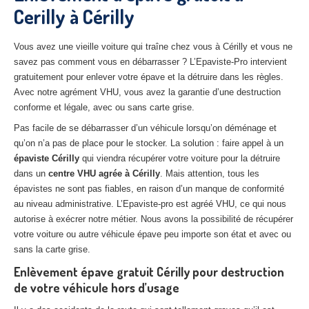
Cerilly à Cérilly
27
– Eure
10
– Aube
Vous avez une vieille voiture qui traîne chez vous à Cérilly et vous ne
savez pas comment vous en débarrasser ? L’Epaviste-Pro intervient
02
– Aisne
gratuitement pour enlever votre épave et la détruire dans les règles.
Avec notre agrément VHU, vous avez la garantie d’une destruction
Tous
les secteurs
conforme et légale, avec ou sans carte grise.
CENTRE
VHU AGRÉE
Pas facile de se débarrasser d’un véhicule lorsqu’on déménage et
qu’on n’a pas de place pour le stocker. La solution : faire appel à un
Centre
agréé VHU Paris 75 : casse auto avec destruction
épaviste Cérilly
qui viendra récupérer votre voiture pour la détruire
dans un
centre VHU agrée à Cérilly
. Mais attention, tous les
Centre
agréé VHU 77 : casse auto avec destruction
épavistes ne sont pas fiables, en raison d’un manque de conformité
au niveau administrative. L’Epaviste-pro est agréé VHU, ce qui nous
Centre
agréé VHU 78 : casse auto avec destruction
autorise à exécrer notre métier. Nous avons la possibilité de récupérer
votre voiture ou autre véhicule épave peu importe son état et avec ou
Centre
agréé VHU 91 : casse auto avec destruction
sans la carte grise.
Centre
agréé VHU 92 : casse auto avec destruction
Enlèvement épave gratuit Cérilly pour destruction
de votre véhicule hors d’usage
Centre
agréé VHU 93 : casse auto avec destruction