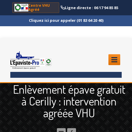
Centre VHU
Ligne directe : 06 17 94 85 85
Agréé
Cliquez ici pour appeler (01 83 64 20 40)
ACCUEIL
Enlèvement épave gratuit
ENLÈVEMENT
ÉPAVE
à Cerilly : intervention
Quoi
?
agréée VHU
Scooter
et Moto
Camion
et Poids Lourd