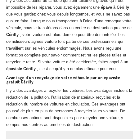
Il y a des accidents de la route qui sont tellement graves qu’il est
Centre
agréé VHU 94 : casse auto avec destruction
impossible de les réparer, vous avez également une
épave à Cérilly
que vous gardez chez vous depuis longtemps, et vous ne savez pas
Centre
agréé VHU 95 : casse auto avec destruction
quoi en faire. Lorsque nous transportons à l’aide d’une remorque votre
véhicule, nous le transférons dans un centre de destruction proche de
DOCUMENTS
À JOINDRE
Cérilly
, votre voiture est alors démolie pour être démantelée. Les
démolisseurs agréés voiture font partie de ces professionnels qui
RACHAT
VÉHICULES
travaillent sur les véhicules endommagés. Nous avons reçu une
formation complète pour savoir comment retirer les pièces utiles et
CONTACT
recycler le reste. Si votre voiture a été accidentée, faites appel à un
épaviste Cérilly
, c’est ce qu’il y a de plus efficace pour vous.
01 83 64 20 40
Avantage d’un recyclage de votre véhicule par un épaviste
gratuit Cérilly
Il y a des avantages à recycler les voitures. Les avantages incluent la
réduction de la pollution, l’utilisation de matériaux recyclés et la
réduction du nombre de voitures en circulation. Ces avantages ont
poussé de plus en plus de personnes à recycler leurs voitures. De
nombreuses options sont disponibles pour recycler une voiture, y
compris nos centres automobiles de destruction.