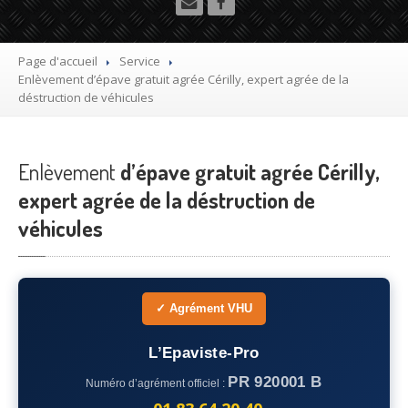
Utilitaire
Démolisseur
agrée VHU gratuit
Page d'accueil
Service
Enlèvement
d’épave gratuit agrée Cérilly, expert agrée de la
Mettre
à la casse sa voiture
déstruction de véhicules
Dépollution
de véhicule hors d’usage gratuit
Enlèvement
Recyclage
d’épave gratuit agrée Cérilly,
voiture usagée gratuit
expert agrée de la déstruction de
Destruction
de voiture agréé
véhicules
Epaviste
Gratuit
Rachat
voiture accidentée
✓ Agrément VHU
Où
?
L’Epaviste-Pro
75
– Paris
PR 920001 B
Numéro d’agrément officiel :
77
– Seine-et-Marne