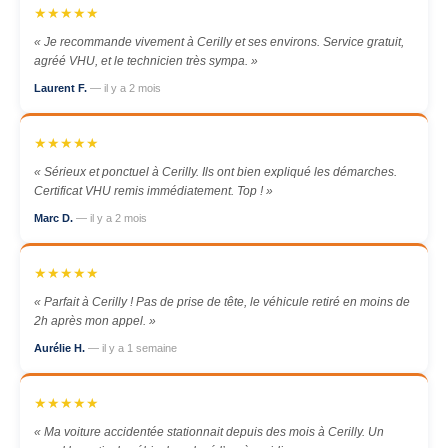
★★★★★
« Je recommande vivement à Cerilly et ses environs. Service gratuit,
agréé VHU, et le technicien très sympa. »
Laurent F.
— il y a 2 mois
★★★★★
« Sérieux et ponctuel à Cerilly. Ils ont bien expliqué les démarches.
Certificat VHU remis immédiatement. Top ! »
Marc D.
— il y a 2 mois
★★★★★
« Parfait à Cerilly ! Pas de prise de tête, le véhicule retiré en moins de
2h après mon appel. »
Aurélie H.
— il y a 1 semaine
★★★★★
« Ma voiture accidentée stationnait depuis des mois à Cerilly. Un