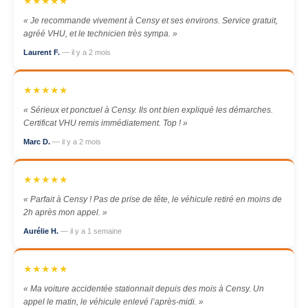
★★★★★
« Je recommande vivement à Censy et ses environs. Service gratuit,
agréé VHU, et le technicien très sympa. »
Laurent F.
— il y a 2 mois
★★★★★
« Sérieux et ponctuel à Censy. Ils ont bien expliqué les démarches.
Certificat VHU remis immédiatement. Top ! »
Marc D.
— il y a 2 mois
★★★★★
« Parfait à Censy ! Pas de prise de tête, le véhicule retiré en moins de
2h après mon appel. »
Aurélie H.
— il y a 1 semaine
★★★★★
« Ma voiture accidentée stationnait depuis des mois à Censy. Un
appel le matin, le véhicule enlevé l’après-midi. »