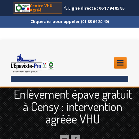
Centre VHU
Ligne directe : 06 17 94 85 85
Agréé
Cliquez ici pour appeler (01 83 64 20 40)
ACCUEIL
Enlèvement épave gratuit
ENLÈVEMENT
ÉPAVE
à Censy : intervention
Quoi
?
agréée VHU
Scooter
et Moto
Camion
et Poids Lourd