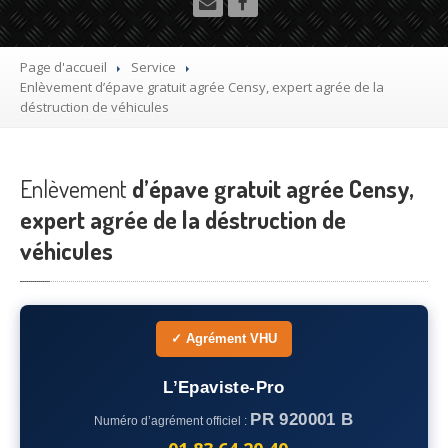
Utilitaire
Démolisseur
agrée VHU gratuit
Page d'accueil
Service
Enlèvement
d’épave gratuit agrée Censy, expert agrée de la
Mettre
à la casse sa voiture
déstruction de véhicules
Dépollution
de véhicule hors d’usage gratuit
Enlèvement
Recyclage
d’épave gratuit agrée Censy,
voiture usagée gratuit
expert agrée de la déstruction de
Destruction
de voiture agréé
véhicules
Epaviste
Gratuit
Rachat
voiture accidentée
✓ Agrément VHU
Où
?
L’Epaviste-Pro
75
– Paris
PR 920001 B
Numéro d’agrément officiel :
77
– Seine-et-Marne