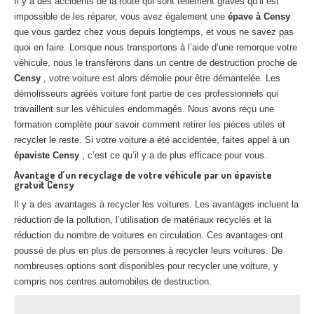
Il y a des accidents de la route qui sont tellement graves qu’il est
Centre
agréé VHU 94 : casse auto avec destruction
impossible de les réparer, vous avez également une
épave à Censy
que vous gardez chez vous depuis longtemps, et vous ne savez pas
Centre
agréé VHU 95 : casse auto avec destruction
quoi en faire. Lorsque nous transportons à l’aide d’une remorque votre
véhicule, nous le transférons dans un centre de destruction proche de
DOCUMENTS
À JOINDRE
Censy
, votre voiture est alors démolie pour être démantelée. Les
démolisseurs agréés voiture font partie de ces professionnels qui
RACHAT
VÉHICULES
travaillent sur les véhicules endommagés. Nous avons reçu une
formation complète pour savoir comment retirer les pièces utiles et
CONTACT
recycler le reste. Si votre voiture a été accidentée, faites appel à un
épaviste Censy
, c’est ce qu’il y a de plus efficace pour vous.
01 83 64 20 40
Avantage d’un recyclage de votre véhicule par un épaviste
gratuit Censy
Il y a des avantages à recycler les voitures. Les avantages incluent la
réduction de la pollution, l’utilisation de matériaux recyclés et la
réduction du nombre de voitures en circulation. Ces avantages ont
poussé de plus en plus de personnes à recycler leurs voitures. De
nombreuses options sont disponibles pour recycler une voiture, y
compris nos centres automobiles de destruction.