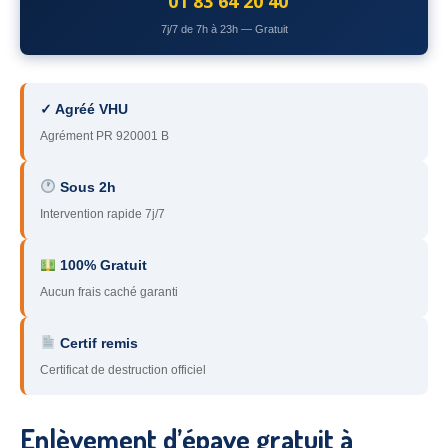
01 83 64 20 40
78
– Yvelines
7j/7 de 7h à 23h — Gratuit
92
– Hauts-de-Seine
93
– Seine-Saint-Denis
✓ Agréé VHU
Agrément PR 920001 B
94
– Val-de-Marne
95
– Val d’Oise
Sous 2h
Intervention rapide 7j/7
91
– Essonne
89
– Yonne
100% Gratuit
Aucun frais caché garanti
60
– Oise
Certif remis
51
– Marne
Certificat de destruction officiel
45
– Loiret
28
– Eure-et-Loir
Enlèvement d’épave gratuit à