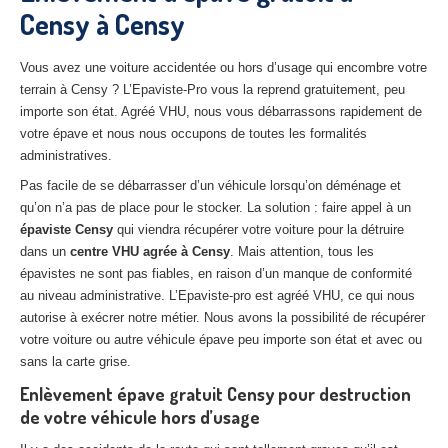
Censy à Censy
27
– Eure
10
– Aube
Vous avez une voiture accidentée ou hors d’usage qui encombre votre
terrain à Censy ? L’Epaviste-Pro vous la reprend gratuitement, peu
02
– Aisne
importe son état. Agréé VHU, nous vous débarrassons rapidement de
votre épave et nous nous occupons de toutes les formalités
Tous
les secteurs
administratives.
CENTRE
VHU AGRÉE
Pas facile de se débarrasser d’un véhicule lorsqu’on déménage et
qu’on n’a pas de place pour le stocker. La solution : faire appel à un
Centre
agréé VHU Paris 75 : casse auto avec destruction
épaviste Censy
qui viendra récupérer votre voiture pour la détruire
dans un
centre VHU agrée à Censy
. Mais attention, tous les
Centre
agréé VHU 77 : casse auto avec destruction
épavistes ne sont pas fiables, en raison d’un manque de conformité
au niveau administrative. L’Epaviste-pro est agréé VHU, ce qui nous
Centre
agréé VHU 78 : casse auto avec destruction
autorise à exécrer notre métier. Nous avons la possibilité de récupérer
votre voiture ou autre véhicule épave peu importe son état et avec ou
Centre
agréé VHU 91 : casse auto avec destruction
sans la carte grise.
Centre
agréé VHU 92 : casse auto avec destruction
Enlèvement épave gratuit Censy pour destruction
de votre véhicule hors d’usage
Centre
agréé VHU 93 : casse auto avec destruction