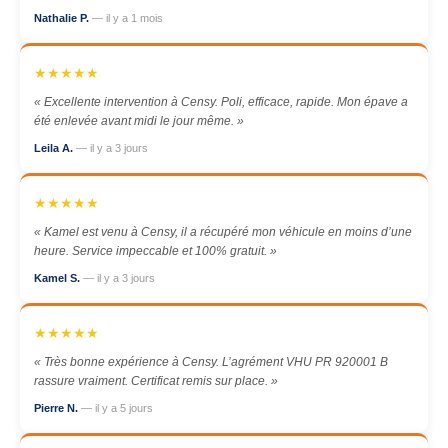
Nathalie P.
— il y a 1 mois
★★★★★
« Excellente intervention à Censy. Poli, efficace, rapide. Mon épave a
été enlevée avant midi le jour même. »
Leila A.
— il y a 3 jours
★★★★★
« Kamel est venu à Censy, il a récupéré mon véhicule en moins d’une
heure. Service impeccable et 100% gratuit. »
Kamel S.
— il y a 3 jours
★★★★★
« Très bonne expérience à Censy. L’agrément VHU PR 920001 B
rassure vraiment. Certificat remis sur place. »
Pierre N.
— il y a 5 jours