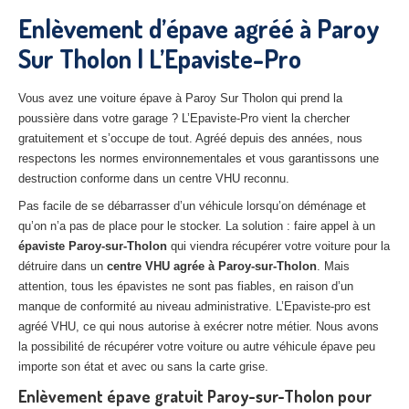
27
– Eure
Enlèvement d’épave agréé à Paroy
Sur Tholon | L’Epaviste-Pro
10
– Aube
02
– Aisne
Vous avez une voiture épave à Paroy Sur Tholon qui prend la
poussière dans votre garage ? L’Epaviste-Pro vient la chercher
Tous
les secteurs
gratuitement et s’occupe de tout. Agréé depuis des années, nous
respectons les normes environnementales et vous garantissons une
CENTRE
VHU AGRÉE
destruction conforme dans un centre VHU reconnu.
Centre
agréé VHU Paris 75 : casse auto avec destruction
Pas facile de se débarrasser d’un véhicule lorsqu’on déménage et
qu’on n’a pas de place pour le stocker. La solution : faire appel à un
Centre
agréé VHU 77 : casse auto avec destruction
épaviste Paroy-sur-Tholon
qui viendra récupérer votre voiture pour la
détruire dans un
centre VHU agrée à Paroy-sur-Tholon
. Mais
Centre
agréé VHU 78 : casse auto avec destruction
attention, tous les épavistes ne sont pas fiables, en raison d’un
manque de conformité au niveau administrative. L’Epaviste-pro est
Centre
agréé VHU 91 : casse auto avec destruction
agréé VHU, ce qui nous autorise à exécrer notre métier. Nous avons
la possibilité de récupérer votre voiture ou autre véhicule épave peu
Centre
agréé VHU 92 : casse auto avec destruction
importe son état et avec ou sans la carte grise.
Centre
agréé VHU 93 : casse auto avec destruction
Enlèvement épave gratuit Paroy-sur-Tholon pour