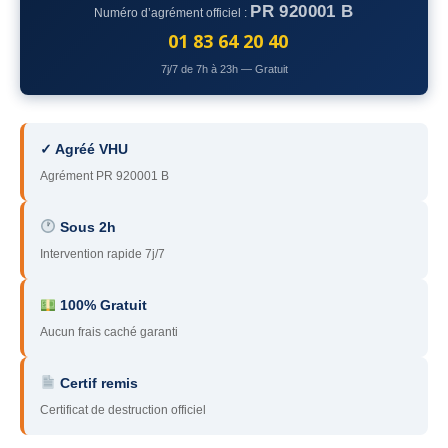
PR 920001 B
Numéro d’agrément officiel :
78
– Yvelines
01 83 64 20 40
92
– Hauts-de-Seine
7j/7 de 7h à 23h — Gratuit
93
– Seine-Saint-Denis
94
– Val-de-Marne
✓ Agréé VHU
Agrément PR 920001 B
95
– Val d’Oise
91
– Essonne
Sous 2h
Intervention rapide 7j/7
89
– Yonne
60
– Oise
100% Gratuit
Aucun frais caché garanti
51
– Marne
Certif remis
45
– Loiret
Certificat de destruction officiel
28
– Eure-et-Loir