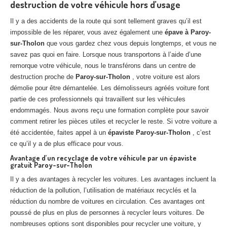
destruction de votre véhicule hors d’usage
Centre
agréé VHU 94 : casse auto avec destruction
Il y a des accidents de la route qui sont tellement graves qu’il est
Centre
agréé VHU 95 : casse auto avec destruction
impossible de les réparer, vous avez également une
épave à Paroy-
sur-Tholon
que vous gardez chez vous depuis longtemps, et vous ne
DOCUMENTS
À JOINDRE
savez pas quoi en faire. Lorsque nous transportons à l’aide d’une
remorque votre véhicule, nous le transférons dans un centre de
RACHAT
VÉHICULES
destruction proche de
Paroy-sur-Tholon
, votre voiture est alors
démolie pour être démantelée. Les démolisseurs agréés voiture font
CONTACT
partie de ces professionnels qui travaillent sur les véhicules
endommagés. Nous avons reçu une formation complète pour savoir
01 83 64 20 40
comment retirer les pièces utiles et recycler le reste. Si votre voiture a
été accidentée, faites appel à un
épaviste Paroy-sur-Tholon
, c’est
ce qu’il y a de plus efficace pour vous.
Avantage d’un recyclage de votre véhicule par un épaviste
gratuit Paroy-sur-Tholon
Il y a des avantages à recycler les voitures. Les avantages incluent la
réduction de la pollution, l’utilisation de matériaux recyclés et la
réduction du nombre de voitures en circulation. Ces avantages ont
poussé de plus en plus de personnes à recycler leurs voitures. De
nombreuses options sont disponibles pour recycler une voiture, y