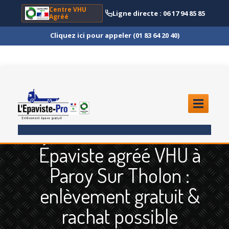
Centre VHU
Ligne directe : 06 17 94 85 85
Agréé
Cliquez ici pour appeler (01 83 64 20 40)
ACCUEIL
Épaviste agréé VHU à
ENLÈVEMENT
ÉPAVE
Paroy Sur Tholon :
Quoi
?
enlèvement gratuit &
Scooter
et Moto
rachat possible
Camion
et Poids Lourd