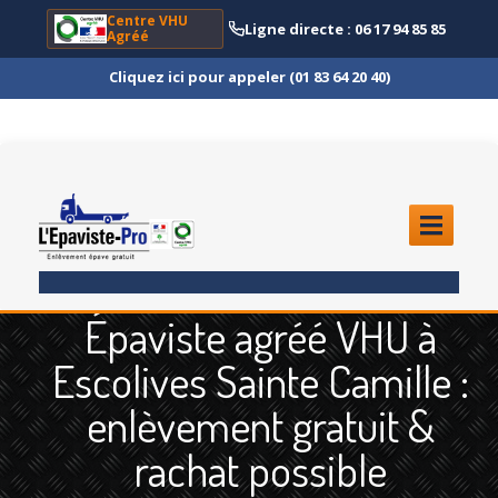
Centre VHU
Ligne directe : 06 17 94 85 85
Agréé
Cliquez ici pour appeler (01 83 64 20 40)
ACCUEIL
Épaviste agréé VHU à
ENLÈVEMENT
ÉPAVE
Escolives Sainte Camille :
Quoi
?
enlèvement gratuit &
Scooter
et Moto
rachat possible
Camion
et Poids Lourd