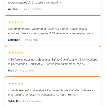
retiré en moins de 2h après mon appel. »
Aurélie H.
— il y a 1 semaine
★★★★★
« Je recommande vivement à Escolives Sainte Camille et ses
environs. Service gratuit, agréé VHU, et le technicien très sympa. »
Laurent F.
— il y a 2 mois
★★★★★
« Sérieux et ponctuel à Escolives Sainte Camille. Ils ont bien expliqué
les démarches. Certificat VHU remis immédiatement. Top ! »
Marc D.
— il y a 2 mois
★★★★★
« Vieille Renault inutilisable à Escolives Sainte Camille. Enlevée en
une matinée, certificat de destruction en main. Merci ! »
Sylvie R.
— il y a 2 semaines