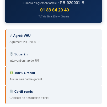
PR 920001 B
Numéro d’agrément officiel :
78
– Yvelines
01 83 64 20 40
92
– Hauts-de-Seine
7j/7 de 7h à 23h — Gratuit
93
– Seine-Saint-Denis
94
– Val-de-Marne
✓ Agréé VHU
Agrément PR 920001 B
95
– Val d’Oise
91
– Essonne
Sous 2h
Intervention rapide 7j/7
89
– Yonne
60
– Oise
100% Gratuit
Aucun frais caché garanti
51
– Marne
Certif remis
45
– Loiret
Certificat de destruction officiel
28
– Eure-et-Loir