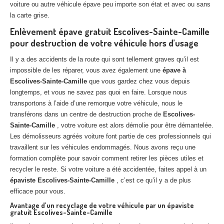
voiture ou autre véhicule épave peu importe son état et avec ou sans
Centre
agréé VHU 94 : casse auto avec destruction
la carte grise.
Centre
agréé VHU 95 : casse auto avec destruction
Enlèvement épave gratuit Escolives-Sainte-Camille
pour destruction de votre véhicule hors d’usage
DOCUMENTS
À JOINDRE
Il y a des accidents de la route qui sont tellement graves qu’il est
impossible de les réparer, vous avez également une
RACHAT
VÉHICULES
épave à
Escolives-Sainte-Camille
que vous gardez chez vous depuis
CONTACT
longtemps, et vous ne savez pas quoi en faire. Lorsque nous
transportons à l’aide d’une remorque votre véhicule, nous le
transférons dans un centre de destruction proche de
Escolives-
01 83 64 20 40
Sainte-Camille
, votre voiture est alors démolie pour être démantelée.
Les démolisseurs agréés voiture font partie de ces professionnels qui
travaillent sur les véhicules endommagés. Nous avons reçu une
formation complète pour savoir comment retirer les pièces utiles et
recycler le reste. Si votre voiture a été accidentée, faites appel à un
épaviste Escolives-Sainte-Camille
, c’est ce qu’il y a de plus
efficace pour vous.
Avantage d’un recyclage de votre véhicule par un épaviste
gratuit Escolives-Sainte-Camille