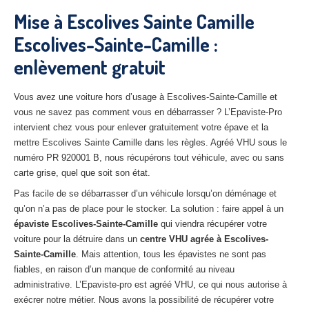
27
– Eure
Mise à Escolives Sainte Camille
Escolives-Sainte-Camille :
10
– Aube
enlèvement gratuit
02
– Aisne
Tous
les secteurs
Vous avez une voiture hors d’usage à Escolives-Sainte-Camille et
vous ne savez pas comment vous en débarrasser ? L’Epaviste-Pro
CENTRE
VHU AGRÉE
intervient chez vous pour enlever gratuitement votre épave et la
mettre Escolives Sainte Camille dans les règles. Agréé VHU sous le
Centre
agréé VHU Paris 75 : casse auto avec destruction
numéro PR 920001 B, nous récupérons tout véhicule, avec ou sans
carte grise, quel que soit son état.
Centre
agréé VHU 77 : casse auto avec destruction
Pas facile de se débarrasser d’un véhicule lorsqu’on déménage et
qu’on n’a pas de place pour le stocker. La solution : faire appel à un
Centre
agréé VHU 78 : casse auto avec destruction
épaviste Escolives-Sainte-Camille
qui viendra récupérer votre
Centre
agréé VHU 91 : casse auto avec destruction
voiture pour la détruire dans un
centre VHU agrée à Escolives-
Sainte-Camille
. Mais attention, tous les épavistes ne sont pas
Centre
agréé VHU 92 : casse auto avec destruction
fiables, en raison d’un manque de conformité au niveau
administrative. L’Epaviste-pro est agréé VHU, ce qui nous autorise à
Centre
agréé VHU 93 : casse auto avec destruction
exécrer notre métier. Nous avons la possibilité de récupérer votre