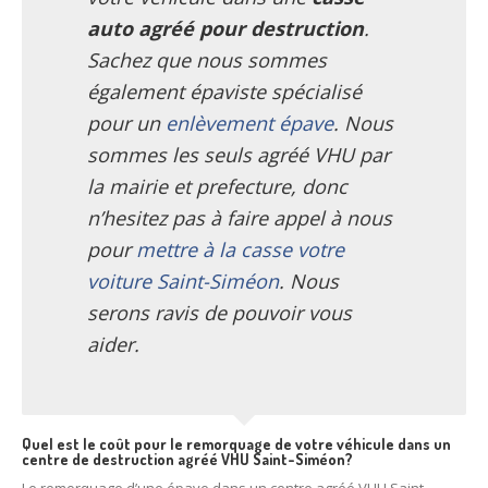
Centre
agréé VHU 94 : casse auto avec destruction
auto agréé pour destruction
.
Sachez que nous sommes
Centre
agréé VHU 95 : casse auto avec destruction
également épaviste spécialisé
DOCUMENTS
À JOINDRE
pour un
enlèvement épave
. Nous
sommes les seuls agréé VHU par
RACHAT
VÉHICULES
la mairie et prefecture, donc
CONTACT
n’hesitez pas à faire appel à nous
pour
mettre à la casse votre
01 83 64 20 40
voiture Saint-Siméon
. Nous
serons ravis de pouvoir vous
aider.
Quel est le coût pour le remorquage de votre véhicule dans un
centre de destruction agréé VHU Saint-Siméon?