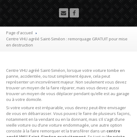
Utilitaire
Démolisseur
agrée VHU gratuit
Mettre
à la casse sa voiture
Page d'accueil
Centre
VHU agréé Saint-Siméon : remorquage GRATUIT pour mise
Dépollution
de véhicule hors d’usage gratuit
en destruction
Recyclage
voiture usagée gratuit
Destruction
de voiture agréé
Centre VHU agréé Saint-Siméon, lorsque votre voiture tombe en
panne, accidentée, ou tout simplement épave, cela peut
Epaviste
Gratuit
représenter un inconvénient majeur. Non seulement vous devez
trouver un moyen de la faire réparer, mais vous devez aussi
Rachat
voiture accidentée
trouver un moyen de vous déplacer pendant qu’elle est au garage
ou à votre domicile.
Où
?
Si votre voiture est irréparable, vous devrez peut-être envisager
de vous en débarrasser. Vous pouvez le faire de plusieurs façons,
notamment en la vendant ou en la donnant, mais s’il s’agit d’une
75
– Paris
vieille voiture ou d’une voiture endommagée, une autre option
consiste à la faire remorquer et la transférer dans un
centre
77
– Seine-et-Marne
agréé VHU Saint-Siméon gratuitement
. En tant qu’
épaviste