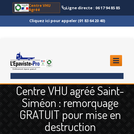
Centre VHU
Ligne directe : 06 17 94 85 85
Agréé
Cliquez ici pour appeler (01 83 64 20 40)
ACCUEIL
Centre VHU agréé Saint-
ENLÈVEMENT
ÉPAVE
Siméon : remorquage
Quoi
?
GRATUIT pour mise en
Scooter
et Moto
destruction
Camion
et Poids Lourd