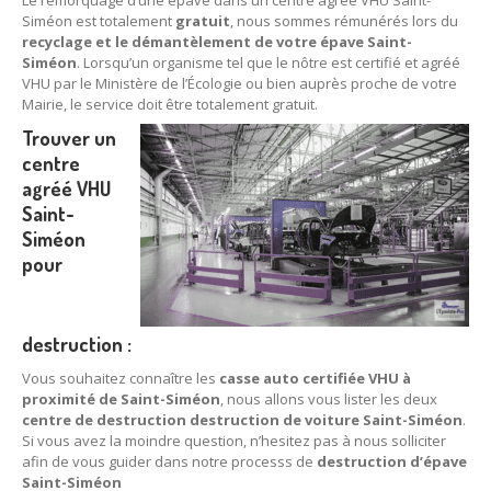
Le remorquage d’une épave dans un centre agréé VHU Saint-
Siméon est totalement
gratuit
, nous sommes rémunérés lors du
recyclage et le démantèlement de votre épave Saint-
Siméon
. Lorsqu’un organisme tel que le nôtre est certifié et agréé
VHU par le Ministère de l’Écologie ou bien auprès proche de votre
Mairie, le service doit être totalement gratuit.
Trouver un
centre
agréé VHU
Saint-
Siméon
pour
destruction :
Vous souhaitez connaître les
casse auto certifiée VHU à
proximité de Saint-Siméon
, nous allons vous lister les deux
centre de destruction destruction de voiture Saint-Siméon
.
Si vous avez la moindre question, n’hesitez pas à nous solliciter
afin de vous guider dans notre processs de
destruction d’épave
Saint-Siméon