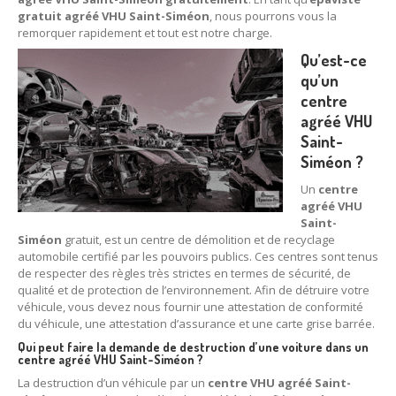
gratuit agréé VHU Saint-Siméon
, nous pourrons vous la
78
– Yvelines
remorquer rapidement et tout est notre charge.
92
– Hauts-de-Seine
Qu’est-ce
qu’un
93
– Seine-Saint-Denis
centre
agréé VHU
94
– Val-de-Marne
Saint-
Siméon ?
95
– Val d’Oise
Un
centre
91
– Essonne
agréé VHU
Saint-
89
– Yonne
Siméon
gratuit, est un centre de démolition et de recyclage
automobile certifié par les pouvoirs publics. Ces centres sont tenus
60
– Oise
de respecter des règles très strictes en termes de sécurité, de
qualité et de protection de l’environnement. Afin de détruire votre
51
– Marne
véhicule, vous devez nous fournir une attestation de conformité
du véhicule, une attestation d’assurance et une carte grise barrée.
45
– Loiret
Qui peut faire la demande de destruction d’une voiture dans un
centre agréé VHU Saint-Siméon ?
28
– Eure-et-Loir
La destruction d’un véhicule par un
centre VHU agréé Saint-