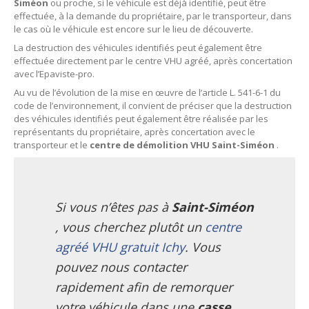
Siméon
ou proche, si le véhicule est déjà identifié, peut être
27
– Eure
effectuée, à la demande du propriétaire, par le transporteur, dans
le cas où le véhicule est encore sur le lieu de découverte.
10
– Aube
La destruction des véhicules identifiés peut également être
effectuée directement par le centre VHU agréé, après concertation
02
– Aisne
avec l’Epaviste-pro.
Au vu de l’évolution de la mise en œuvre de l’article L. 541-6-1 du
Tous
les secteurs
code de l’environnement, il convient de préciser que la destruction
des véhicules identifiés peut également être réalisée par les
CENTRE
VHU AGRÉE
représentants du propriétaire, après concertation avec le
transporteur et le
centre de démolition VHU Saint-Siméon
.
Centre
agréé VHU Paris 75 : casse auto avec destruction
Centre
agréé VHU 77 : casse auto avec destruction
Si vous n’êtes pas à
Saint-Siméon
Centre
agréé VHU 78 : casse auto avec destruction
, vous cherchez plutôt un
centre
Centre
agréé VHU 91 : casse auto avec destruction
agréé VHU gratuit Ichy
. Vous
Centre
pouvez nous contacter
agréé VHU 92 : casse auto avec destruction
rapidement afin de remorquer
Centre
agréé VHU 93 : casse auto avec destruction
votre véhicule dans une
casse