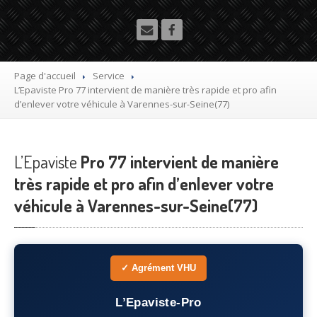
Utilitaire
Démolisseur
agrée VHU gratuit
Mettre
à la casse sa voiture
Page d'accueil
Service
L’Epaviste
Pro 77 intervient de manière très rapide et pro afin
Dépollution
de véhicule hors d’usage gratuit
d’enlever votre véhicule à Varennes-sur-Seine(77)
Recyclage
voiture usagée gratuit
L’Epaviste
Destruction
Pro 77 intervient de manière
de voiture agréé
très rapide et pro afin d’enlever votre
Epaviste
Gratuit
véhicule à Varennes-sur-Seine(77)
Rachat
voiture accidentée
Où
?
✓ Agrément VHU
75
– Paris
L’Epaviste-Pro
77
– Seine-et-Marne