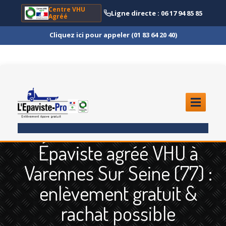
Centre VHU
Ligne directe : 06 17 94 85 85
Agréé
Cliquez ici pour appeler (01 83 64 20 40)
ACCUEIL
Épaviste agréé VHU à
ENLÈVEMENT
ÉPAVE
Varennes Sur Seine (77) :
Quoi
?
enlèvement gratuit &
Scooter
et Moto
rachat possible
Camion
et Poids Lourd