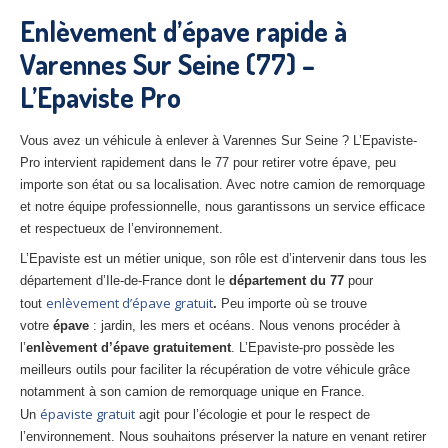
27
– Eure
Enlèvement d’épave rapide à
Varennes Sur Seine (77) –
10
– Aube
L’Epaviste Pro
02
– Aisne
Tous
les secteurs
Vous avez un véhicule à enlever à Varennes Sur Seine ? L’Epaviste-
Pro intervient rapidement dans le 77 pour retirer votre épave, peu
CENTRE
VHU AGRÉE
importe son état ou sa localisation. Avec notre camion de remorquage
et notre équipe professionnelle, nous garantissons un service efficace
Centre
agréé VHU Paris 75 : casse auto avec destruction
et respectueux de l’environnement.
L’Epaviste est un métier unique, son rôle est d’intervenir dans tous les
Centre
agréé VHU 77 : casse auto avec destruction
département d’Ile-de-France dont le
département du 77
pour
enlèvement d’épave gratuit
Centre
agréé VHU 78 : casse auto avec destruction
tout
.
Peu importe où se trouve
votre
épave
: jardin, les mers et océans. Nous venons procéder à
Centre
agréé VHU 91 : casse auto avec destruction
l’
enlèvement d’épave gratuitement
. L’Epaviste-pro possède les
meilleurs outils pour faciliter la récupération de votre véhicule grâce
Centre
agréé VHU 92 : casse auto avec destruction
notamment à son camion de remorquage unique en France.
épaviste gratuit
Un
agit pour l’écologie et pour le respect de
Centre
agréé VHU 93 : casse auto avec destruction
l’environnement. Nous souhaitons préserver la nature en venant retirer