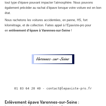
tout type d’épave pouvant impacter l’atmosphère. Nous pouvons
Centre
agréé VHU 94 : casse auto avec destruction
également précéder au rachat d’épave lorsque votre voiture est en bon
état.
Centre
agréé VHU 95 : casse auto avec destruction
Nous rachetons les voitures accidentées, en panne, HS, fort
DOCUMENTS
À JOINDRE
kilométrage, et de collection. Faites appel à l’Epaviste-pro pour
en
enlèvement d’épave à Varennes-sur-Seine
!
RACHAT
VÉHICULES
CONTACT
01 83 64 20 40
01 83 64 20 40 - contact@lepaviste-pro.fr

Enlèvement épave Varennes-sur-Seine :