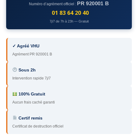
PR 920001 B
Numéro d’agrément officiel :
78
– Yvelines
01 83 64 20 40
92
– Hauts-de-Seine
7j/7 de 7h à 23h — Gratuit
93
– Seine-Saint-Denis
94
– Val-de-Marne
✓ Agréé VHU
Agrément PR 920001 B
95
– Val d’Oise
91
– Essonne
Sous 2h
Intervention rapide 7j/7
89
– Yonne
60
– Oise
100% Gratuit
Aucun frais caché garanti
51
– Marne
Certif remis
45
– Loiret
Certificat de destruction officiel
28
– Eure-et-Loir