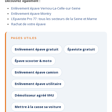
Découvrez également :
Centre
agréé VHU 94 : casse auto avec destruction
Enlèvement épave Vernou-La-Celle-sur-Seine
Enlèvement épave Montry
Centre
agréé VHU 95 : casse auto avec destruction
L’Epaviste Pro 77 : tous les secteurs de la Seine et Marne
Rachat de votre épave
DOCUMENTS
À JOINDRE
RACHAT
VÉHICULES
PAGES UTILES
CONTACT
Enlèvement épave gratuit
Épaviste gratuit
01 83 64 20 40
Épave scooter & moto
Enlèvement épave camion
Enlèvement épave utilitaire
Démolisseur agréé VHU
Mettre à la casse sa voiture