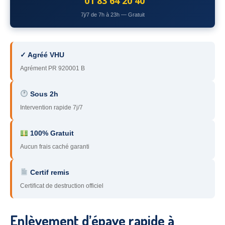
01 83 64 20 40
78
– Yvelines
7j/7 de 7h à 23h — Gratuit
92
– Hauts-de-Seine
93
– Seine-Saint-Denis
✓ Agréé VHU
Agrément PR 920001 B
94
– Val-de-Marne
95
– Val d’Oise
Sous 2h
Intervention rapide 7j/7
91
– Essonne
89
– Yonne
100% Gratuit
Aucun frais caché garanti
60
– Oise
Certif remis
51
– Marne
Certificat de destruction officiel
45
– Loiret
28
– Eure-et-Loir
Enlèvement d’épave rapide à