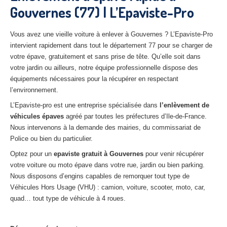
Gouvernes (77) | L’Epaviste-Pro
27
– Eure
10
– Aube
Vous avez une vieille voiture à enlever à Gouvernes ? L’Epaviste-Pro
intervient rapidement dans tout le département 77 pour se charger de
02
– Aisne
votre épave, gratuitement et sans prise de tête. Qu’elle soit dans
votre jardin ou ailleurs, notre équipe professionnelle dispose des
Tous
les secteurs
équipements nécessaires pour la récupérer en respectant
l’environnement.
CENTRE
VHU AGRÉE
L’Epaviste-pro est une entreprise spécialisée dans
l’enlèvement de
Centre
agréé VHU Paris 75 : casse auto avec destruction
véhicules épaves
agréé par toutes les préfectures d’Ile-de-France.
Nous intervenons à la demande des mairies, du commissariat de
Centre
agréé VHU 77 : casse auto avec destruction
Police ou bien du particulier.
Centre
agréé VHU 78 : casse auto avec destruction
Optez pour un
epaviste gratuit à
Gouvernes
pour venir récupérer
votre voiture ou moto épave dans votre rue, jardin ou bien parking.
Centre
agréé VHU 91 : casse auto avec destruction
Nous disposons d’engins capables de remorquer tout type de
Véhicules Hors Usage (VHU) : camion, voiture, scooter, moto, car,
Centre
agréé VHU 92 : casse auto avec destruction
quad… tout type de véhicule à 4 roues.
Centre
agréé VHU 93 : casse auto avec destruction