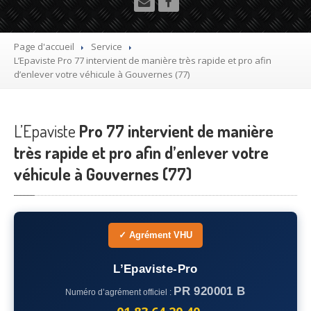
Utilitaire
Démolisseur
agrée VHU gratuit
Page d'accueil
Service
L’Epaviste
Pro 77 intervient de manière très rapide et pro afin
Mettre
à la casse sa voiture
d’enlever votre véhicule à Gouvernes (77)
Dépollution
de véhicule hors d’usage gratuit
L’Epaviste
Recyclage
Pro 77 intervient de manière
voiture usagée gratuit
très rapide et pro afin d’enlever votre
Destruction
de voiture agréé
véhicule à Gouvernes (77)
Epaviste
Gratuit
Rachat
voiture accidentée
✓ Agrément VHU
Où
?
L’Epaviste-Pro
75
– Paris
PR 920001 B
Numéro d’agrément officiel :
77
– Seine-et-Marne