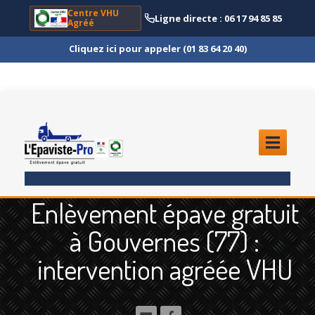
Centre VHU
Ligne directe : 06 17 94 85 85
Agréé
Cliquez ici pour appeler (01 83 64 20 40)
ACCUEIL
Enlèvement épave gratuit
ENLÈVEMENT
ÉPAVE
à Gouvernes (77) :
Quoi
?
intervention agréée VHU
Scooter
et Moto
Camion
et Poids Lourd