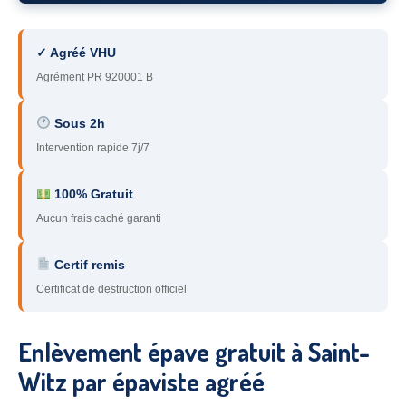
78
– Yvelines
✓ Agréé VHU
92
– Hauts-de-Seine
Agrément PR 920001 B
93
– Seine-Saint-Denis
Sous 2h
94
– Val-de-Marne
Intervention rapide 7j/7
95
– Val d’Oise
100% Gratuit
91
– Essonne
Aucun frais caché garanti
89
– Yonne
Certif remis
60
– Oise
Certificat de destruction officiel
51
– Marne
Enlèvement épave gratuit à Saint-
45
– Loiret
Witz par épaviste agréé
28
– Eure-et-Loir