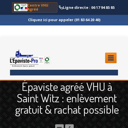
Centre VHU
Ligne directe : 06 17 94 85 85
Agréé
Cliquez ici pour appeler (01 83 64 20 40)
ACCUEIL
Épaviste agréé VHU à
ENLÈVEMENT
ÉPAVE
Saint Witz : enlèvement
Quoi
?
gratuit & rachat possible
Scooter
et Moto
Camion
et Poids Lourd