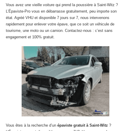
27
– Eure
Vous avez une vieille voiture qui prend la poussière à Saint-Witz ?
L’Épaviste-Pro vous en débarrasse gratuitement, peu importe son
10
– Aube
état. Agréé VHU et disponible 7 jours sur 7, nous intervenons
rapidement pour enlever votre épave, que ce soit un véhicule de
02
– Aisne
tourisme, une moto ou un camion. Contactez-nous : c’est sans
engagement et 100% gratuit.
Tous
les secteurs
CENTRE
VHU AGRÉE
Centre
agréé VHU Paris 75 : casse auto avec destruction
Centre
agréé VHU 77 : casse auto avec destruction
Centre
agréé VHU 78 : casse auto avec destruction
Centre
agréé VHU 91 : casse auto avec destruction
Centre
agréé VHU 92 : casse auto avec destruction
Centre
agréé VHU 93 : casse auto avec destruction
Vous êtes à la recherche d’un
épaviste gratuit à Saint-Witz
?