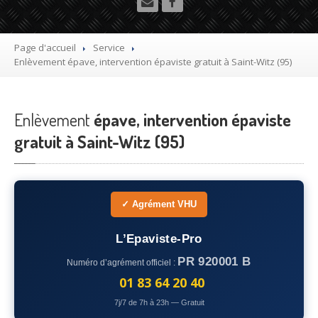
Utilitaire
Démolisseur
agrée VHU gratuit
Page d'accueil
Service
Enlèvement
épave, intervention épaviste gratuit à Saint-Witz (95)
Mettre
à la casse sa voiture
Dépollution
de véhicule hors d’usage gratuit
Enlèvement
épave, intervention épaviste
Recyclage
voiture usagée gratuit
gratuit à Saint-Witz (95)
Destruction
de voiture agréé
Epaviste
Gratuit
✓ Agrément VHU
Rachat
voiture accidentée
L’Epaviste-Pro
Où
?
PR 920001 B
Numéro d’agrément officiel :
75
– Paris
01 83 64 20 40
7j/7 de 7h à 23h — Gratuit
77
– Seine-et-Marne