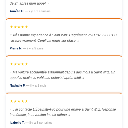
de 2h après mon appel. »
Aurélie H.
— il y a 1 semaine
★★★★★
« Très bonne expérience à Saint Witz. L’agrément VHU PR 920001 B
rassure vraiment. Certificat remis sur place. »
Pierre N.
— il y a 5 jours
★★★★★
« Ma voiture accidentée stationnait depuis des mois à Saint Witz. Un
appel le matin, le véhicule enlevé l’après-midi. »
Nathalie P.
— il y a 1 mois
★★★★★
« J’ai contacté L’Épaviste-Pro pour une épave à Saint Witz. Réponse
immédiate, intervention le soir même. »
Isabelle T.
— il y a 3 semaines