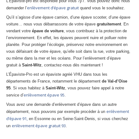
L’Épaviste-pro est disponible pour vous 7j/7. Vous pouvez donc nous
Centre
agréé VHU 94 : casse auto avec destruction
enlèvement d’épave gratuit
demander l’
quand vous le souhaitez.
Centre
agréé VHU 95 : casse auto avec destruction
Qu’il s’agisse d’une épave camion, d’une épave scooter, d’une épave
voiture… nous vous débarrassons de votre épave
gratuitement
. En
vendant votre
épave de voiture
, vous contribuez à la protection de
DOCUMENTS
À JOINDRE
l’environnement. En effet, les épaves peuvent nuire et polluer notre
RACHAT
VÉHICULES
planète. Pour protéger l’écologie, préservez notre environnement en
vous défaisant de votre épave, qu’elle soit dans la rue, votre parking,
CONTACT
ou même dans la mer et les océans. Pour l’enlèvement d’épave
gratuit à
Saint-Witz
, contactez-nous dès maintenant !
01 83 64 20 40
L’Épaviste-Pro est un épaviste agréé VHU dans tous les
départements de France, notamment le département
de Val-d’Oise
95
. Si vous habitez à
Saint-Witz
, vous pouvez faire appel à notre
enlèvement épave 95
service d’
.
Vous avez une demande d’enlèvement d’épave dans un autre
enlèvement
département, nous pouvons par exemple procéder à un
d’épave 91,
en Essonne ou en Seine-Saint-Denis, si vous cherchez
enlèvement épave gratuit 93
un
.