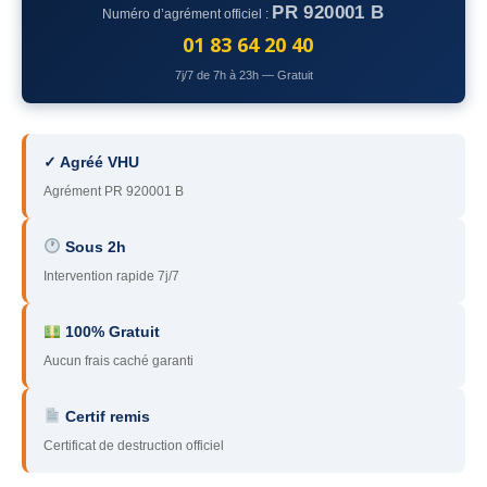
PR 920001 B
Numéro d’agrément officiel :
78
– Yvelines
01 83 64 20 40
92
– Hauts-de-Seine
7j/7 de 7h à 23h — Gratuit
93
– Seine-Saint-Denis
94
– Val-de-Marne
✓ Agréé VHU
Agrément PR 920001 B
95
– Val d’Oise
91
– Essonne
Sous 2h
Intervention rapide 7j/7
89
– Yonne
60
– Oise
100% Gratuit
Aucun frais caché garanti
51
– Marne
Certif remis
45
– Loiret
Certificat de destruction officiel
28
– Eure-et-Loir