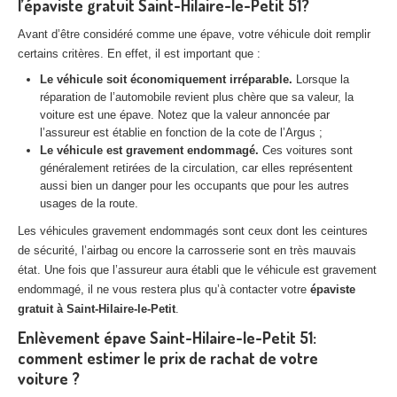
l’épaviste gratuit Saint-Hilaire-le-Petit 51?
Centre
agréé VHU 94 : casse auto avec destruction
Avant d’être considéré comme une épave, votre véhicule doit remplir
Centre
agréé VHU 95 : casse auto avec destruction
certains critères. En effet, il est important que :
Le véhicule soit économiquement irréparable.
Lorsque la
DOCUMENTS
À JOINDRE
réparation de l’automobile revient plus chère que sa valeur, la
voiture est une épave. Notez que la valeur annoncée par
RACHAT
VÉHICULES
l’assureur est établie en fonction de la cote de l’Argus ;
Le véhicule est gravement endommagé.
Ces voitures sont
CONTACT
généralement retirées de la circulation, car elles représentent
aussi bien un danger pour les occupants que pour les autres
usages de la route.
01 83 64 20 40
Les véhicules gravement endommagés sont ceux dont les ceintures
de sécurité, l’airbag ou encore la carrosserie sont en très mauvais
état. Une fois que l’assureur aura établi que le véhicule est gravement
endommagé, il ne vous restera plus qu’à contacter votre
épaviste
gratuit à Saint-Hilaire-le-Petit
.
Enlèvement épave Saint-Hilaire-le-Petit 51:
comment estimer le prix de rachat de votre
voiture ?