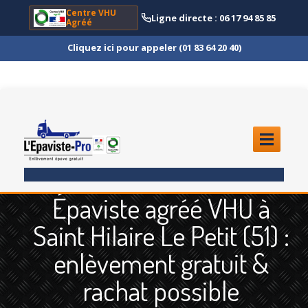
Centre VHU
Ligne directe : 06 17 94 85 85
Agréé
Cliquez ici pour appeler (01 83 64 20 40)
ACCUEIL
Épaviste agréé VHU à
ENLÈVEMENT
ÉPAVE
Saint Hilaire Le Petit (51) :
Quoi
?
enlèvement gratuit &
Scooter
et Moto
rachat possible
Camion
et Poids Lourd