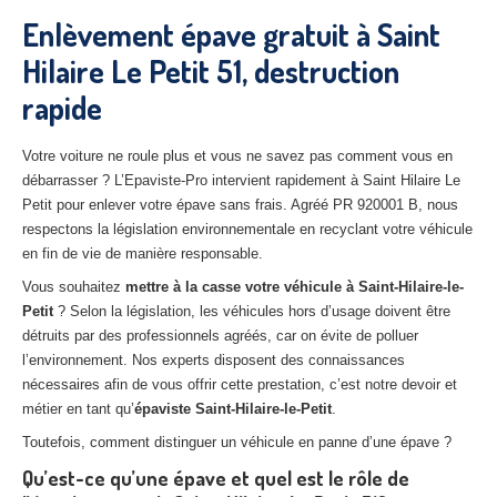
27
– Eure
Enlèvement épave gratuit à Saint
Hilaire Le Petit 51, destruction
10
– Aube
rapide
02
– Aisne
Tous
les secteurs
Votre voiture ne roule plus et vous ne savez pas comment vous en
débarrasser ? L’Epaviste-Pro intervient rapidement à Saint Hilaire Le
CENTRE
VHU AGRÉE
Petit pour enlever votre épave sans frais. Agréé PR 920001 B, nous
respectons la législation environnementale en recyclant votre véhicule
Centre
agréé VHU Paris 75 : casse auto avec destruction
en fin de vie de manière responsable.
Vous souhaitez
mettre à la casse votre véhicule à Saint-Hilaire-le-
Centre
agréé VHU 77 : casse auto avec destruction
Petit
? Selon la législation, les véhicules hors d’usage doivent être
détruits par des professionnels agréés, car on évite de polluer
Centre
agréé VHU 78 : casse auto avec destruction
l’environnement. Nos experts disposent des connaissances
Centre
agréé VHU 91 : casse auto avec destruction
nécessaires afin de vous offrir cette prestation, c’est notre devoir et
métier en tant qu’
épaviste Saint-Hilaire-le-Petit
.
Centre
agréé VHU 92 : casse auto avec destruction
Toutefois, comment distinguer un véhicule en panne d’une épave ?
Centre
agréé VHU 93 : casse auto avec destruction
Qu’est-ce qu’une épave et quel est le rôle de