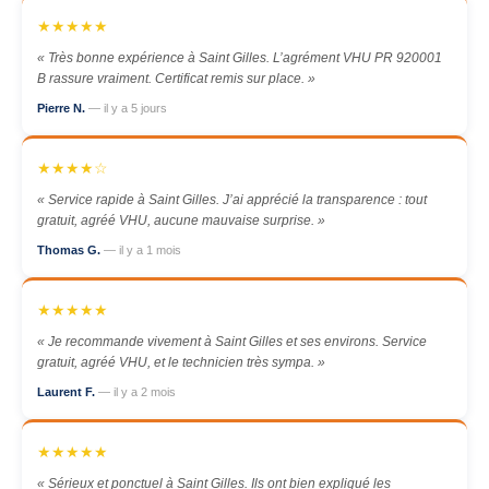
★★★★★
« Très bonne expérience à Saint Gilles. L’agrément VHU PR 920001
B rassure vraiment. Certificat remis sur place. »
Pierre N.
— il y a 5 jours
★★★★☆
« Service rapide à Saint Gilles. J’ai apprécié la transparence : tout
gratuit, agréé VHU, aucune mauvaise surprise. »
Thomas G.
— il y a 1 mois
★★★★★
« Je recommande vivement à Saint Gilles et ses environs. Service
gratuit, agréé VHU, et le technicien très sympa. »
Laurent F.
— il y a 2 mois
★★★★★
« Sérieux et ponctuel à Saint Gilles. Ils ont bien expliqué les