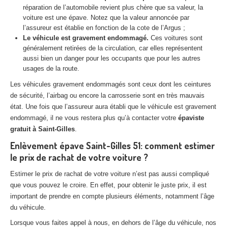
réparation de l’automobile revient plus chère que sa valeur, la
Centre
agréé VHU 94 : casse auto avec destruction
voiture est une épave. Notez que la valeur annoncée par
l’assureur est établie en fonction de la cote de l’Argus ;
Centre
agréé VHU 95 : casse auto avec destruction
Le véhicule est gravement endommagé.
Ces voitures sont
généralement retirées de la circulation, car elles représentent
DOCUMENTS
À JOINDRE
aussi bien un danger pour les occupants que pour les autres
usages de la route.
RACHAT
VÉHICULES
Les véhicules gravement endommagés sont ceux dont les ceintures
CONTACT
de sécurité, l’airbag ou encore la carrosserie sont en très mauvais
état. Une fois que l’assureur aura établi que le véhicule est gravement
endommagé, il ne vous restera plus qu’à contacter votre
épaviste
01 83 64 20 40
gratuit à Saint-Gilles
.
Enlèvement épave Saint-Gilles 51: comment estimer
le prix de rachat de votre voiture ?
Estimer le prix de rachat de votre voiture n’est pas aussi compliqué
que vous pouvez le croire. En effet, pour obtenir le juste prix, il est
important de prendre en compte plusieurs éléments, notamment l’âge
du véhicule.
Lorsque vous faites appel à nous, en dehors de l’âge du véhicule, nos