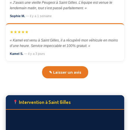
« J’avais une vieille Peugeot à Saint Gilles. L’équipe est venue le
lendemain matin, tout s’est passé parfaitement. »
Sophie M.
— il y a 1 semaine
★★★★★
« Kamel est venu à Saint Gilles, il a récupéré mon véhicule en moins
d’une heure. Service impeccable et 100% gratuit. »
Kamel S.
— il y a 3 jours
✎ Laisser un avis
Intervention à Saint Gilles