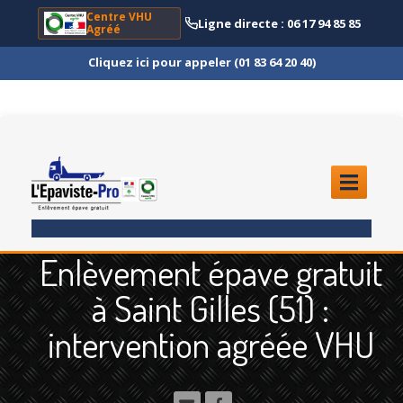
Centre VHU
Ligne directe : 06 17 94 85 85
Agréé
Cliquez ici pour appeler (01 83 64 20 40)
ACCUEIL
Enlèvement épave gratuit
ENLÈVEMENT
ÉPAVE
à Saint Gilles (51) :
Quoi
?
intervention agréée VHU
Scooter
et Moto
Camion
et Poids Lourd