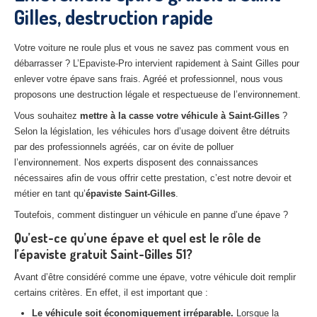
Gilles, destruction rapide
27
– Eure
10
– Aube
Votre voiture ne roule plus et vous ne savez pas comment vous en
débarrasser ? L’Epaviste-Pro intervient rapidement à Saint Gilles pour
02
– Aisne
enlever votre épave sans frais. Agréé et professionnel, nous vous
proposons une destruction légale et respectueuse de l’environnement.
Tous
les secteurs
Vous souhaitez
mettre à la casse votre véhicule à Saint-Gilles
?
CENTRE
VHU AGRÉE
Selon la législation, les véhicules hors d’usage doivent être détruits
par des professionnels agréés, car on évite de polluer
Centre
agréé VHU Paris 75 : casse auto avec destruction
l’environnement. Nos experts disposent des connaissances
nécessaires afin de vous offrir cette prestation, c’est notre devoir et
Centre
agréé VHU 77 : casse auto avec destruction
métier en tant qu’
épaviste Saint-Gilles
.
Centre
agréé VHU 78 : casse auto avec destruction
Toutefois, comment distinguer un véhicule en panne d’une épave ?
Qu’est-ce qu’une épave et quel est le rôle de
Centre
agréé VHU 91 : casse auto avec destruction
l’épaviste gratuit Saint-Gilles 51?
Centre
agréé VHU 92 : casse auto avec destruction
Avant d’être considéré comme une épave, votre véhicule doit remplir
certains critères. En effet, il est important que :
Centre
agréé VHU 93 : casse auto avec destruction
Le véhicule soit économiquement irréparable.
Lorsque la