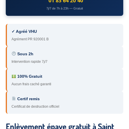
01 83 64 20 40
78
– Yvelines
7j/7 de 7h à 23h — Gratuit
92
– Hauts-de-Seine
93
– Seine-Saint-Denis
✓ Agréé VHU
Agrément PR 920001 B
94
– Val-de-Marne
95
– Val d’Oise
Sous 2h
Intervention rapide 7j/7
91
– Essonne
89
– Yonne
100% Gratuit
Aucun frais caché garanti
60
– Oise
Certif remis
51
– Marne
Certificat de destruction officiel
45
– Loiret
28
– Eure-et-Loir
Enlèvement épave gratuit à Saint