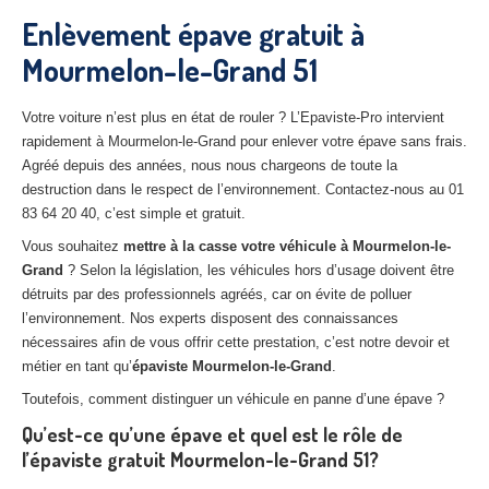
27
– Eure
Enlèvement épave gratuit à
Mourmelon-le-Grand 51
10
– Aube
02
– Aisne
Votre voiture n’est plus en état de rouler ? L’Epaviste-Pro intervient
rapidement à Mourmelon-le-Grand pour enlever votre épave sans frais.
Tous
les secteurs
Agréé depuis des années, nous nous chargeons de toute la
destruction dans le respect de l’environnement. Contactez-nous au 01
CENTRE
VHU AGRÉE
83 64 20 40, c’est simple et gratuit.
Centre
agréé VHU Paris 75 : casse auto avec destruction
Vous souhaitez
mettre à la casse votre véhicule à Mourmelon-le-
Grand
? Selon la législation, les véhicules hors d’usage doivent être
Centre
agréé VHU 77 : casse auto avec destruction
détruits par des professionnels agréés, car on évite de polluer
l’environnement. Nos experts disposent des connaissances
Centre
agréé VHU 78 : casse auto avec destruction
nécessaires afin de vous offrir cette prestation, c’est notre devoir et
métier en tant qu’
épaviste Mourmelon-le-Grand
.
Centre
agréé VHU 91 : casse auto avec destruction
Toutefois, comment distinguer un véhicule en panne d’une épave ?
Centre
agréé VHU 92 : casse auto avec destruction
Qu’est-ce qu’une épave et quel est le rôle de
l’épaviste gratuit Mourmelon-le-Grand 51?
Centre
agréé VHU 93 : casse auto avec destruction