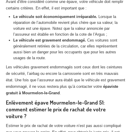
Avant d’être considéré comme une épave, votre véhicule doit remplir
Centre
agréé VHU 94 : casse auto avec destruction
certains critères. En effet, il est important que :
Centre
agréé VHU 95 : casse auto avec destruction
Le véhicule soit économiquement irréparable.
Lorsque la
réparation de l’automobile revient plus chère que sa valeur, la
voiture est une épave. Notez que la valeur annoncée par
DOCUMENTS
À JOINDRE
l’assureur est établie en fonction de la cote de l’Argus ;
Le véhicule est gravement endommagé.
Ces voitures sont
RACHAT
VÉHICULES
généralement retirées de la circulation, car elles représentent
aussi bien un danger pour les occupants que pour les autres
CONTACT
usages de la route.
Les véhicules gravement endommagés sont ceux dont les ceintures
01 83 64 20 40
de sécurité, l’airbag ou encore la carrosserie sont en très mauvais
état. Une fois que l’assureur aura établi que le véhicule est gravement
endommagé, il ne vous restera plus qu’à contacter votre
épaviste
gratuit à Mourmelon-le-Grand
.
Enlèvement épave Mourmelon-le-Grand 51:
comment estimer le prix de rachat de votre
voiture ?
Estimer le prix de rachat de votre voiture n’est pas aussi compliqué