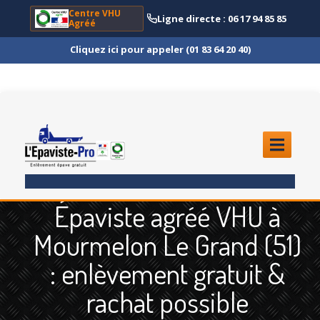
Centre VHU
Ligne directe : 06 17 94 85 85
Agréé
Cliquez ici pour appeler (01 83 64 20 40)
ACCUEIL
Épaviste agréé VHU à
ENLÈVEMENT
ÉPAVE
Mourmelon Le Grand (51)
Quoi
?
: enlèvement gratuit &
Scooter
et Moto
rachat possible
Camion
et Poids Lourd