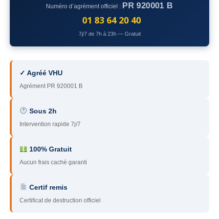
PR 920001 B
Numéro d’agrément officiel :
78
– Yvelines
01 83 64 20 40
92
– Hauts-de-Seine
7j/7 de 7h à 23h — Gratuit
93
– Seine-Saint-Denis
94
– Val-de-Marne
✓ Agréé VHU
Agrément PR 920001 B
95
– Val d’Oise
91
– Essonne
Sous 2h
Intervention rapide 7j/7
89
– Yonne
60
– Oise
100% Gratuit
Aucun frais caché garanti
51
– Marne
Certif remis
45
– Loiret
Certificat de destruction officiel
28
– Eure-et-Loir