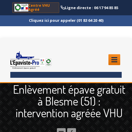
Centre VHU
Ligne directe : 06 17 94 85 85
Agréé
Cliquez ici pour appeler (01 83 64 20 40)
ACCUEIL
Enlèvement épave gratuit
ENLÈVEMENT
ÉPAVE
à Blesme (51) :
Quoi
?
intervention agréée VHU
Scooter
et Moto
Camion
et Poids Lourd