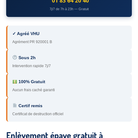
01 83 64 20 40
78
– Yvelines
7j/7 de 7h à 23h — Gratuit
92
– Hauts-de-Seine
93
– Seine-Saint-Denis
✓ Agréé VHU
Agrément PR 920001 B
94
– Val-de-Marne
95
– Val d’Oise
Sous 2h
Intervention rapide 7j/7
91
– Essonne
89
– Yonne
100% Gratuit
Aucun frais caché garanti
60
– Oise
Certif remis
51
– Marne
Certificat de destruction officiel
45
– Loiret
28
– Eure-et-Loir
Enlèvement épave gratuit à