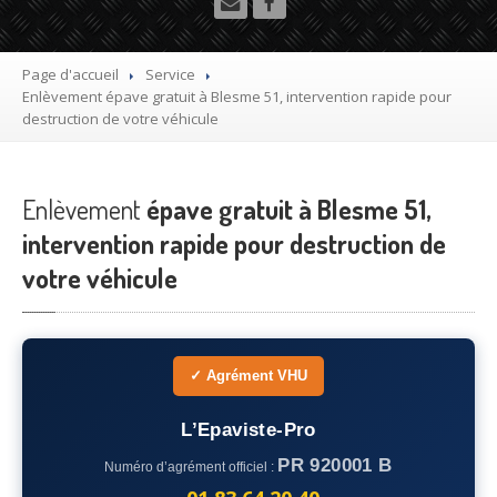
Utilitaire
Démolisseur
agrée VHU gratuit
Page d'accueil
Service
Enlèvement
épave gratuit à Blesme 51, intervention rapide pour
Mettre
à la casse sa voiture
destruction de votre véhicule
Dépollution
de véhicule hors d’usage gratuit
Enlèvement
Recyclage
épave gratuit à Blesme 51,
voiture usagée gratuit
intervention rapide pour destruction de
Destruction
de voiture agréé
votre véhicule
Epaviste
Gratuit
Rachat
voiture accidentée
✓ Agrément VHU
Où
?
L’Epaviste-Pro
75
– Paris
PR 920001 B
Numéro d’agrément officiel :
77
– Seine-et-Marne