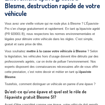
Blesme, destruction rapide de votre
27
– Eure
véhicule
10
– Aube
02
– Aisne
Vous avez une vieille voiture qui ne roule plus à Blesme ? L’Épaviste-
Pro s’en charge gratuitement et rapidement. En tant qu’épaviste agréé
Tous
les secteurs
(PR 920001 B), nous respectons les normes environnementales et
légales pour détruire votre véhicule dans les règles. C’est simple,
CENTRE
VHU AGRÉE
gratuit et sans prise de tête.
Vous souhaitez
mettre à la casse votre véhicule à Blesme
? Selon
Centre
agréé VHU Paris 75 : casse auto avec destruction
la législation, les véhicules hors d’usage doivent être détruits par des
professionnels agréés, car on évite de polluer l’environnement. Nos
Centre
agréé VHU 77 : casse auto avec destruction
experts disposent des connaissances nécessaires afin de vous offrir
Centre
agréé VHU 78 : casse auto avec destruction
cette prestation, c’est notre devoir et métier en tant qu’
épaviste
Blesme
.
Centre
agréé VHU 91 : casse auto avec destruction
Toutefois, comment distinguer un véhicule en panne d’une épave ?
Centre
agréé VHU 92 : casse auto avec destruction
Qu’est-ce qu’une épave et quel est le rôle de
l’épaviste gratuit Blesme 51?
Centre
agréé VHU 93 : casse auto avec destruction
Avant d’être considéré comme une épave, votre véhicule doit remplir