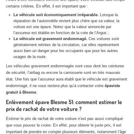
Centre
agréé VHU 94 : casse auto avec destruction
certains critères. En effet, il est important que :
Le véhicule soit économiquement irréparable.
Lorsque la
Centre
agréé VHU 95 : casse auto avec destruction
réparation de l’automobile revient plus chère que sa valeur, la
voiture est une épave. Notez que la valeur annoncée par
DOCUMENTS
À JOINDRE
l’assureur est établie en fonction de la cote de l’Argus ;
Le véhicule est gravement endommagé.
Ces voitures sont
RACHAT
VÉHICULES
généralement retirées de la circulation, car elles représentent
aussi bien un danger pour les occupants que pour les autres
CONTACT
usages de la route.
Les véhicules gravement endommagés sont ceux dont les ceintures
01 83 64 20 40
de sécurité, l’airbag ou encore la carrosserie sont en très mauvais
état. Une fois que l’assureur aura établi que le véhicule est gravement
endommagé, il ne vous restera plus qu’à contacter votre
épaviste
gratuit à Blesme
.
Enlèvement épave Blesme 51: comment estimer le
prix de rachat de votre voiture ?
Estimer le prix de rachat de votre voiture n’est pas aussi compliqué
que vous pouvez le croire. En effet, pour obtenir le juste prix, il est
important de prendre en compte plusieurs éléments, notamment l’âge