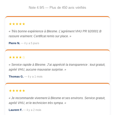
Note 4.9/5 — Plus de 450 avis vérifiés
★★★★★
« Très bonne expérience à Blesme. L’agrément VHU PR 920001 B
rassure vraiment. Certificat remis sur place. »
Pierre N.
— il y a 5 jours
★★★★☆
« Service rapide à Blesme. J’ai apprécié la transparence : tout gratuit,
agréé VHU, aucune mauvaise surprise. »
Thomas G.
— il y a 1 mois
★★★★★
« Je recommande vivement à Blesme et ses environs. Service gratuit,
agréé VHU, et le technicien très sympa. »
Laurent F.
— il y a 2 mois