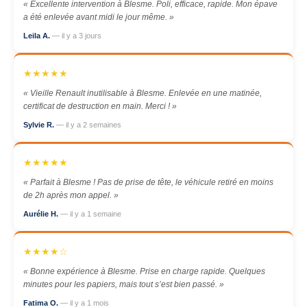
« Excellente intervention à Blesme. Poli, efficace, rapide. Mon épave
a été enlevée avant midi le jour même. »
Leila A.
— il y a 3 jours
★★★★★
« Vieille Renault inutilisable à Blesme. Enlevée en une matinée,
certificat de destruction en main. Merci ! »
Sylvie R.
— il y a 2 semaines
★★★★★
« Parfait à Blesme ! Pas de prise de tête, le véhicule retiré en moins
de 2h après mon appel. »
Aurélie H.
— il y a 1 semaine
★★★★☆
« Bonne expérience à Blesme. Prise en charge rapide. Quelques
minutes pour les papiers, mais tout s’est bien passé. »
Fatima O.
— il y a 1 mois