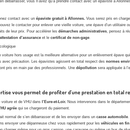
 en débarrasser, vous n’avez qu’à prendre contact avec un épaviste à Allonnes
renez contact avec un
épaviste gratuit à Allonnes.
Vous serez pris en charg
ouvez le contacter pour enlever une vieille voiture, une épave d’un utilitaire 
its de leur prix. Pour accélérer les
démarches administratives
, pensez à ré
attestation d’assurance
et le
certificat de non-gage
.
cologique
 voiture hors usage est la meilleure alternative pour un enlèvement épave qu
 avec précaution. Les épavistes agissent en total respect des
normes envi
eront pris en main par des professionnels. Une
dépollution
sera appliquée à l’e
rtise vous permet de profiter d’une prestation en total r
e voiture et de VHU dans
l’Eure-et-Loir.
Nous intervenons dans le département
VHU agrée
qui se chargeront du paiement.
fait normal de s’en débarrasser et de les envoyer dans un
casse automobile
.
ions envoyer une dépanneuse chez vous rapidement pour les
véhicules en fin
en charger même pour un gros camion, une caravane ou même un bus de plusie