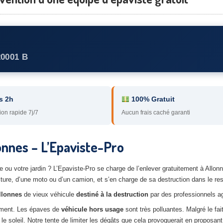
20001 B
s 2h
100% Gratuit
ion rapide 7j/7
Aucun frais caché garanti
onnes – L’Epaviste-Pro
ou votre jardin ? L’Epaviste-Pro se charge de l’enlever gratuitement à Allonn
iture, d’une moto ou d’un camion, et s’en charge de sa destruction dans le re
llonnes
de vieux véhicule
destiné à la destruction
par des professionnels a
nement. Les épaves de
véhicule hors usage
sont très polluantes. Malgré le fai
e soleil. Notre tente de limiter les dégâts que cela provoquerait en proposant