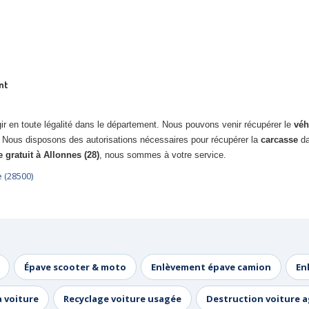
nt
r en toute légalité dans le département. Nous pouvons venir récupérer le
véh
.
Nous disposons des autorisations nécessaires pour récupérer la
carcasse
da
e gratuit à Allonnes (28)
, nous sommes à votre service.
e (28500)
Épave scooter & moto
Enlèvement épave camion
En
a voiture
Recyclage voiture usagée
Destruction voiture 