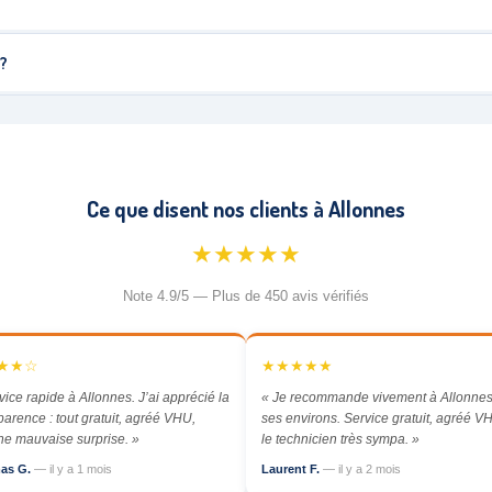
 ?
Ce que disent nos clients à Allonnes
★★★★★
Note 4.9/5 — Plus de 450 avis vérifiés
★★☆
★★★★★
vice rapide à Allonnes. J’ai apprécié la
« Je recommande vivement à Allonnes
parence : tout gratuit, agréé VHU,
ses environs. Service gratuit, agréé VH
e mauvaise surprise. »
le technicien très sympa. »
as G.
— il y a 1 mois
Laurent F.
— il y a 2 mois