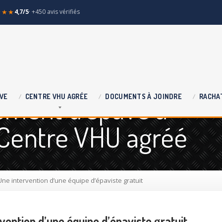
★★★
4,7/5
· +450 avis vérifiés
ement d'épave à
VE
CENTRE
VHU AGRÉE
DOCUMENTS
À JOINDRE
RACHA
 Centre VHU agréé
ne intervention d’une équipe d’épaviste gratuit
vention d’une équipe d’épaviste gratuit