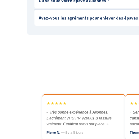
Où se situe votre épave à Allonnes ?
Avez-vous les agréments pour enlever des épaves
★★★★★
★★
« Très bonne expérience à Allonnes.
« Ser
L’agrément VHU PR 920001 B rassure
trans
vraiment. Certificat remis sur place. »
aucun
Pierre N.
— il y a 5 jours
Thom