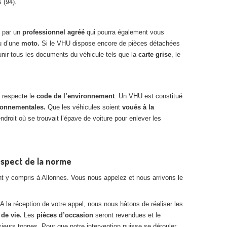
 (94).
e par un
professionnel agréé
qui pourra également vous
ou d’une
moto.
Si le VHU dispose encore de pièces détachées
unir tous les documents du véhicule tels que la
carte grise
, le
i respecte le
code de l’environnement
. Un VHU est constitué
ronnementales.
Que les véhicules soient
voués à la
ndroit où se trouvait l’épave de voiture pour enlever les
espect de la norme
 y compris à Allonnes. Vous nous appelez et nous arrivons le
 A la réception de votre appel, nous nous hâtons de réaliser les
 de vie.
Les
pièces d’occasion
seront revendues et le
urs tonnes. Pour que notre intervention puisse se dérouler