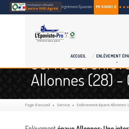
Certification officielle
Agrément Épaviste :
★★
PR 920001 B
Centre VHU Agréé
Service d'enlèv
ACCUEIL
ENLÈVEMENT
ÉPA
Allonnes (28) -
Page d'accueil
Service
Enlèvement
épave Allonnes: U
Enlèvement
épave Allonnes: Une inter