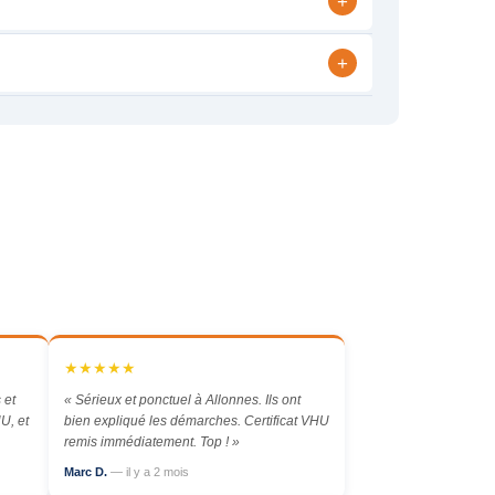
+
+
★★★★★
 et
« Sérieux et ponctuel à Allonnes. Ils ont
U, et
bien expliqué les démarches. Certificat VHU
remis immédiatement. Top ! »
Marc D.
— il y a 2 mois