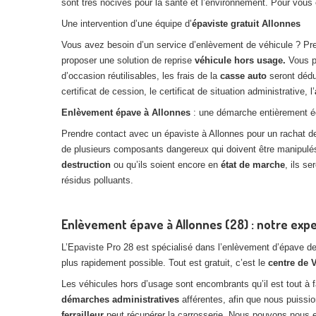
sont très nocives pour la santé et l’environnement. Pour vous
Une intervention d’une équipe d’
épaviste gratuit Allonnes
Vous avez besoin d’un service d’enlèvement de véhicule ? P
proposer une solution de reprise
véhicule hors usage.
Vous p
d’occasion réutilisables, les frais de la
casse auto
seront dédu
certificat de cession, le certificat de situation administrative, l’
Enlèvement épave à Allonnes
: une démarche entièrement é
Prendre contact avec un épaviste à Allonnes pour un rachat de
de plusieurs composants dangereux qui doivent être manipulés
destruction
ou qu’ils soient encore en
état de marche
, ils s
résidus polluants.
Enlèvement épave à Allonnes (28) : notre expe
L’Epaviste Pro 28 est spécialisé dans l’enlèvement d’épave d
plus rapidement possible. Tout est gratuit, c’est le
centre de 
Les véhicules hors d’usage sont encombrants qu’il est tout à 
démarches administratives
afférentes, afin que nous puiss
ferrailleur
peut récupérer la carrosserie. Nous pouvons nous 