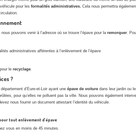
véhicule pour les
formalités administratives.
Cela nous permettra également
irculation.
ionnement
, nous pouvons venir à l’adresse où se trouve l’épave pour la
remorquer
. Pou
tés administratives afférentes à l’enlèvement de l’épave
pour le
recyclage
.
ices ?
e département d’Eure-et-Loir ayant une
épave de voiture
dans leur jardin ou l
brûlées, pour qu’elles ne polluent pas la ville. Nous pouvons également int
devez nous fournir un document attestant l’identité du véhicule.
7 pour tout enlèvement d’épave
chez vous en moins de 45 minutes.