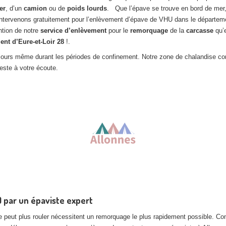
er
, d’un
camion
ou de
poids lourds
. Que l’épave se trouve en bord de mer,
s intervenons gratuitement pour l’enlèvement d’épave de VHU dans le départ
ntion de notre
service d’enlèvement
pour le
remorquage
de la
carcasse
qu’
ent d’Eure-et-Loir
28
!.
es jours même durant les périodes de confinement. Notre zone de chalandise co
reste à votre écoute.
 par un épaviste expert
 peut plus rouler nécessitent un remorquage le plus rapidement possible. C