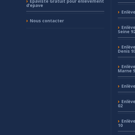
Epaviste
Gratuit pour enlèvement
d’epave
Enlèv
Nous
contacter
Enlèv
Seine 9
Enlèv
Denis 9
Enlèv
Marne 
Enlèv
Enlèv
02
Enlèv
10