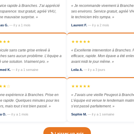
vice rapide à Branches. J’ai apprécié
« Je recommande vivement à Branches
ansparence: tout gratuit, agréé VHU,
ses environs. Service gratuit, agréé VH
e mauvaise surprise. »
le technicien très sympa. »
as G.
— il y a 1 mois
Laurent F.
— il y a 2 mois
★★★
★★★★★
icule sans carte grise enlevé à
« Excellente intervention à Branches. P
hes sans aucun problème. L’équipe a
efficace, rapide. Mon épave a été enl
é une solution. Vraiment pro. »
avant midi le jour même. »
med K.
— il y a 1 semaine
Leila A.
— il y a 3 jours
★★☆
★★★★★
ne expérience à Branches. Prise en
« J’avais une vieille Peugeot à Branch
e rapide. Quelques minutes pour les
L’équipe est venue le lendemain matin,
rs, mais tout s’est bien passé. »
s’est passé parfaitement. »
a O.
— il y a 1 mois
Sophie M.
— il y a 1 semaine
✎ Laisser un avis