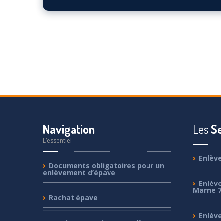
Voir sur la carte ↗
Navigation
Les
Se
L’essentiel
Enlèv
Documents
obligatoires pour un
enlèvement d’épave
Enlèv
Marne 
Rachat
épave
Enlèv