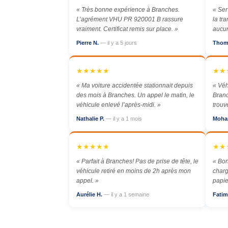
« Très bonne expérience à Branches.
« Ser
L’agrément VHU PR 920001 B rassure
la tr
vraiment. Certificat remis sur place. »
aucun
Pierre N.
— il y a 5 jours
Thom
★★★★★
★★
« Ma voiture accidentée stationnait depuis
« Véh
des mois à Branches. Un appel le matin, le
Branc
véhicule enlevé l’après-midi. »
trouv
Nathalie P.
— il y a 1 mois
Moha
★★★★★
★★
« Parfait à Branches! Pas de prise de tête, le
« Bon
véhicule retiré en moins de 2h après mon
charg
appel. »
papie
Aurélie H.
— il y a 1 semaine
Fatim