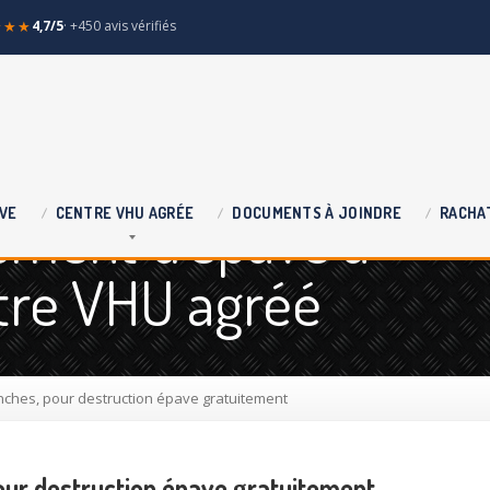
★★★
4,7/5
· +450 avis vérifiés
ement d'épave à
VE
CENTRE
VHU AGRÉE
DOCUMENTS
À JOINDRE
RACHA
tre VHU agréé
ches, pour destruction épave gratuitement
ur destruction épave gratuitement