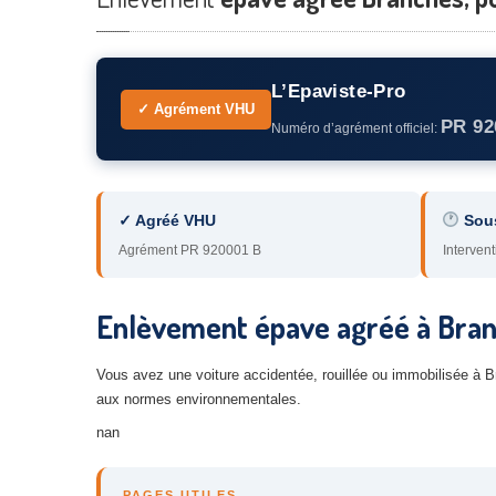
L’Epaviste-Pro
✓ Agrément VHU
PR 92
Numéro d’agrément officiel:
✓ Agréé VHU
Sou
Agrément PR 920001 B
Intervent
Enlèvement épave agréé à Branc
Vous avez une voiture accidentée, rouillée ou immobilisée à 
aux normes environnementales.
nan
PAGES UTILES