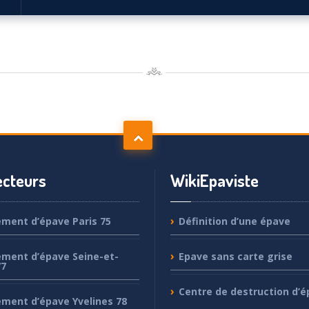
cteurs
WikiEpaviste
ement
d’épave Paris 75
Définition
d’une épave
ement
d’épave Seine-et-
Epave
sans carte grise
77
Centre
de destruction d’é
ement
d’épave Yvelines 78