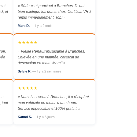
 et
« Sérieux et ponctuel à Branches. Ils ont
U, et
bien expliqué les démarches. Certificat VHU
remis immédiatement. Top! »
Marc D.
— il y a 2 mois
★★★★★
oli,
« Vieille Renault inutilisable à Branches.
evée
Enlevée en une matinée, certificat de
destruction en main. Merci! »
Sylvie R.
— il y a 2 semaines
★★★★★
es.
« Kamel est venu à Branches, il a récupéré
 tout
mon véhicule en moins d’une heure.
Service impeccable et 100% gratuit. »
Kamel S.
— il y a 3 jours