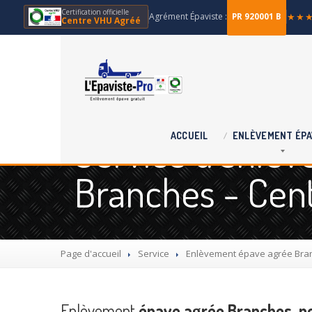
Certification officielle
Agrément Épaviste :
★★
PR 920001 B
Centre VHU Agréé
Service d'enlèv
ACCUEIL
ENLÈVEMENT
ÉPA
Branches - Cen
Page d'accueil
Service
Enlèvement
épave agrée Bran
Enlèvement
épave agrée Branches, po