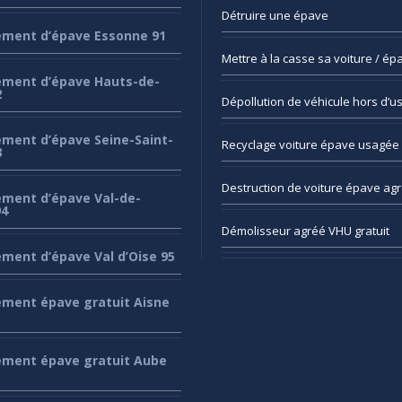
Détruire
une épave
ement
d’épave Essonne 91
Mettre
à la casse sa voiture / ép
ement
d’épave Hauts-de-
2
Dépollution
de véhicule hors d’u
ement
d’épave Seine-Saint-
Recyclage
voiture épave usagée 
3
Destruction
de voiture épave ag
ement
d’épave Val-de-
94
Démolisseur
agréé VHU gratuit
ement
d’épave Val d’Oise 95
ement
épave gratuit Aisne
ement
épave gratuit Aube