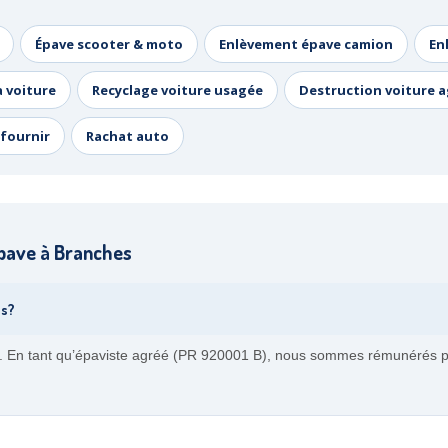
Épave scooter & moto
Enlèvement épave camion
En
a voiture
Recyclage voiture usagée
Destruction voiture 
fournir
Rachat auto
pave à Branches
es?
is. En tant qu’épaviste agréé (PR 920001 B), nous sommes rémunérés pa