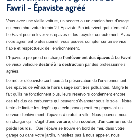
Favril – Épaviste agréé
27
– Eure
10
– Aube
Vous avez une vieille voiture, un scooter ou un camion hors d’usage
qui encombre votre terrain ? L’Epaviste-Pro intervient gratuitement à
02
– Aisne
Le Favril pour enlever vos épaves et les recycler correctement. Avec
notre agrément professionnel, vous pouvez compter sur un service
Tous
les secteurs
fiable et respectueux de l’environnement.
CENTRE
VHU AGRÉE
L’Epaviste-pro prend en charge
l’enlèvement des épaves à Le Favril
de vieux véhicule
destiné à la destruction
par des professionnels
Centre
agréé VHU Paris 75 : casse auto avec destruction
agrées.
Le métier d’épaviste contribue à la préservation de l’environnement.
Centre
agréé VHU 77 : casse auto avec destruction
Les épaves de
véhicule hors usage
sont très polluantes. Malgré le
Centre
agréé VHU 78 : casse auto avec destruction
fait qu’ils ne fonctionnent plus, leurs réservoirs contiennent encore
des résidus de carburants qui peuvent s’évaporer sous le soleil. Notre
Centre
agréé VHU 91 : casse auto avec destruction
tente de limiter les dégâts que cela provoquerait en proposant un
service d’enlèvement d’épaves à gratuit à ville. Nous pouvons nous
Centre
agréé VHU 92 : casse auto avec destruction
en charger qu’il s’agit d’une
voiture
, d’un
scooter
, d’un
camion
ou de
poids lourds
. Que l’épave se trouve en bord de mer, dans votre
Centre
agréé VHU 93 : casse auto avec destruction
garage ou dans votre jardin, n’hésitez pas à nous appeler, nous