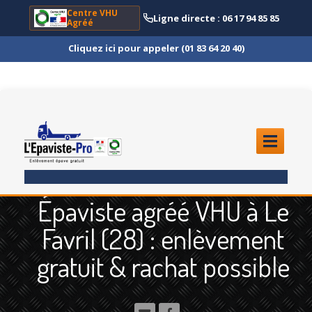
Centre VHU
Ligne directe : 06 17 94 85 85
Agréé
Cliquez ici pour appeler (01 83 64 20 40)
ACCUEIL
Épaviste agréé VHU à Le
ENLÈVEMENT
ÉPAVE
Favril (28) : enlèvement
Quoi
?
gratuit & rachat possible
Scooter
et Moto
Camion
et Poids Lourd