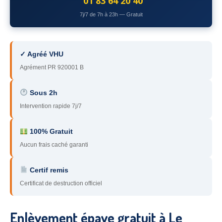
01 83 64 20 40
78
– Yvelines
7j/7 de 7h à 23h — Gratuit
92
– Hauts-de-Seine
93
– Seine-Saint-Denis
✓ Agréé VHU
Agrément PR 920001 B
94
– Val-de-Marne
95
– Val d’Oise
Sous 2h
Intervention rapide 7j/7
91
– Essonne
89
– Yonne
100% Gratuit
Aucun frais caché garanti
60
– Oise
Certif remis
51
– Marne
Certificat de destruction officiel
45
– Loiret
28
– Eure-et-Loir
Enlèvement épave gratuit à Le