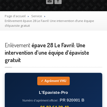
Utilitaire
Démolisseur
agrée VHU gratuit
Page d'accueil
Service
Enlèvement
épave 28 Le Favril: Une intervention d’une équipe
Mettre
à la casse sa voiture
d’épaviste gratuit
Dépollution
de véhicule hors d’usage gratuit
Enlèvement
Recyclage
épave 28 Le Favril: Une
voiture usagée gratuit
intervention d’une équipe d’épaviste
Destruction
de voiture agréé
gratuit
Epaviste
Gratuit
Rachat
voiture accidentée
✓ Agrément VHU
Où
?
L’Epaviste-Pro
75
– Paris
PR 920001 B
Numéro d’agrément officiel :
77
– Seine-et-Marne