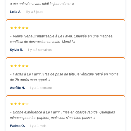
a été enlevée avant midi le jour même. »
Leila A.
— il y a 3 jours
★★★★★
« Vieille Renault inutilisable à Le Favril. Enlevée en une matinée,
certificat de destruction en main. Merci ! »
Sylvie R.
— il y a 2 semaines
★★★★★
« Parfait à Le Favril ! Pas de prise de tête, le véhicule retiré en moins
de 2h après mon appel. »
Aurélie H.
— il y a 1 semaine
★★★★☆
« Bonne expérience à Le Favril. Prise en charge rapide. Quelques
minutes pour les papiers, mais tout s’est bien passé. »
Fatima O.
— il y a 1 mois