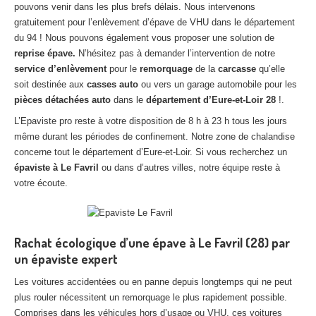
pouvons venir dans les plus brefs délais. Nous intervenons
Centre
agréé VHU 94 : casse auto avec destruction
gratuitement pour l’enlèvement d’épave de VHU dans le département
du 94 ! Nous pouvons également vous proposer une solution de
Centre
agréé VHU 95 : casse auto avec destruction
reprise épave.
N’hésitez pas à demander l’intervention de notre
service d’enlèvement
pour le
remorquage
de la
carcasse
qu’elle
DOCUMENTS
À JOINDRE
soit destinée aux
casses auto
ou vers un garage automobile pour les
RACHAT
VÉHICULES
pièces détachées auto
dans le
département d’Eure-et-Loir
28
!.
L’Epaviste pro reste à votre disposition de 8 h à 23 h tous les jours
CONTACT
même durant les périodes de confinement. Notre zone de chalandise
concerne tout le département d’Eure-et-Loir. Si vous recherchez un
01 83 64 20 40
épaviste à Le Favril
ou dans d’autres villes, notre équipe reste à
votre écoute.
Rachat écologique d’une épave à Le Favril (28) par
un épaviste expert
Les voitures accidentées ou en panne depuis longtemps qui ne peut
plus rouler nécessitent un remorquage le plus rapidement possible.
Comprises dans les véhicules hors d’usage ou VHU, ces voitures