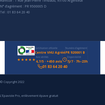
Adresse : 1 Rue Jean-Pierre Timbaud, 95100 Argenteuil
N° d’agrément : PR 9500005 D
Tel : 01 83 64 20 40
Certification officielle
Numéro d'agrément
Centre VHU Agréé
PR 920001 B
Avis vérifiés
Disponibilité
★★★★★
4,7/5 · +450 avis
7j/7 · 7h–23h
01 83 64 20 40
© Copyright 2022
L'Epaviste Pro, enlèvement épave gratuit