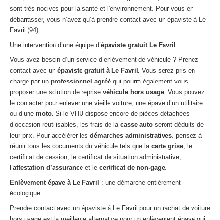
sont très nocives pour la santé et l’environnement. Pour vous en
débarrasser, vous n’avez qu’à prendre contact avec un épaviste à Le
Favril (94).
Une intervention d’une équipe d’
épaviste gratuit Le Favril
Vous avez besoin d’un service d’enlèvement de véhicule ? Prenez
contact avec un
épaviste gratuit à Le Favril.
Vous serez pris en
charge par un
professionnel agréé
qui pourra également vous
proposer une solution de reprise
véhicule hors usage.
Vous pouvez
le contacter pour enlever une vieille voiture, une épave d’un utilitaire
ou d’une
moto.
Si le VHU dispose encore de pièces détachées
d’occasion réutilisables, les frais de la
casse auto
seront déduits de
leur prix. Pour accélérer les
démarches administratives
, pensez à
réunir tous les documents du véhicule tels que la
carte grise
, le
certificat de cession, le certificat de situation administrative,
l’
attestation d’assurance
et le
certificat de non-gage
.
Enlèvement épave à Le Favril
: une démarche entièrement
écologique
Prendre contact avec un épaviste à Le Favril pour un rachat de voiture
hors usage est la meilleure alternative pour un enlèvement épave qui