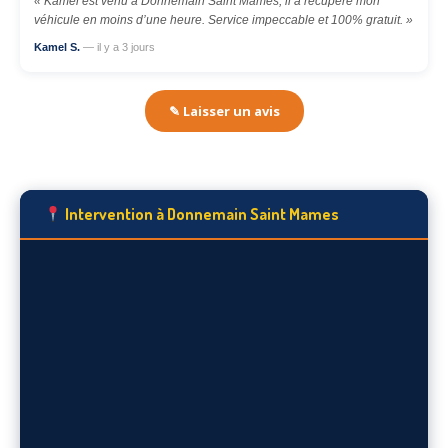
« Kamel est venu à Donnemain Saint Mames, il a récupéré mon
véhicule en moins d’une heure. Service impeccable et 100% gratuit. »
Kamel S.
— il y a 3 jours
✎ Laisser un avis
Intervention à Donnemain Saint Mames