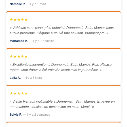
Nathalie P.
— il y a 1 mois
★★★★★
« Véhicule sans carte grise enlevé à Donnemain Saint Mames sans
aucun problème. L’équipe a trouvé une solution. Vraiment pro. »
Mohamed K.
— il y a 1 semaine
★★★★★
« Excellente intervention à Donnemain Saint Mames. Poli, efficace,
rapide. Mon épave a été enlevée avant midi le jour même. »
Leila A.
— il y a 3 jours
★★★★★
« Vieille Renault inutilisable à Donnemain Saint Mames. Enlevée en
une matinée, certificat de destruction en main. Merci ! »
Sylvie R.
— il y a 2 semaines