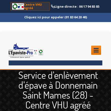
Centre VHU
Ligne directe : 06 17 94 85 85
Agréé
Cliquez ici pour appeler (01 83 64 20 40)
ACCUEIL
Service d'enlèvement
ENLÈVEMENT
ÉPAVE
d'épave à Donnemain
Quoi
?
Saint Mames (28) -
Scooter
et Moto
Centre VHU agréé
Camion
et Poids Lourd