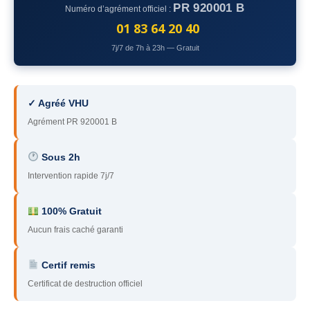
PR 920001 B
Numéro d’agrément officiel :
78
– Yvelines
01 83 64 20 40
92
– Hauts-de-Seine
7j/7 de 7h à 23h — Gratuit
93
– Seine-Saint-Denis
94
– Val-de-Marne
✓ Agréé VHU
Agrément PR 920001 B
95
– Val d’Oise
91
– Essonne
Sous 2h
Intervention rapide 7j/7
89
– Yonne
60
– Oise
100% Gratuit
Aucun frais caché garanti
51
– Marne
Certif remis
45
– Loiret
Certificat de destruction officiel
28
– Eure-et-Loir