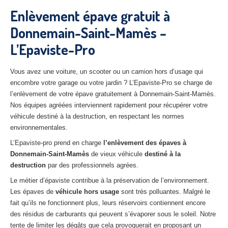
27
– Eure
Enlèvement épave gratuit à
Donnemain-Saint-Mamès –
10
– Aube
L’Epaviste-Pro
02
– Aisne
Tous
les secteurs
Vous avez une voiture, un scooter ou un camion hors d’usage qui
encombre votre garage ou votre jardin ? L’Epaviste-Pro se charge de
CENTRE
VHU AGRÉE
l’enlèvement de votre épave gratuitement à Donnemain-Saint-Mamès.
Nos équipes agréées interviennent rapidement pour récupérer votre
Centre
agréé VHU Paris 75 : casse auto avec destruction
véhicule destiné à la destruction, en respectant les normes
environnementales.
Centre
agréé VHU 77 : casse auto avec destruction
L’Epaviste-pro prend en charge
l’enlèvement des épaves à
Donnemain-Saint-Mamès
Centre
agréé VHU 78 : casse auto avec destruction
de vieux véhicule
destiné à la
destruction
par des professionnels agrées.
Centre
agréé VHU 91 : casse auto avec destruction
Le métier d’épaviste contribue à la préservation de l’environnement.
Les épaves de
véhicule hors usage
sont très polluantes. Malgré le
Centre
agréé VHU 92 : casse auto avec destruction
fait qu’ils ne fonctionnent plus, leurs réservoirs contiennent encore
des résidus de carburants qui peuvent s’évaporer sous le soleil. Notre
Centre
agréé VHU 93 : casse auto avec destruction
tente de limiter les dégâts que cela provoquerait en proposant un