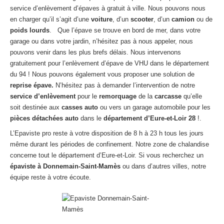
Centre
agréé VHU 94 : casse auto avec destruction
service d’enlèvement d’épaves à gratuit à ville. Nous pouvons nous
en charger qu’il s’agit d’une
voiture
, d’un
scooter
, d’un
camion
ou de
Centre
agréé VHU 95 : casse auto avec destruction
poids lourds
. Que l’épave se trouve en bord de mer, dans votre
garage ou dans votre jardin, n’hésitez pas à nous appeler, nous
DOCUMENTS
À JOINDRE
pouvons venir dans les plus brefs délais. Nous intervenons
gratuitement pour l’enlèvement d’épave de VHU dans le département
RACHAT
VÉHICULES
du 94 ! Nous pouvons également vous proposer une solution de
reprise épave.
N’hésitez pas à demander l’intervention de notre
CONTACT
service d’enlèvement
pour le
remorquage
de la
carcasse
qu’elle
soit destinée aux
casses auto
ou vers un garage automobile pour les
01 83 64 20 40
pièces détachées auto
dans le
département d’Eure-et-Loir
28
!.
L’Epaviste pro reste à votre disposition de 8 h à 23 h tous les jours
même durant les périodes de confinement. Notre zone de chalandise
concerne tout le département d’Eure-et-Loir. Si vous recherchez un
épaviste à Donnemain-Saint-Mamès
ou dans d’autres villes, notre
équipe reste à votre écoute.