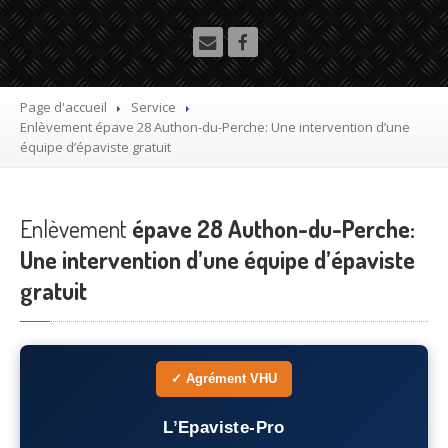
Utilitaire
Démolisseur
agrée VHU gratuit
Mettre
à la casse sa voiture
Page d'accueil
Service
Enlèvement
épave 28 Authon-du-Perche: Une intervention d’une
Dépollution
de véhicule hors d’usage gratuit
équipe d’épaviste gratuit
Recyclage
voiture usagée gratuit
Enlèvement
Destruction
épave 28 Authon-du-Perche:
de voiture agréé
Une intervention d’une équipe d’épaviste
Epaviste
Gratuit
gratuit
Rachat
voiture accidentée
Où
?
✓ Agrément VHU
75
– Paris
L’Epaviste-Pro
77
– Seine-et-Marne