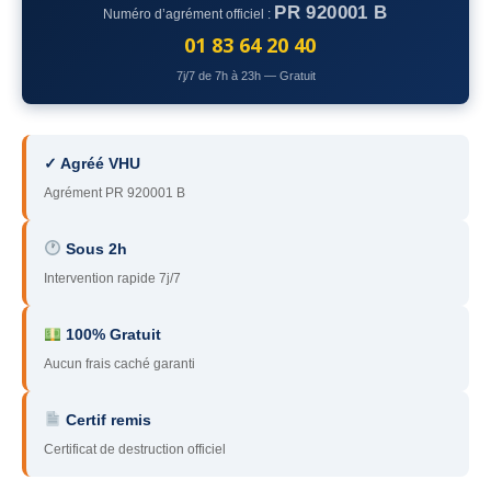
PR 920001 B
Numéro d’agrément officiel :
78
– Yvelines
01 83 64 20 40
92
– Hauts-de-Seine
7j/7 de 7h à 23h — Gratuit
93
– Seine-Saint-Denis
94
– Val-de-Marne
✓ Agréé VHU
Agrément PR 920001 B
95
– Val d’Oise
91
– Essonne
Sous 2h
Intervention rapide 7j/7
89
– Yonne
60
– Oise
100% Gratuit
Aucun frais caché garanti
51
– Marne
Certif remis
45
– Loiret
Certificat de destruction officiel
28
– Eure-et-Loir