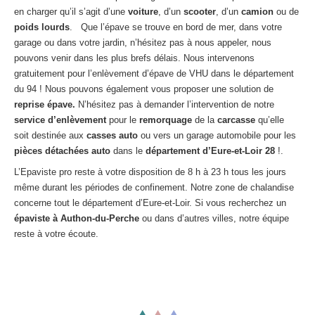
Centre
agréé VHU 94 : casse auto avec destruction
en charger qu’il s’agit d’une
voiture
, d’un
scooter
, d’un
camion
ou de
poids lourds
. Que l’épave se trouve en bord de mer, dans votre
Centre
agréé VHU 95 : casse auto avec destruction
garage ou dans votre jardin, n’hésitez pas à nous appeler, nous
pouvons venir dans les plus brefs délais. Nous intervenons
DOCUMENTS
À JOINDRE
gratuitement pour l’enlèvement d’épave de VHU dans le département
du 94 ! Nous pouvons également vous proposer une solution de
RACHAT
VÉHICULES
reprise épave.
N’hésitez pas à demander l’intervention de notre
service d’enlèvement
pour le
remorquage
de la
carcasse
qu’elle
CONTACT
soit destinée aux
casses auto
ou vers un garage automobile pour les
pièces détachées auto
dans le
département d’Eure-et-Loir
28
!.
01 83 64 20 40
L’Epaviste pro reste à votre disposition de 8 h à 23 h tous les jours
même durant les périodes de confinement. Notre zone de chalandise
concerne tout le département d’Eure-et-Loir. Si vous recherchez un
épaviste à Authon-du-Perche
ou dans d’autres villes, notre équipe
reste à votre écoute.