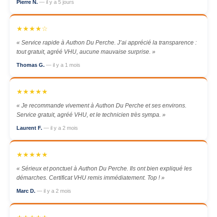
Pierre N.
— il y a 5 jours
★★★★☆
« Service rapide à Authon Du Perche. J’ai apprécié la transparence :
tout gratuit, agréé VHU, aucune mauvaise surprise. »
Thomas G.
— il y a 1 mois
★★★★★
« Je recommande vivement à Authon Du Perche et ses environs.
Service gratuit, agréé VHU, et le technicien très sympa. »
Laurent F.
— il y a 2 mois
★★★★★
« Sérieux et ponctuel à Authon Du Perche. Ils ont bien expliqué les
démarches. Certificat VHU remis immédiatement. Top ! »
Marc D.
— il y a 2 mois