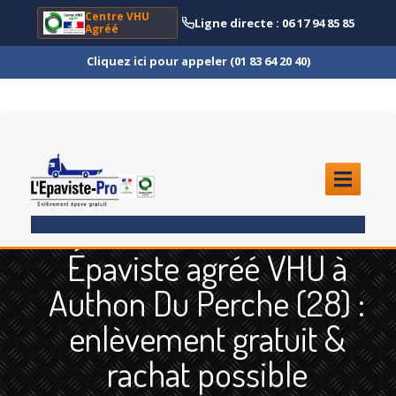
Centre VHU
Ligne directe : 06 17 94 85 85
Agréé
Cliquez ici pour appeler (01 83 64 20 40)
ACCUEIL
Épaviste agréé VHU à
ENLÈVEMENT
ÉPAVE
Authon Du Perche (28) :
Quoi
?
enlèvement gratuit &
Scooter
et Moto
rachat possible
Camion
et Poids Lourd