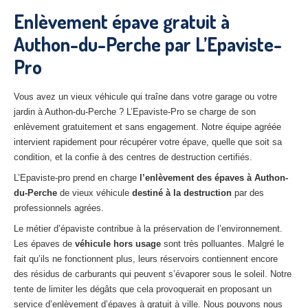
27
– Eure
Enlèvement épave gratuit à
Authon-du-Perche par L’Epaviste-
10
– Aube
Pro
02
– Aisne
Tous
les secteurs
Vous avez un vieux véhicule qui traîne dans votre garage ou votre
jardin à Authon-du-Perche ? L’Epaviste-Pro se charge de son
CENTRE
VHU AGRÉE
enlèvement gratuitement et sans engagement. Notre équipe agréée
intervient rapidement pour récupérer votre épave, quelle que soit sa
Centre
agréé VHU Paris 75 : casse auto avec destruction
condition, et la confie à des centres de destruction certifiés.
L’Epaviste-pro prend en charge
l’enlèvement des épaves à Authon-
Centre
agréé VHU 77 : casse auto avec destruction
du-Perche
de vieux véhicule
destiné à la destruction
par des
professionnels agrées.
Centre
agréé VHU 78 : casse auto avec destruction
Le métier d’épaviste contribue à la préservation de l’environnement.
Centre
agréé VHU 91 : casse auto avec destruction
Les épaves de
véhicule hors usage
sont très polluantes. Malgré le
fait qu’ils ne fonctionnent plus, leurs réservoirs contiennent encore
Centre
agréé VHU 92 : casse auto avec destruction
des résidus de carburants qui peuvent s’évaporer sous le soleil. Notre
tente de limiter les dégâts que cela provoquerait en proposant un
Centre
agréé VHU 93 : casse auto avec destruction
service d’enlèvement d’épaves à gratuit à ville. Nous pouvons nous