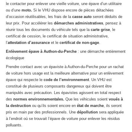
le contacter pour enlever une vieille voiture, une épave d’un utilitaire
ou d’une
moto.
Si le VHU dispose encore de pièces détachées
d’occasion réutilisables, les frais de la
casse auto
seront déduits de
leur prix. Pour accélérer les
démarches administratives
, pensez à
réunir tous les documents du véhicule tels que la
carte grise
, le
certificat de cession, le certificat de situation administrative,
l’
attestation d’assurance
et le
certificat de non-gage
.
Enlèvement épave à Authon-du-Perche
: une démarche entièrement
écologique
Prendre contact avec un épaviste à Authon-du-Perche pour un rachat
de voiture hors usage est la meilleure alternative pour un enlèvement
épave qui respecte le
code de l’environnement
. Un VHU est
constitué de plusieurs composants dangereux qui doivent être
manipulés avec précaution. Les épavistes agissent en total respect
des
normes environnementales.
Que les véhicules soient
voués à
la destruction
ou qu’ils soient encore en
état de marche
, ils seront
pris en main par des professionnels. Une
dépollution
sera appliquée
à l’endroit où se trouvait l’épave de voiture pour enlever les résidus
polluants.