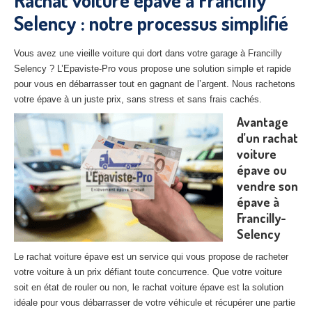
Rachat voiture épave à Francilly
27
– Eure
Selency : notre processus simplifié
10
– Aube
Vous avez une vieille voiture qui dort dans votre garage à Francilly
02
– Aisne
Selency ? L’Epaviste-Pro vous propose une solution simple et rapide
pour vous en débarrasser tout en gagnant de l’argent. Nous rachetons
Tous
les secteurs
votre épave à un juste prix, sans stress et sans frais cachés.
Avantage
CENTRE
VHU AGRÉE
d’un rachat
voiture
Centre
agréé VHU Paris 75 : casse auto avec destruction
épave ou
Centre
agréé VHU 77 : casse auto avec destruction
vendre son
épave à
Centre
agréé VHU 78 : casse auto avec destruction
Francilly-
Selency
Centre
agréé VHU 91 : casse auto avec destruction
Le rachat voiture épave est un service qui vous propose de racheter
Centre
agréé VHU 92 : casse auto avec destruction
votre voiture à un prix défiant toute concurrence. Que votre voiture
soit en état de rouler ou non, le rachat voiture épave est la solution
Centre
agréé VHU 93 : casse auto avec destruction
idéale pour vous débarrasser de votre véhicule et récupérer une partie