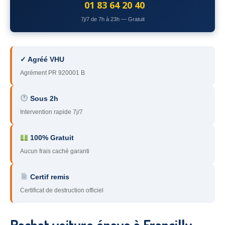
01 83 64 20 40
78
– Yvelines
7j/7 de 7h à 23h — Gratuit
92
– Hauts-de-Seine
93
– Seine-Saint-Denis
✓ Agréé VHU
94
– Val-de-Marne
Agrément PR 920001 B
95
– Val d’Oise
Sous 2h
Intervention rapide 7j/7
91
– Essonne
89
– Yonne
100% Gratuit
Aucun frais caché garanti
60
– Oise
51
– Marne
Certif remis
Certificat de destruction officiel
45
– Loiret
28
– Eure-et-Loir