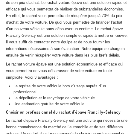
de son prix d’achat. Le rachat voiture épave est une solution rapide et
Centre
agréé VHU 94 : casse auto avec destruction
efficace qui vous permettra de réaliser de substantielles économies.
En effet, le rachat vous permettra de récupérer jusqu’à 70% du prix
Centre
agréé VHU 95 : casse auto avec destruction
d’achat de votre voiture. De quoi vous permettre de financer l’achat
d’un nouveau véhicule sans débourser un centime. Le rachat épave
DOCUMENTS
À JOINDRE
Francilly-Selency est une solution simple et rapide à mettre en œuvre,
il vous suffit de contacter notre équipe et de nous fournir les
RACHAT
VÉHICULES
informations nécessaires à son évaluation. Notre équipe se chargera
CONTACT
ensuite de venir récupérer votre voiture dans les plus brefs délais.
Le rachat voiture épave est une solution économique et efficace qui
01 83 64 20 40
vous permettra de vous débarrasser de votre voiture en toute
simplicité. Voici 3 avantages :
La reprise de votre véhicule hors d’usage auprès d’un
professionnel
La dépollution et le recyclage de votre véhicule
Une estimation gratuite de votre véhicule
Choisir un professionnel du rachat d’épave Francilly-Selency
Le rachat d’épave Francilly-Selency est une activité qui nécessite une
bonne connaissance du marché de l’automobile et de ses différents
acteurs. De ce fait, il est recommandé de choisir un professionnel du