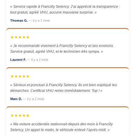
« Service rapide à Francilly Selency. J’ai apprécié la transparence :
tout gratuit, agréé VHU, aucune mauvaise surprise. »
Thomas G.
— il y a 1 mois
★★★★★
« Je recommande vivement à Francilly Selency et ses environs.
Service gratuit, agréé VHU, et le technicien très sympa. »
Laurent F.
— il y a 2 mois
★★★★★
« Sérieux et ponctuel à Francilly Selency. Ils ont bien expliqué les
démarches. Certificat VHU remis immédiatement. Top ! »
Marc D.
— il y a 2 mois
★★★★★
« Ma voiture accidentée stationnait depuis des mois à Francilly
Selency. Un appel le matin, le véhicule enlevé l’après-midi. »