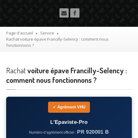
Utilitaire
Démolisseur
agrée VHU gratuit
Mettre
à la casse sa voiture
Page d'accueil
Service
Rachat
voiture épave Francilly-Selency : comment nous
Dépollution
de véhicule hors d’usage gratuit
fonctionnons ?
Recyclage
voiture usagée gratuit
Rachat
Destruction
voiture épave Francilly-Selency :
de voiture agréé
comment nous fonctionnons ?
Epaviste
Gratuit
Rachat
voiture accidentée
✓ Agrément VHU
Où
?
75
– Paris
L’Epaviste-Pro
PR 920001 B
Numéro d’agrément officiel :
77
– Seine-et-Marne