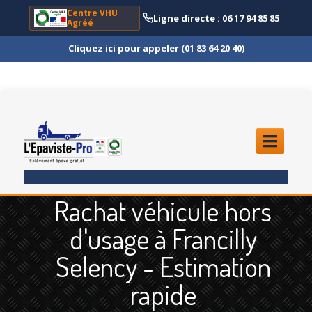
Centre VHU
Ligne directe : 06 17 94 85 85
Agréé
Cliquez ici pour appeler (01 83 64 20 40)
ACCUEIL
Rachat véhicule hors
ENLÈVEMENT
ÉPAVE
d'usage à Francilly
Quoi
?
Selency - Estimation
Scooter
et Moto
rapide
Camion
et Poids Lourd